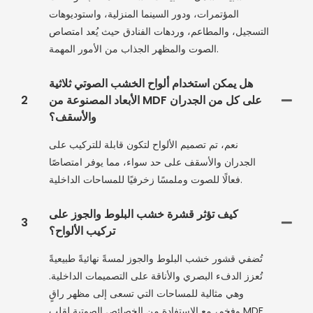
المؤتمرات، ودور السينما المنزلية، واستوديوهات
التسجيل، والمطاعم، وردهات الفنادق حيث يُعد امتصاص
الصوت والمظهر الجذاب من الأمور المهمة.
هل يمكن استخدام ألواح الخشب الصوتي ثلاثية
الأبعاد المصنوعة من MDF على كل من الجدران
2
والأسقف؟
نعم، تم تصميم الألواح لتكون قابلة للتركيب على
الجدران والأسقف على حد سواء، مما يوفر امتصاصًا
فعالًا للصوت وملمسًا زخرفيًا للمساحات الداخلية.
كيف تؤثر قشرة خشب البلوط والجوز على
3
تركيب الألواح؟
تُضفي قشور خشب البلوط والجوز لمسةً نهائيةً طبيعيةً
تُعزز الدفء البصري والأناقة على التصميمات الداخلية.
وهي مثالية للمساحات التي تسعى إلى مظهر راقٍ
وفخم، مع الاستفادة من الخصائص الصوتية لقلب MDF.