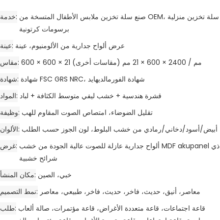
صنع سلة تخزين ملابس الأطفال المتسخة من OEM، سلة تخزين منزلية
خدمة
برسومات كرتونية
عرض ألواح جدارية من الألومنيوم، عينة
عينة
600 × 600 × 21 مم / 2400 × 600 × 21 مم (مقاسات أخرى)
مقاس
شهادة FSC GRS NRC، شهادة الفورمالديهايد
شهادة
قشرة هندسية + خشب ليفي متوسط ​​الكثافة + لباد
المواد
تقليل الضوضاء، امتصاص الصوت المقاوم للهب
وظيفة
أبيض/أسود/دخاني/رمادي من خشب البلوط، لون الجوز حسب الطلب
الألوان
ألواح جدارية عازلة للصوت عالية الجودة من خشب MDF akupanel ذي
غرض
شرائح خشبية
خبي، الصين
مكان المنشأ
معاصر، أنيق، حديث، فاخر، حديث، فاخر، طبيعي، معاصر
نمط التصميم
قاعة اجتماعات، قاعة متعددة الأغراض، قاعة مؤتمرات، صالة ألعاب
طلب