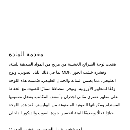
مقدمة المادة
صُنعت لوحة الشرائح الخشبية من مزيج من المواد الصديقة للبيئة،
بما في ذلك اللباد الصوتي، ولوح MDF، وقشرة خشب الجوز
الطبيعي، مما يضمن المتانة والجمال الطبيعي. صُممت هذه اللوحة
وفقًا للمعايير الأوروبية، وتوفر امتصاصًا ممتازًا للصوت مع الحفاظ
على مظهر عصري مثالي لجدران وأسقف المكاتب. بفضل تصميمها
المستدام ومكوناتها الصوتية المصنوعة من البوليستر، تُعد هذه اللوحة
خيارًا فعالًا وصديقًا للبيئة لتحسين جودة الصوت والديكور الداخلي.
◎ لوح خشبي عازل للصوت من خشب الجوز