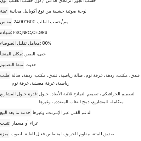
خشب الجوز الرمادي الداكن / لون حسب الطلب
لون
لوحة صوتية خشبية من نوع أكوبانيل مجانية
عينة
2400*600 مم/حسب الطلب
مقاس
FSC,NRC,CE,GRS
شهادة
80%
معامل تقليل الضوضاء
خبي، الصين
مكان المنشأ
حديث
نمط التصميم
فندق، مكتب، ردهة، غرفة نوم، صالة رياضية، فندق، مكتب، ردهة، صالة
طلب
رياضية، غرفة معيشة، غرفة نوم
التصميم الجرافيكي، تصميم النماذج ثلاثية الأبعاد، حلول
قدرة حلول المشاريع
متكاملة للمشاريع، دمج الفئات المتعددة، وغيرها
الدعم الفني عبر الإنترنت، وغيرها
خدمة ما بعد البيع
غراء أو مسمار
تثبيت
صديق للبيئة، مقاوم للحريق، امتصاص فعال للغاية للصوت
ميزة