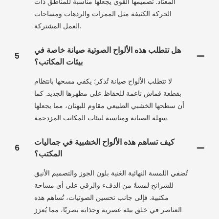
المعتاد. تصميمها القوي يجعلها مناسبة للمناطق ذات
الحركة الكثيفة مثل الممرات والردهات ومساحات
العمل المشتركة.
هل تتطلب هذه الألواح الصوتية صيانة خاصة في
5
بيئات المكاتب؟
لا تتطلب الألواح صيانة تُذكر؛ يكفي مسحها بانتظام
بقطعة قماش ناعمة للحفاظ على مظهرها الجديد. كما
أن سطحها الخشبي الطبيعي مقاوم للبهتان، مما يجعلها
سهلة الصيانة ومناسبة لبيئات المكاتب المزدحمة.
كيف تساهم هذه الألواح الخشبية في جماليات
6
المكتب؟
تُضفي اللمسة النهائية الغنية بلون الجوز والتصميم الأنيق
للشرائح لمسةً من الدفء والرقي على أي مساحة
مكتبية. فإلى جانب تحسين الصوتيات، تُساهم هذه
العناصر في خلق بيئة عصرية وجذابة بصريًا، مما يُعزز