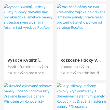
se sadami kovových
nádech fantazie a
Průmyslovým
Lamelové Panely,
černých háčků od
hravosti s háčky RooAoo
Hardwarem Od
Kreativní Nástěnné
RooAoo. Tyto háky,
ve tvaru kresleného
Výrobce RooAoo
Doplňky Vhodné Pro
speciálně navržené pro
obláčku. Tyto háčky,
Děti Z Továrny
bezproblémovou
navržené speciálně pro
RooAoo
integraci s akustickými
vzdělávací a rezidenční
systémy z dřevěných
sektor, promění funkční
lamel, nabízejí vysoce
dřevěné lamelové
kontrastní, moderní
panely v kreativní
estetiku, která definuje
nebeskou krajinu. Jako
Vysoce Kvalitní
Rozkošné Háčky Ve
luxusní průmyslový
inovativní výrobce B2B
Klasický Kulatý
Tvaru Kresleného
Zvyšte funkčnost svých
Vneste do svých
design. Jako přední
nabízí RooAoo tyto
Dubový Dřevěný
Zajíčka Na Dřevěné
akustických prostor s
akustických stěn kouzlo
dodavatel B2B poskytuje
okouzlující doplňky,
Hák Pro Akustické
Lamelové Panely,
dřevěným hákem
a osobitost s háčky
RooAoo tyto odolné
které pomáhají
Lamelové Panely S
Hravá Řešení Pro
RooAoo Classic. Tento
RooAoo ve tvaru
kovové sady
designérům vytvářet
Všestrannými
Zeď Dětského
háček, speciálně
kresleného zajíčka. Tyto
architektům a
prostředí přátelská k
Úložnými Řešeními
Pokoje Od Výrobce
navržený jako
rozmarné doplňky s
developerům, kteří
dětem, která jsou stejně
Od Výrobce RooAoo
RooAoo
příslušenství pro
králičími ušima jsou
požadují sofistikovaný
organizovaná jako
dřevěné lamelové
speciálně navrženy pro