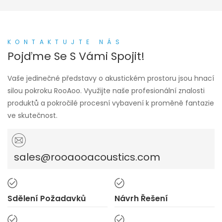
Světelných Panelů,
životnost. Ve srovnání s
Zvukotěsných
tradičními
Dřevěných
osvětlovacími
Lamelových
KONTAKTUJTE NÁS
zařízeními mohou
Akustických Panelů
Pojďme Se S Vámi Spojit!
dekorativní LED panely z
dřevěných lamel snížit
Vaše jedinečné představy o akustickém prostoru jsou hnací
spotřebu energie, snížit
silou pokroku RooAoo. Využijte naše profesionální znalosti
emise tepla a jsou
produktů a pokročilé procesní vybavení k proměně fantazie
prospěšné pro ochranu
ve skutečnost.
životního prostředí.
sales@rooaooacoustics.com
Sdělení Požadavků
Návrh Řešení