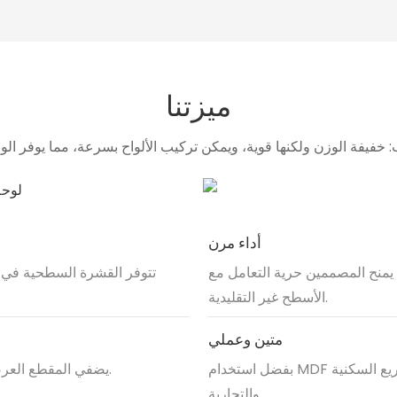
ميزتنا
أداء مرن
 يمنح المصممين حرية التعامل مع
تتوفر القشرة السطحية في أ
الأسطح غير التقليدية.
متين وعملي
بفضل استخدام MDF كطبقة داعمة، فإن اللوحة مستقرة وموثوقة ومناسبة للمشاريع السكنية
يضفي المقطع العرضي المثلث تأثيرًا ثلاثي الأبعاد، مما يضيف إحساسًا بالحركة والملمس.
والتجارية.