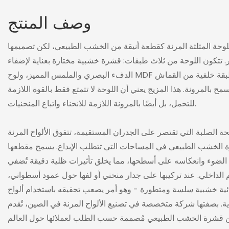
وصف المنتج
اللوحة المثلثة المرنة كقطعة أنيقة من الخشب الطبيعي، لكن تصميمها
. تتكون اللوحة من ثلاث طبقات: قشرة خشبية مختارة بعناية لإضفاء
الدفء البصري والملمس المميز، ولوح MDF لضمان ثبات الهيكل، وطبقة خلفية من القماش
ح بالمرونة. هذا المزيج يعني أن اللوحة لا تتمتع فقط بالقوة اللازمة
للتحمل، بل أيضًا بالمرونة اللازمة للانحناء واتباع المنحنيات.
ة الصلبة التي تقتصر على الجدران المستقيمة، تتفوق الألواح المرنة
 الخشب الطبيعي في المساحات التي تتطلب الإبداع. يسمح مقطعها
لضوء وانعكاسه على أسطحها، مما يخلق تأثيرات ظلية دقيقة تُضفي
م الداخلي. عند تركيبها على جدار منحني أو لفها حول عمود أسطواني،
ائية خشبية سلسة ومتطورة - وهو أمر يصعب تحقيقه باستخدام ألواح
ة. بصفتها شركة متخصصة في تصنيع الألواح المرنة في الصين، تُقدم ROOAOO