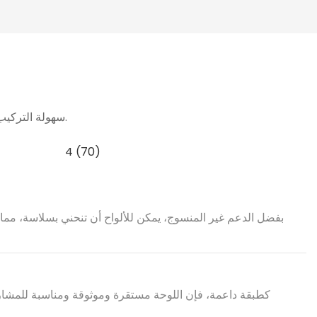
سهولة التركيب: خفيفة الوزن ولكنها قوية، ويمكن تركيب الألواح بسرعة، مما يوفر الوقت في الموقع.
بفضل الدعم غير المنسوج، يمكن للألواح أن تنحني بسلاسة، مما