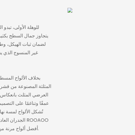
للوهلة الأولى، تبدو 
يتجاوز جمال السطح بكثير
غير المنسوج الذي يسم
بخلاف الألواح المسطح
المثلثة المصنوعة من قشرة
العرضي المثلث بانعكاس ا
عمقًا وتناغمًا على التصمي
تُشكل الألواح لمسة نه
الجدران العادي
أفضل ألواح مرنة من قشرة الخشب الطبيعي مُصممة حسب الطلب لعملائها حول العالم.