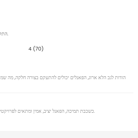
התקנה קלה: קל משקל אך חזק, ניתן להרכיב את הפאנלים במהירות, וחוסך זמן באתר.
הודות לגב הלא ארוג, הפאנלים יכולים להתעקם בצורה חלקה, מה ש
עם MDF כשכבת תמיכה, הפאנל יציב, אמין ומתאים לפרויקטים למגורים ולמסחר כאחד.