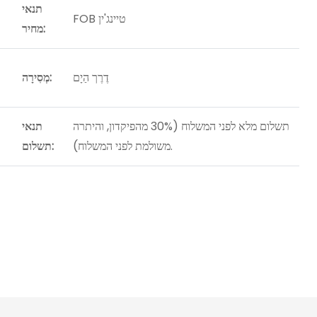
תנאי
FOB טיינג'ין
מחיר:
דֶרֶך הַיָם
מְסִירָה:
תשלום מלא לפני המשלוח (30% מהפיקדון, והיתרה
תנאי
משולמת לפני המשלוח).
תשלום: