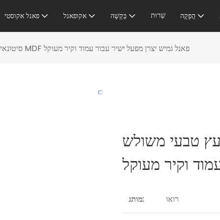
שֵׁרוּת
הֲפָקָה
בַּקָשָׁה
אקופאנל
פאנל אקוסטי
סיטונאי פורניר עץ טבעי משולש MDF פאנל גמיש יצרן מפעל ישיר עבור עמוד וקיר מעוקל
י משולש MDF פאנל גמיש
מוד וקיר מעוקל
רואו
מותג: