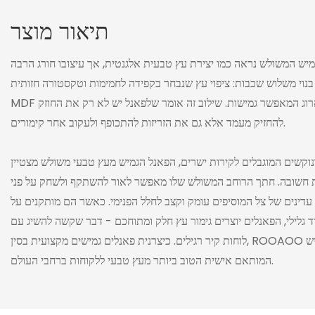
תיאור מוצר
יש המשולש נראה כמו יצירת עץ טבעית אלגנטית, אך עיצובו חורג הרבה
נוי משלוש שכבות: ציפוי עץ שנבחר בקפידה לחמימות וטקסטורה חזותית,
MDF ליציבות מבנית, וגב בד לא ארוג המאפשר גמישות. שילוב זה אומר שלפאנל יש לא רק את החוזק
להחזיק מעמד אלא גם את הזריזות להתכופף ולעקוב אחר קימורים.
ונוקשים המוגבלים לקירות ישרים, הפאנל הגמיש מעץ טבעי משולש מצטיין
 חשובה. חתך הרוחב המשולש שלו מאפשר לאור להשתקף ולשחק על פני
עדינים של צל המוסיפים עומק וקצב לחלל הפנימי. כאשר הם מותקנים על
ד גלילי, הפאנלים יוצרים גימור עץ חלק ומתוחכם - דבר שקשה להשיג עם
לוחות קיר רגילים. כיצרנית פאנלים גמישים מקצועית בסין, ROOAOO מציעה את הפאנל הגמיש
המותאם אישית הטוב ביותר מעץ טבעי ללקוחות ברחבי העולם.