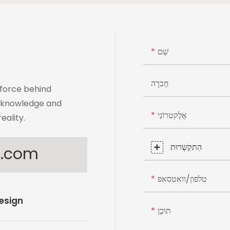
שֵׁם
חֶברָה
 force behind
t knowledge and
אֶלֶקטרוֹנִי
eality.
הִתקַשְׁרוּת
s.com
טלפון/וואטסאפ
Design
תוֹכֶן