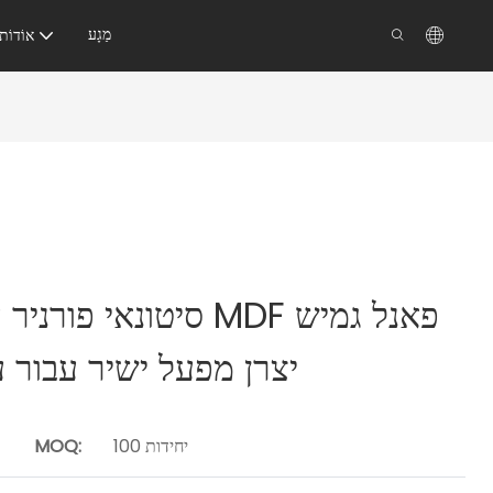
מַגָע
אוֹדוֹת
סיטונאי פורניר עץ טבע
יצרן מפעל ישיר עבור ע
100 יחידות
MOQ: