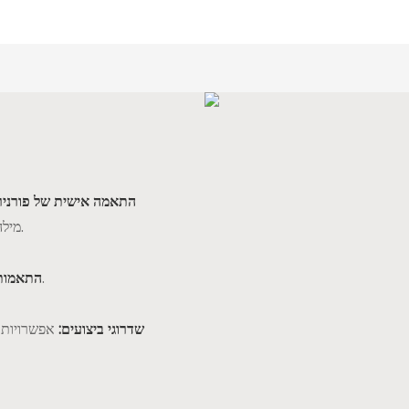
התאמה אישית של פורניר
מילה למראה נורדי, ועד עץ אגוז או טיק כהים יותר לתחושה יוקרתית.
ניתן להתאים את הפאנלים למידות ופריסה ייחודיים.
התאמות 
שדרוגי ביצועים:
אפשרויות כ