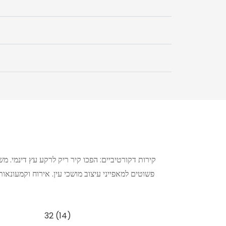
קירות דקורטיביים: הפכו קיר ריק לרקע עץ דינמי. מש
פשוטים למאפייני עיצוב מושכי עין. אירוח וקמעונאו