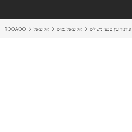
אקופאנל גמיש
אקופאנל
ROOAOO