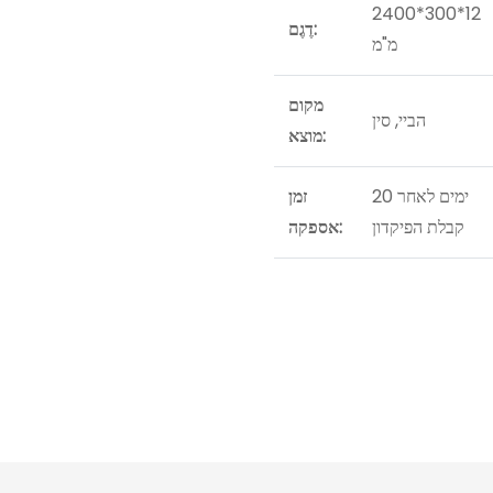
2400*300*12
דֶגֶם:
מ"מ
מקום
הביי, סין
מוצא:
20 ימים לאחר
זמן
קבלת הפיקדון
אספקה: