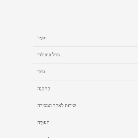
חוֹמֶר
גודל פופולרי
עוֹבִי
הַתקָנָה
שירות לאחר המכירה
תְעוּדָה