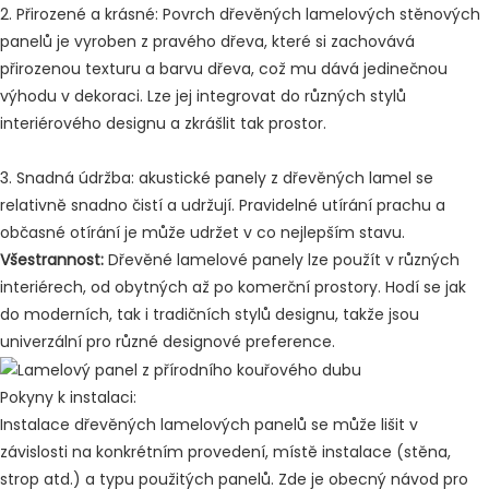
2. Přirozené a krásné: Povrch dřevěných lamelových stěnových
panelů je vyroben z pravého dřeva, které si zachovává
přirozenou texturu a barvu dřeva, což mu dává jedinečnou
výhodu v dekoraci. Lze jej integrovat do různých stylů
interiérového designu a zkrášlit tak prostor.
3. Snadná údržba: akustické panely z dřevěných lamel se
relativně snadno čistí a udržují. Pravidelné utírání prachu a
občasné otírání je může udržet v co nejlepším stavu.
Všestrannost:
Dřevěné lamelové panely lze použít v různých
interiérech, od obytných až po komerční prostory. Hodí se jak
do moderních, tak i tradičních stylů designu, takže jsou
univerzální pro různé designové preference.
Pokyny k instalaci:
Instalace dřevěných lamelových panelů se může lišit v
závislosti na konkrétním provedení, místě instalace (stěna,
strop atd.) a typu použitých panelů. Zde je obecný návod pro