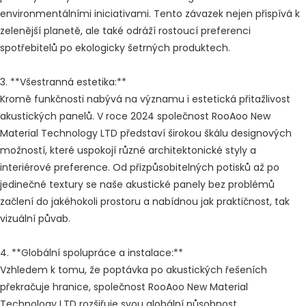
environmentálními iniciativami. Tento závazek nejen přispívá k
zelenější planetě, ale také odráží rostoucí preferenci
spotřebitelů po ekologicky šetrných produktech.
3. **Všestranná estetika:**
Kromě funkčnosti nabývá na významu i estetická přitažlivost
akustických panelů. V roce 2024 společnost RooAoo New
Material Technology LTD představí širokou škálu designových
možností, které uspokojí různé architektonické styly a
interiérové ​​preference. Od přizpůsobitelných potisků až po
jedinečné textury se naše akustické panely bez problémů
začlení do jakéhokoli prostoru a nabídnou jak praktičnost, tak
vizuální půvab.
4. **Globální spolupráce a instalace:**
Vzhledem k tomu, že poptávka po akustických řešeních
překračuje hranice, společnost RooAoo New Material
Technology LTD rozšiřuje svou globální působnost