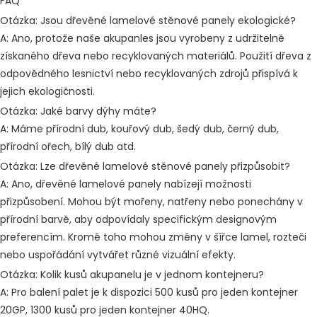
FAQ
Otázka: Jsou dřevěné lamelové stěnové panely ekologické?
A: Ano, protože naše akupanles jsou vyrobeny z udržitelně
získaného dřeva nebo recyklovaných materiálů. Použití dřeva z
odpovědného lesnictví nebo recyklovaných zdrojů přispívá k
jejich ekologičnosti.
Otázka: Jaké barvy dýhy máte?
A: Máme přírodní dub, kouřový dub, šedý dub, černý dub,
přírodní ořech, bílý dub atd.
Otázka: Lze dřevěné lamelové stěnové panely přizpůsobit?
A: Ano, dřevěné lamelové panely nabízejí možnosti
přizpůsobení. Mohou být mořeny, natřeny nebo ponechány v
přírodní barvě, aby odpovídaly specifickým designovým
preferencím. Kromě toho mohou změny v šířce lamel, rozteči
nebo uspořádání vytvářet různé vizuální efekty.
Otázka: Kolik kusů akupanelu je v jednom kontejneru?
A: Pro balení palet je k dispozici 500 kusů pro jeden kontejner
20GP, 1300 kusů pro jeden kontejner 40HQ.