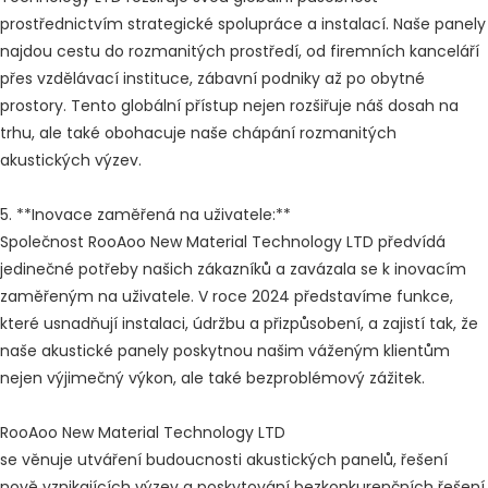
prostřednictvím strategické spolupráce a instalací. Naše panely
najdou cestu do rozmanitých prostředí, od firemních kanceláří
přes vzdělávací instituce, zábavní podniky až po obytné
prostory. Tento globální přístup nejen rozšiřuje náš dosah na
trhu, ale také obohacuje naše chápání rozmanitých
akustických výzev.
5. **Inovace zaměřená na uživatele:**
Společnost RooAoo New Material Technology LTD předvídá
jedinečné potřeby našich zákazníků a zavázala se k inovacím
zaměřeným na uživatele. V roce 2024 představíme funkce,
které usnadňují instalaci, údržbu a přizpůsobení, a zajistí tak, že
naše akustické panely poskytnou našim váženým klientům
nejen výjimečný výkon, ale také bezproblémový zážitek.
RooAoo New Material Technology LTD
se věnuje utváření budoucnosti akustických panelů, řešení
nově vznikajících výzev a poskytování bezkonkurenčních řešení.