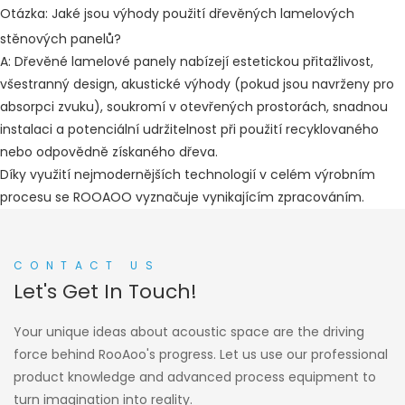
Otázka: Jaké jsou výhody použití dřevěných lamelových
stěnových panelů?
A: Dřevěné lamelové panely nabízejí estetickou přitažlivost,
všestranný design, akustické výhody (pokud jsou navrženy pro
absorpci zvuku), soukromí v otevřených prostorách, snadnou
instalaci a potenciální udržitelnost při použití recyklovaného
nebo odpovědně získaného dřeva.
Díky využití nejmodernějších technologií v celém výrobním
procesu se ROOAOO vyznačuje vynikajícím zpracováním.
CONTACT US
Let's Get In Touch!
Your unique ideas about acoustic space are the driving
force behind RooAoo's progress. Let us use our professional
product knowledge and advanced process equipment to
turn imagination into reality.