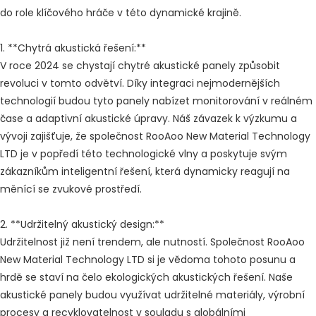
do role klíčového hráče v této dynamické krajině.
1. **Chytrá akustická řešení:**
V roce 2024 se chystají chytré akustické panely způsobit
revoluci v tomto odvětví. Díky integraci nejmodernějších
technologií budou tyto panely nabízet monitorování v reálném
čase a adaptivní akustické úpravy. Náš závazek k výzkumu a
vývoji zajišťuje, že společnost RooAoo New Material Technology
LTD je v popředí této technologické vlny a poskytuje svým
zákazníkům inteligentní řešení, která dynamicky reagují na
měnící se zvukové prostředí.
2. **Udržitelný akustický design:**
Udržitelnost již není trendem, ale nutností. Společnost RooAoo
New Material Technology LTD si je vědoma tohoto posunu a
hrdě se staví na čelo ekologických akustických řešení. Naše
akustické panely budou využívat udržitelné materiály, výrobní
procesy a recyklovatelnost v souladu s globálními