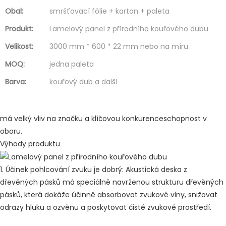
Obal:
smršťovací fólie + karton + paleta
Produkt:
Lamelový panel z přírodního kouřového dubu
Velikost:
3000 mm * 600 * 22 mm nebo na míru
MOQ:
jedna paleta
Barva:
kouřový dub a další
má velký vliv na značku a klíčovou konkurenceschopnost v
oboru.
Výhody produktu
1. Účinek pohlcování zvuku je dobrý: Akustická deska z
dřevěných pásků má speciálně navrženou strukturu dřevěných
pásků, která dokáže účinně absorbovat zvukové vlny, snižovat
odrazy hluku a ozvěnu a poskytovat čisté zvukové prostředí.