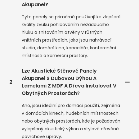
Akupanel?
Tyto panely se primárně používají ke zlepšení
kvality zvuku pohlcováním nežádoucího
hluku a snižováním ozvěny v různých
vnitřních prostředích, jako jsou nahrávací
studia, domácí kina, kanceláře, konferenční
místnosti a komerční prostory.
Lze Akustické Stěnové Panely
Akupanel S Dubovou Dýhou A
2
Lamelami Z MDF A Dřeva Instalovat V
Obytných Prostorách?
Ano, jsou ideální pro domácí použití, zejména
v domácích kinech, hudebních místnostech
nebo obytných prostorách, kde je požadován
vylepšený akustický výkon a stylové dřevěné
povrchové úpravy.