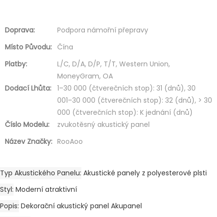
Doprava:
Podpora námořní přepravy
Místo Původu:
Čína
Platby:
L/C, D/A, D/P, T/T, Western Union,
MoneyGram, OA
Dodací Lhůta:
1–30 000 (čtverečních stop): 31 (dnů), 30
001–30 000 (čtverečních stop): 32 (dnů), > 30
000 (čtverečních stop): K jednání (dnů)
Číslo Modelu:
zvukotěsný akustický panel
Název Značky:
RooAoo
Typ Akustického Panelu
Akustické panely z polyesterové plsti
Styl
Moderní atraktivní
Popis
Dekorační akustický panel Akupanel