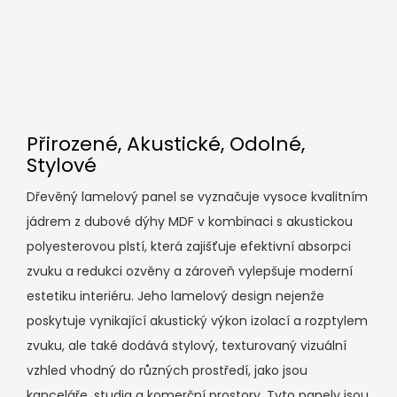
Přirozené, Akustické, Odolné,
Stylové
Dřevěný lamelový panel se vyznačuje vysoce kvalitním
jádrem z dubové dýhy MDF v kombinaci s akustickou
polyesterovou plstí, která zajišťuje efektivní absorpci
zvuku a redukci ozvěny a zároveň vylepšuje moderní
estetiku interiéru. Jeho lamelový design nejenže
poskytuje vynikající akustický výkon izolací a rozptylem
zvuku, ale také dodává stylový, texturovaný vizuální
vzhled vhodný do různých prostředí, jako jsou
kanceláře, studia a komerční prostory. Tyto panely jsou