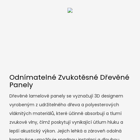
Odnímatelné Zvukotěsné Dřevěné
Panely
Dřevěné lamelové panely se vyznačují 3D designem
vyrobeným z udržitelného dřeva a polyesterových
vláknitých materiálů, které účinně absorbují a tlumí
zvukové vlny, čímž poskytují vynikající útlum hluku a
lepší akustický výkon. Jejich lehká a zároveň odolná
konstrukce umožňuje snadnou instalaci a dlouhou