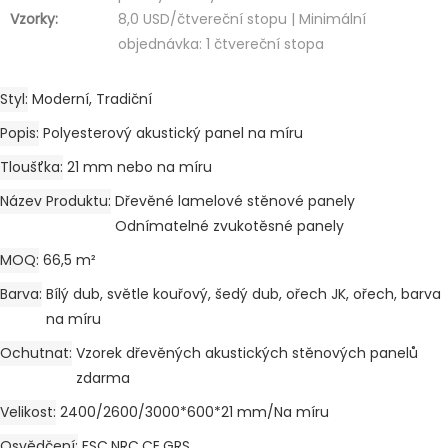
Vzorky:
8,0 USD/čtvereční stopu | Minimální
objednávka: 1 čtvereční stopa
Styl
Moderní, Tradiční
Popis
Polyesterový akustický panel na míru
Tloušťka
21 mm nebo na míru
Název Produktu
Dřevěné lamelové stěnové panely
Odnímatelné zvukotěsné panely
MOQ
66,5 m²
Barva
Bílý dub, světle kouřový, šedý dub, ořech JK, ořech, barva
na míru
Ochutnat
Vzorek dřevěných akustických stěnových panelů
zdarma
Velikost
2400/2600/3000*600*21 mm/Na míru
Osvědčení
FSC,NRC,CE,GRS