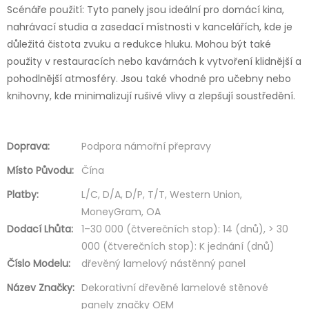
Scénáře použití: Tyto panely jsou ideální pro domácí kina,
nahrávací studia a zasedací místnosti v kancelářích, kde je
důležitá čistota zvuku a redukce hluku. Mohou být také
použity v restauracích nebo kavárnách k vytvoření klidnější a
pohodlnější atmosféry. Jsou také vhodné pro učebny nebo
knihovny, kde minimalizují rušivé vlivy a zlepšují soustředění.
Doprava:
Podpora námořní přepravy
Místo Původu:
Čína
Platby:
L/C, D/A, D/P, T/T, Western Union,
MoneyGram, OA
Dodací Lhůta:
1–30 000 (čtverečních stop): 14 (dnů), > 30
000 (čtverečních stop): K jednání (dnů)
Číslo Modelu:
dřevěný lamelový nástěnný panel
Název Značky:
Dekorativní dřevěné lamelové stěnové
panely značky OEM