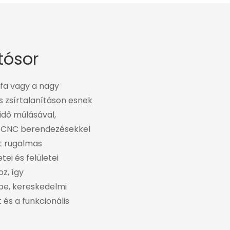
tósor
fa vagy a nagy
s zsírtalanításon esnek
idő múlásával,
gú CNC berendezésekkel
t rugalmas
ei és felületei
z, így
be, kereskedelmi
 és a funkcionális