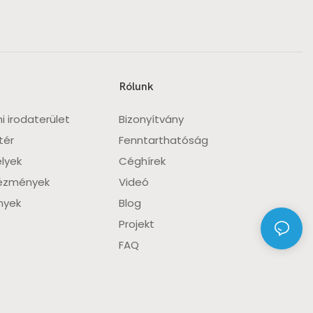
Rólunk
i irodaterület
Bizonyítvány
tér
Fenntarthatóság
lyek
Céghírek
tézmények
Videó
nyek
Blog
Projekt
FAQ