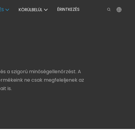
ÉRINTKEZÉS
ÉS
KÖRÜLBELÜL
 és a szigorú minőségellenőrzést. A
ermékeink ne csak megfeleljenek az
t is.