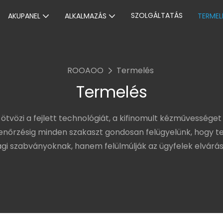
SZOLGÁLTATÁS
AKUPANEL
ALKALMAZÁS
TERMEL
ROOAOO
Termelés
Termelés
tvözi a fejlett technológiát, a kifinomult kézművességet
lenőrzésig minden szakaszt gondosan felügyelünk, hogy t
ági szabványoknak, hanem felülmúlják az ügyfelek elvárásai