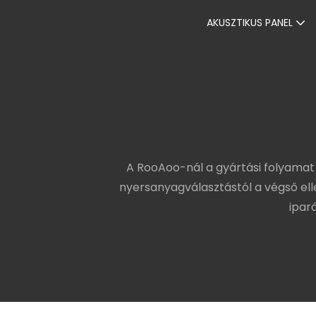
AKUSZTIKUS PANEL
A RooAoo-nál a gyártási folyamat ö
nyersanyagválasztástól a végső el
ipar