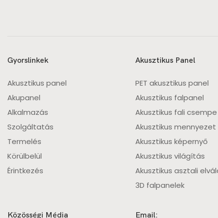
Gyorslinkek
Akusztikus Panel
Akusztikus panel
PET akusztikus panel
Akupanel
Akusztikus falpanel
Alkalmazás
Akusztikus fali csempe
Szolgáltatás
Akusztikus mennyezet
Termelés
Akusztikus képernyő
Körülbelül
Akusztikus világítás
Érintkezés
Akusztikus asztali elvá
3D falpanelek
Közösségi Média
Email: