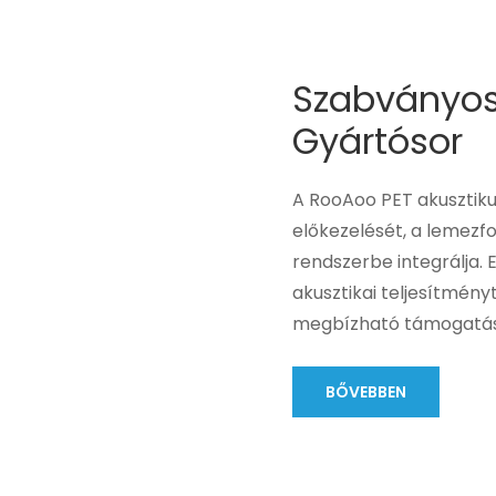
Szabványosí
Gyártósor
A RooAoo PET akusztiku
előkezelését, a lemezfo
rendszerbe integrálja. 
akusztikai teljesítményt
megbízható támogatást 
BŐVEBBEN