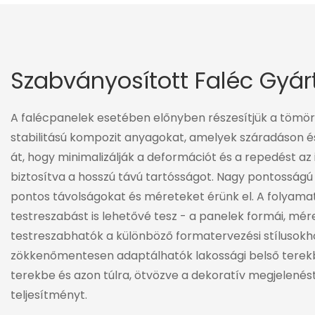
Szabványosított Faléc Gyár
A falécpanelek esetében előnyben részesítjük a tömör
stabilitású kompozit anyagokat, amelyek száradáson é
át, hogy minimalizálják a deformációt és a repedést az 
biztosítva a hosszú távú tartósságot. Nagy pontossá
pontos távolságokat és méreteket érünk el. A folyama
testreszabást is lehetővé tesz - a panelek formái, méret
testreszabhatók a különböző formatervezési stílusokho
zökkenőmentesen adaptálhatók lakossági belső terek
terekbe és azon túlra, ötvözve a dekoratív megjelenést
teljesítményt.