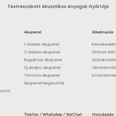
Testreszabott Akusztikus Anyagok Gyártója
Akupanel
Alkalmazás
1 oldalas akupanel
Kereskedelm
3 oldalas akupanel
Otthoni élet
Rugalmas Akupanel
Szórakozóhe
Új dizájnú akupanel
Oktatási in
Tömörfa akupanel
Közintézmé
Akupanel kiegészítők
lasztó
Telefon / WhatsApp / WeChat:
Hozzáadás: