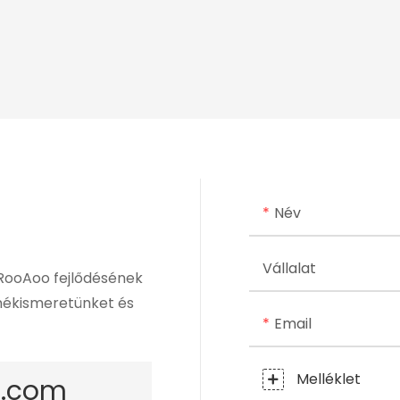
Név
Vállalat
 RooAoo fejlődésének
rmékismeretünket és
Email
Melléklet
s.com