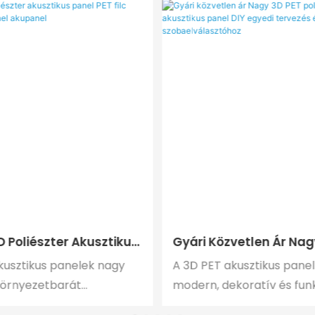
 Poliészter Akusztikus
Gyári Közvetlen Ár Nag
 Filc Hangszigetelő
Poliészter Akusztikus P
kusztikus panelek nagy
A 3D PET akusztikus pane
upanel
Egyedi Tervezés És Mé
környezetbarát
modern, dekoratív és funk
Szobaelválasztóhoz
 készülnek, kivételes
megoldás, amely teljes 