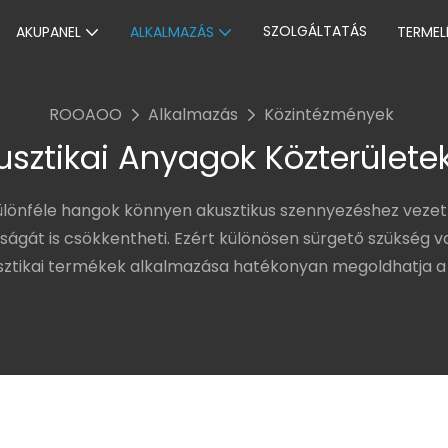
SZOLGÁLTATÁS
AKUPANEL
ALKALMAZÁS
TERMEL
ROOAOO
Alkalmazás
Közintézmények
usztikai Anyagok Közterülete
különféle hangok könnyen akusztikus szennyezéshez veze
yságát is csökkentheti. Ezért különösen sürgető szükség
sztikai termékek alkalmazása hatékonyan megoldhatja a