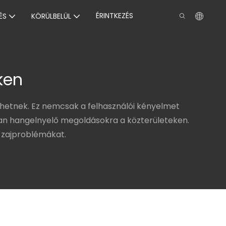
ÉRINTKEZÉS
ÉS
KÖRÜLBELÜL
ken
thetnek. Ez nemcsak a felhasználói kényelmet
 van hangelnyelő megoldásokra a közterületeken.
 zajproblémákat.