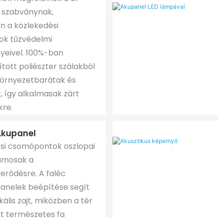
i szabványnak,
 a közlekedési
k tűzvédelmi
yeivel. 100%-ban
tott poliészter szálakból
környezetbarátak és
, így alkalmasak zárt
kre.
Akupanel
si csomópontok oszlopai
lamosak a
erődésre. A faléc
panelek beépítése segít
okális zajt, miközben a tér
ét természetes fa