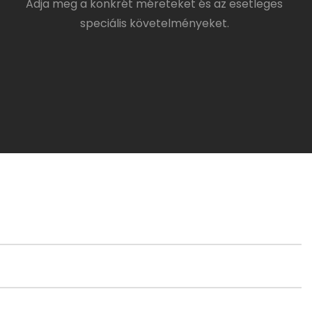
Adja meg a konkrét méreteket és az esetleges
speciális követelményeket.