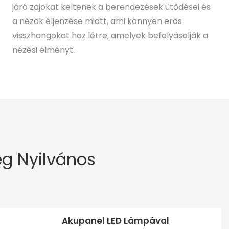
járó zajokat keltenek a berendezések ütődései és
a nézők éljenzése miatt, ami könnyen erős
visszhangokat hoz létre, amelyek befolyásolják a
nézési élményt.
ég Nyilvános
Akupanel LED Lámpával