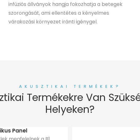
infúziós állványok hangja fokozhatja a betegek
szorongását, ami ellentétes a kényelmes
várakozási környezet iránti igénygel.
AKUSZTIKAI TERMÉKEK?
ztikai Termékekre Van Szüks
Helyeken?
ikus Panel
lek megfelelnek a B1