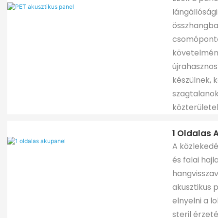
lángállóság
összhangban
csomóponto
követelmén
újrahasznosí
készülnek, 
szagtalanok
közterülete
1 Oldalas 
A közlekedé
és falai haj
hangvisszav
akusztikus 
elnyelni a l
steril érzet