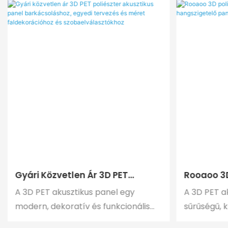
Gyári Közvetlen Ár 3D PET
Rooaoo 3D
Poliészter Akusztikus Panel
Panel PET
A 3D PET akusztikus panel egy
A 3D PET a
Barkácsoláshoz, Egyedi
Panel Ak
modern, dekoratív és funkcionális
sűrűségű, 
Tervezés És Méret
falmegoldás, amely teljes
anyagokból
Faldekorációhoz És