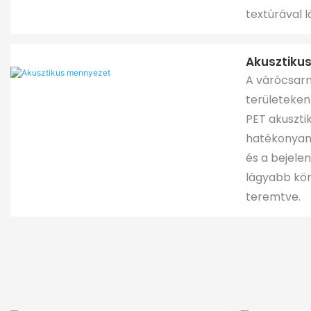
textúrával l
Akusztiku
A várócsar
területeken
PET akuszt
hatékonyan 
és a bejelen
lágyabb kö
teremtve.