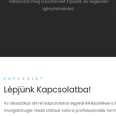
Határozza meg a közterület típusát, és végezzen
igényfelmérést.
KAPCSOLAT
Lépjünk Kapcsolatba!
Az akusztikus térrel kapcsolatos egyedi elképzelései a
mozgatórugói. Hadd váltsuk valóra professzionális te