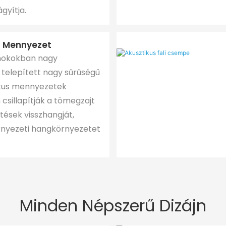
ágyítja.
s Mennyezet
nokokban nagy
 telepített nagy sűrűségű
ikus mennyezetek
csillapítják a tömegzajt
tések visszhangját,
rnyezeti hangkörnyezetet
Minden Népszerű Dizájn