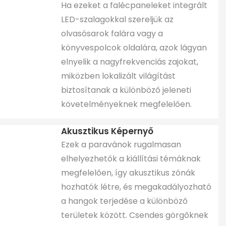
Ha ezeket a falécpaneleket integrált
LED-szalagokkal szereljük az
olvasósarok falára vagy a
könyvespolcok oldalára, azok lágyan
elnyelik a nagyfrekvenciás zajokat,
miközben lokalizált világítást
biztosítanak a különböző jeleneti
követelményeknek megfelelően.
Akusztikus Képernyő
Ezek a paravánok rugalmasan
elhelyezhetők a kiállítási témáknak
megfelelően, így akusztikus zónák
hozhatók létre, és megakadályozható
a hangok terjedése a különböző
területek között. Csendes görgőknek