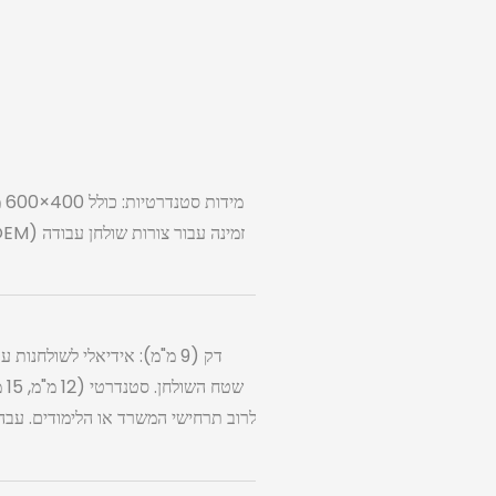
דק (9 מ"מ): אידיאלי לשולחנ
שט