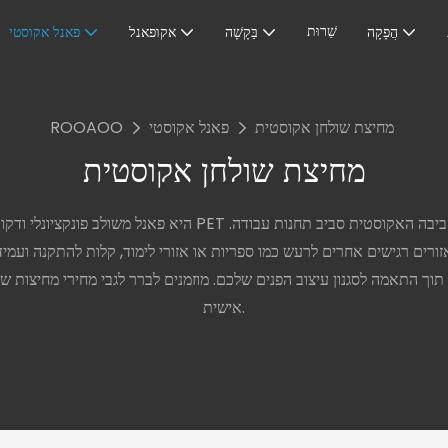
שֵׁרוּת
הֲפָקָה
בַּקָשָׁה
אקופאנל
פאנל אקוסטי
מחיצת שולחן אקוסטית
פאנל אקוסטי
ROOAOO
מחיצת שולחן אקוסטית
ורים רגישים אחרים לרעש כמו ספריות או אזורי לימוד, קלות להתקנה ועמי
 תוך התאמה לסגנון עיצוב הפנים שלכם. מוזמנים לברר לגבי מחירי מחיצות 
אישית.