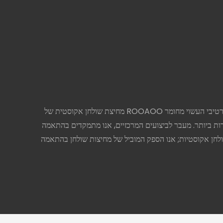
מחיצת שולחן אקוסטית של ROOAOO היא פאנל משולב פונקציונלי ודקורטיבי העשוי מחומר PET ידידותי לסביבה. היא סופגת רעשים ביעילות, ומשפרת את הסביבה האקוסטית סביב תחנות עבודה.
דות ביותר. מעבר לביצועים המרכזיים, אנו מתמקדים בהתאמה
שולחן אקוסטיות; אנו הספק המוביל של מחיצות שולחן בהתאמה