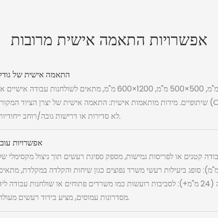
אפשרויות התאמה אישית מרובות
התאמה אישית של גודל
מידות סטנדרטיות: כולל 400×600 מ"מ, 500×500 מ"מ, 1200×600 מ"מ, מתאים לשולחנות עבודה אישיים א
שיתופיים. מידות מותאמות אישית: התאמה אישית של יצרן הציוד המקורי (OEM) זמינה עבור צורות שולחן עבודה
לא סדירות או דרישות גובה/רוחב ייחודיות.
אפשרויות עובי
ות עבודה קטנים או לפריסות גמישות, מספק ספיגת רעשים תוך ניצול מקסימלי של
ח השולחן. סטנדרטי (12 מ"מ, 15 מ"מ): סופג ביעילות רעשי משרד נפוצים כגון שיחות והקלדה במקלדת, מתאים
לרוב תרחישי המשרד או הלימודים. עבה (24 מ"מ+): לסביבות רועשות כמו משרדים פתוחים או שולחנות עבודה ליד
מסדרונות עמוסים, מציע בידוד רעשים מעולה.