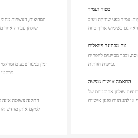
בטוח ועמיד
ות. עמיד בפני שחיקה ויציב
המחיצות, העשויות מחומר
שולחן עבודה אחרים,
נוח מבחינה ויזואלית
סה, ובכך מסייעים להפחית
עייפות חזותית.
זמין במגוון צבעים ומרקמ
פרקטי וגם כאלמנט דקורטיבי המשפר את האסתטיקה של אזור השולחן.
התאמה אישית גמישה
צות שולחן אקוסטיות של ROOAOO תומכות בהתאמה אישית רב-ממדית, כולל גודל,
התקנה פשוטה אינה דו
למקם אותן מחדש או ל