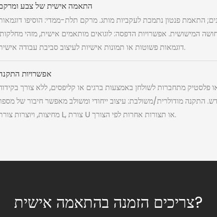
התאמה אישית של צבע ומרקם
ם זמינים; התאמת פנטון נתמכת לעקביות מותג. מרקם תלת-ממדי: הוסיפו דוגמאות
ושה המישושית. אפשרויות הדפסה: לוגואים מותאמים אישית, מזהי מחלקות,
דוגמאות פשוטות או תמונות אישיות לעיצוב סביבת עבודה אישית.
אפשרויות התקנה
פלסטיק מתחברות לשולחן באמצעות ברגים או קליפסים, ללא צורך בקידוח
ש. התקנה מודולרית/משולבת: עיצוב ייחודי ומשולב מאפשר חיבור של מספר
מחיצות, ויוצרות צורת L, צורת U או תצורות אחרות לפי הצורך.
צריכים הזמנה בהתאמה אישית?