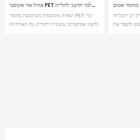
 מחומר אטום
אהיל אור אקוסטי PET לבד חדשני לתלייה
רד
פנימית נברשת לבית
ן רב-תכליתי
תאורה אקוסטית משתמשת בחומר PET כדי
רעש ולשפר את
להציג אסתטיקה עיצובית ייחודית. גוף תאורה זה
רניות. עשויה
משלב פונקציונליות אקוסטית עם תאורה, וכולל
מחומרי לבד PET ידידותיים לסביבה, היא
נורות LED מובנות המספקות תאורה רכה
נים עם עיצוב
ואפקטים של הפחתת רעשים סופגי קול, ויוצרות
לשיפור הנוחות
חווית נוחות כפולה של אור וצליל.