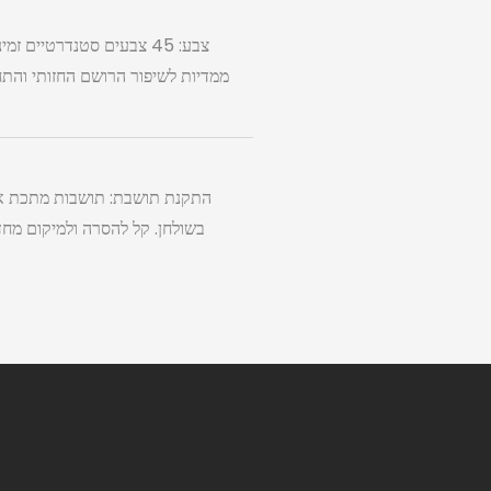
צבע: 45 צבעים סטנדרטיי
ממדיות לשיפור הרושם החזותי והתח
התקנת תושבת: תושבות מתכת או 
בשולחן. קל להסרה ולמיקום מחד