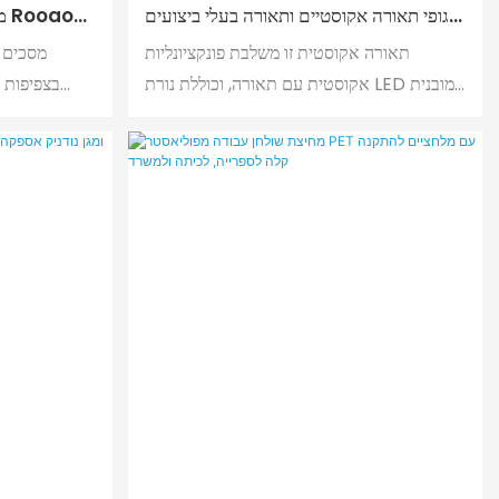
גופי תאורה אקוסטיים ותאורה בעלי ביצועים
מ
גבוהים של Rooaoo PET לחדר
תאורה אקוסטית זו משלבת פונקציונליות
מסכים 
אקוסטית עם תאורה, וכוללת נורת LED מובנית
המספקת תאורה רכה וספיגת קול להפחתת רעש,
לספק ספיגת
ומספקת חווית נוחות כפולה של אור וקול.
והדים 
הפנימית
ובדוגמה
במרחבים מג
ישיבות וסב
ביעילות אזורים