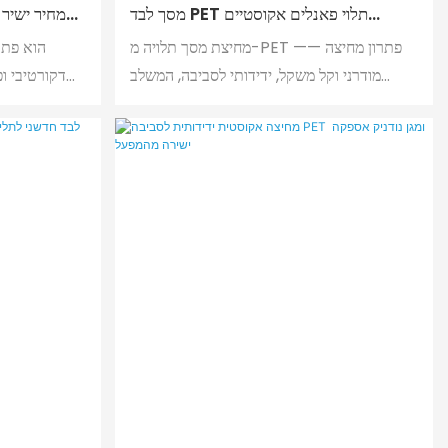
מסך לבד PET תלוי פאנלים אקוסטיים
מחיר ישיר
פוליאסטר פאנל אקוסטי חריטה לתקרה
מחיצת מסך תלויה מ-PET —— פתרון מחיצה
פאנלים אקוסטיים
מודרני וקל משקל, ידידותי לסביבה, המשלב
דקורטיבי ופ
מראה אסתטי עם הפחתת רעש, ספיגת קול
ויכולות גמישות לחלוקה לאזורים.
התלת-ממדי הי
מציע ספיגת קו
כפריט בולט 
מידה מאשר פא
לשמש 
אק
ופורמלדהיד, 