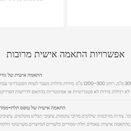
אפשרויות התאמה אישית מרובות
התאמה אישית של גודל
טווח סטנדרטי: אורך 300–3000 מ"מ, רוחב 300–1200 מ"מ. מידות גדולות: מעבר לטווח הסטנדרטי עבו
התאמה אישית של טופס תלת-ממדי
כו'. צורות מורכבות: שילובים מרובי עקומות, עיצובי תבליט מובלטים. עיצובים
אישית: פאנלים תלת-ממדיים בלעדיים המיוצרים משרטוטי הלקוח.