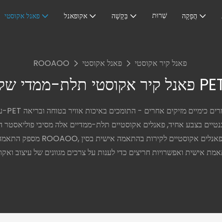
שֵׁרוּת
הֲפָקָה
בַּקָשָׁה
אקופאנל
פאנל אקוסטי
פאנל קיר אקוסטי
פאנל אקוסטי
ROOAOO
ל קיר אקוסטי תלת-ממדי של PET
 אלגנטיים בצבע אחיד, פאנלים אקוסטיים תלת-ממדיים אלה מסיבי פוליאסטר 
מספק התאמה א