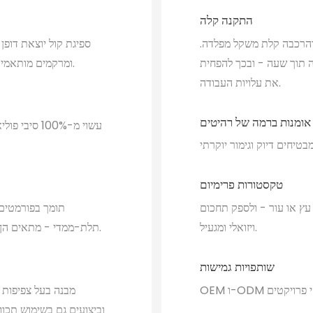
התקנה קלה
 והרכבה קלת משקל מפלדה.
ספיגת קול יוצאת דופ
 תוך שעה - ובכך להפחית
ומרקמים מותאמים אישית שהופכים את הטיפול האקוסטי ליצירת אמנות מרחבית.
את עלויות העבודה.
אומנות ברמה של רהיטים
עשוי מ-100%
טקסטורות פרימיום
עץ או עור - ולספק תחכום
תומך בפורמטים 
ויזואלי ומגעיל.
תלת-ממדי - מתאים הן ליישומים סטנדרטיים והן לקונספטים עיצוביים בהתאמה אישית.
שותפויות גמישות
מבנה בעל צפיפות ג
וביצועים גם בשימוש תכוף