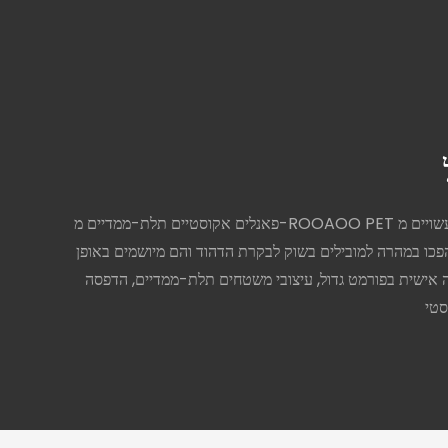
פאנלים אקוסטיים תלת-ממדיים מ-ROOAOO PET עשויים מ-PET ממוחזר, שמקורו בעיקר בבקבוקי משקה, ללא פורמלדהיד או חומרים כימיים מזיקים אחרים - התומכים באיכות אוויר בטוחה ובריאה
הפכו במהרה למובילים בשוק לבקרת הדהוד והם מיושמים באופן
ישית בפורמט גדול, עיצובי משטחים תלת-ממדיים, הדפסה