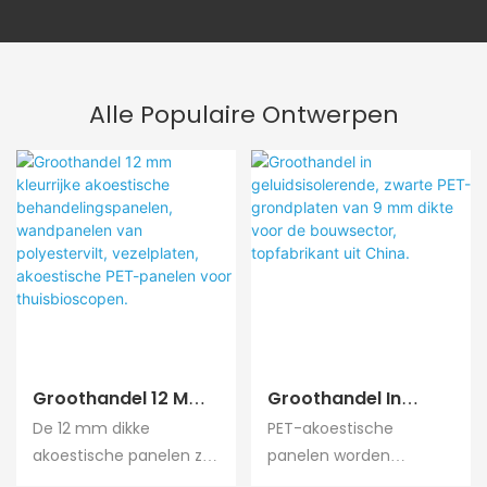
Alle Populaire Ontwerpen
Groothandel 12 Mm
Groothandel In
Kleurrijke
Geluidsisolerende,
De 12 mm dikke
PET-akoestische
Akoestische
Zwarte PET-
akoestische panelen zijn
panelen worden
Behandelingspanele
Grondplaten Van 9
gemaakt van 100%
gemaakt van 100%