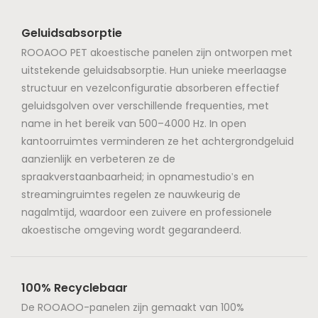
elen. Ze hebben een
Geluidsabsorptie
hoge NRC-waarde van
0,8-1,1. Ze worden niet
ROOAOO PET akoestische panelen zijn ontworpen met
alleen gebruikt als
uitstekende geluidsabsorptie. Hun unieke meerlaagse
effectieve
structuur en vezelconfiguratie absorberen effectief
geluidsisolerende
geluidsgolven over verschillende frequenties, met
panelen, maar kunnen
name in het bereik van 500–4000 Hz. In open
ook dienen als
kantoorruimtes verminderen ze het achtergrondgeluid
grondstof voor
aanzienlijk en verbeteren ze de
fabrieken die houten
spraakverstaanbaarheid; in opnamestudio's en
latten gebruiken voor de
streamingruimtes regelen ze nauwkeurig de
productie van
nagalmtijd, waardoor een zuivere en professionele
akoestische panelen.
akoestische omgeving wordt gegarandeerd.
100% Recyclebaar
De ROOAOO-panelen zijn gemaakt van 100%