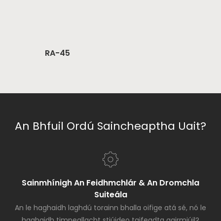
RA-45
An Bhfuil Ordú Saincheaptha Uait?
Sainmhínigh An Feidhmchlár & An Dromchla
Suiteála
An le haghaidh laghdú torainn bhalla oifige atá sé, nó le
haghaidh timpeallacht stiúideo taifeadta gairmiúil?