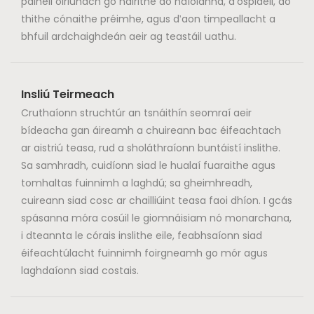
painéil oiriúnach go háirithe do naíolanna, d'ospidéil, do
thithe cónaithe préimhe, agus d'aon timpeallacht a
bhfuil ardchaighdeán aeir ag teastáil uathu.
Insliú Teirmeach
Cruthaíonn struchtúr an tsnáithín seomraí aeir
bídeacha gan áireamh a chuireann bac éifeachtach
ar aistriú teasa, rud a sholáthraíonn buntáistí inslithe.
Sa samhradh, cuidíonn siad le hualaí fuaraithe agus
tomhaltas fuinnimh a laghdú; sa gheimhreadh,
cuireann siad cosc ​​ar chailliúint teasa faoi dhíon. I gcás
spásanna móra cosúil le giomnáisiam nó monarchana,
i dteannta le córais inslithe eile, feabhsaíonn siad
éifeachtúlacht fuinnimh foirgneamh go mór agus
laghdaíonn siad costais.