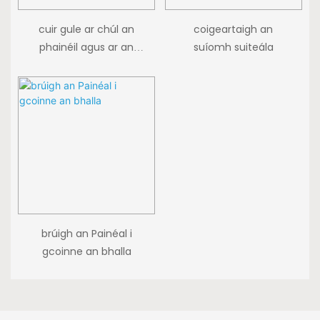
cuir gule ar chúl an
coigeartaigh an
phainéil agus ar an
suíomh suiteála
mballa
brúigh an Painéal i
gcoinne an bhalla