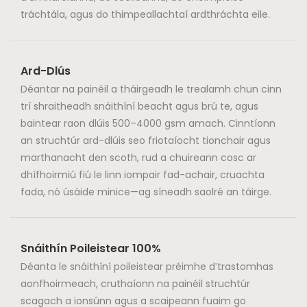
tráchtála, agus do thimpeallachtaí ardthráchta eile.
Ard-Dlús
Déantar na painéil a tháirgeadh le trealamh chun cinn
trí shraitheadh ​​snáithíní beacht agus brú te, agus
baintear raon dlúis 500–4000 gsm amach. Cinntíonn
an struchtúr ard-dlúis seo friotaíocht tionchair agus
marthanacht den scoth, rud a chuireann cosc ​​ar
dhífhoirmiú fiú le linn iompair fad-achair, cruachta
fada, nó úsáide minice—ag síneadh saolré an táirge.
Snáithín Poileistear 100%
Déanta le snáithíní poileistear préimhe d'trastomhas
aonfhoirmeach, cruthaíonn na painéil struchtúr
scagach a ionsúnn agus a scaipeann fuaim go