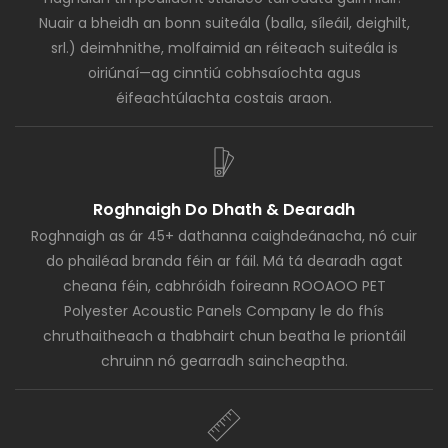
Nuair a bheidh an bonn suiteála (balla, síleáil, deighilt,
srl.) deimhnithe, molfaimid an réiteach suiteála is
oiriúnaí—ag cinntiú cobhsaíochta agus
éifeachtúlachta costais araon.
Roghnaigh Do Dhath & Dearadh
Roghnaigh as ár 45+ dathanna caighdeánacha, nó cuir
do phailéad branda féin ar fáil. Má tá dearadh agat
cheana féin, cabhróidh foireann ROOAOO PET
Polyester Acoustic Panels Company le do fhís
chruthaitheach a thabhairt chun beatha le priontáil
chruinn nó gearradh saincheaptha.