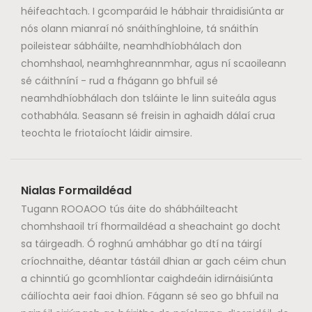
héifeachtach. I gcomparáid le hábhair thraidisiúnta ar
nós olann mianraí nó snáithínghloine, tá snáithín
poileistear sábháilte, neamhdhíobhálach don
chomhshaol, neamhghreannmhar, agus ní scaoileann
sé cáithníní - rud a fhágann go bhfuil sé
neamhdhíobhálach don tsláinte le linn suiteála agus
cothabhála. Seasann sé freisin in aghaidh dálaí crua
teochta le friotaíocht láidir aimsire.
Nialas Formaildéad
Tugann ROOAOO tús áite do shábháilteacht
chomhshaoil ​​trí fhormaildéad a sheachaint go docht
sa táirgeadh. Ó roghnú amhábhar go dtí na táirgí
críochnaithe, déantar tástáil dhian ar gach céim chun
a chinntiú go gcomhlíontar caighdeáin idirnáisiúnta
cáilíochta aeir faoi dhíon. Fágann sé seo go bhfuil na