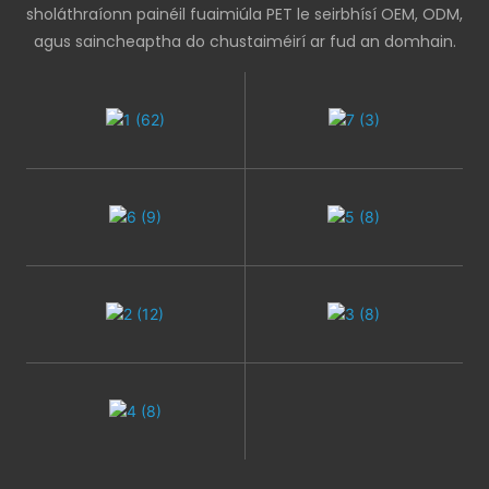
sholáthraíonn painéil fuaimiúla PET le seirbhísí OEM, ODM,
agus saincheaptha do chustaiméirí ar fud an domhain.