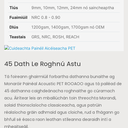
Tiús
9mm, 10mm, 12mm, 24mm nó saincheaptha
Fuaimiúil
NRC 0.8 - 0.90
Dlús
1200gsm, 1400gsm, 1700gsm nó OEM
Teastais
GRS, NRC, ROSH, REACH
45 Dath Le Roghnú Astu
Tá foireann ghairmiúil forbartha dathanna bunaithe ag
Monaróir Painéal Acoustic PET ROOAOO agus tá pailéad de
45 dathanna caighdeánacha roghnaithe go cúramach
acu. Áirítear leis an mbailiúchán toin threochta Morandi,
solaid thionsclaíocha clasaiceacha, agus patrúin
réalaíocha gráin adhmaid agus cloiche, rud a fhágann go
bhfuil sé éasca raon leathan stíleanna dearaidh intí a
mheaitseáil.