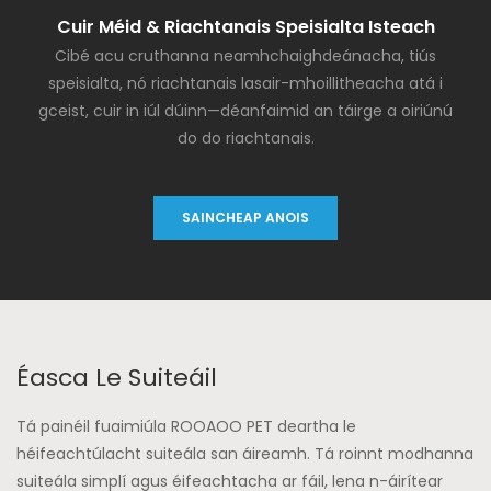
Cuir Méid & Riachtanais Speisialta Isteach
Cibé acu cruthanna neamhchaighdeánacha, tiús
speisialta, nó riachtanais lasair-mhoillitheacha atá i
gceist, cuir in iúl dúinn—déanfaimid an táirge a oiriúnú
do do riachtanais.
SAINCHEAP ANOIS
Éasca Le Suiteáil
Tá painéil fuaimiúla ROOAOO PET deartha le
héifeachtúlacht suiteála san áireamh. Tá roinnt modhanna
suiteála simplí agus éifeachtacha ar fáil, lena n-áirítear