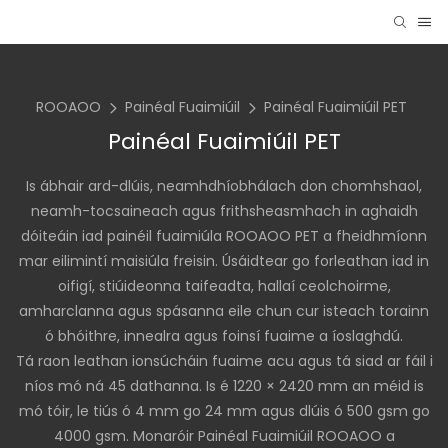
ROOAOO
Painéal Fuaimiúil
Painéal Fuaimiúil PET
Painéal Fuaimiúil PET
Is ábhair ard-dlúis, neamhdhíobhálach don chomhshaol,
neamh-tocsaineach agus frithsheasmhach in aghaidh
dóiteáin iad painéil fuaimiúla ROOAOO PET a fheidhmíonn
mar eilimintí maisiúla freisin. Úsáidtear go forleathan iad in
oifigí, stiúideonna taifeadta, hallaí ceolchoirme,
amharclanna agus spásanna eile chun cur isteach torainn
ó bhóithre, innealra agus foinsí fuaime a íoslaghdú.
Tá raon leathan ionsúcháin fuaime acu agus tá siad ar fáil i
níos mó ná 45 dathanna. Is é 1220 × 2420 mm an méid is
mó tóir, le tiús ó 4 mm go 24 mm agus dlúis ó 500 gsm go
4000 gsm.
Monaróir Painéal Fuaimiúil ROOAOO a