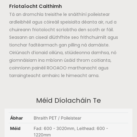
Friotaíocht Caithimh
Tá an dromchla treisithe le snáithíní poileistear
ardleibhéil agus cóireáil speisialta déanta air, rud a
chuireann friotaíocht scríobtha den scoth ar fáil.
Seasann an ciseal dlúthfhite seo frithchuimilt agus
tionchar fadtéarmach gan pilling ná damáiste.
Oiriúnach d'ionaid oiliúna, stiúideonna damhsa, nó
giomnáisiam ina mbíonn úsáid throm coitianta,
coinníonn painéil ROOAOO marthanacht agus
tarraingteacht amhairc le himeacht ama.
Méid Díolacháin Te
Ábhar
Bhraith PET / Poileistear
Méid
Fad: 600 - 3020mm, Leithead: 600 -
1220mm