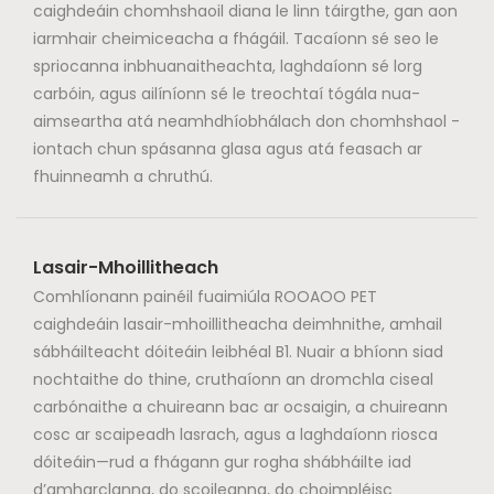
caighdeáin chomhshaoil ​​​​diana le linn táirgthe, gan aon
iarmhair cheimiceacha a fhágáil. Tacaíonn sé seo le
spriocanna inbhuanaitheachta, laghdaíonn sé lorg
carbóin, agus ailíníonn sé le treochtaí tógála nua-
aimseartha atá neamhdhíobhálach don chomhshaol -
iontach chun spásanna glasa agus atá feasach ar
fhuinneamh a chruthú.
Lasair-Mhoillitheach
Comhlíonann painéil fuaimiúla ROOAOO PET
caighdeáin lasair-mhoillitheacha deimhnithe, amhail
sábháilteacht dóiteáin leibhéal B1. Nuair a bhíonn siad
nochtaithe do thine, cruthaíonn an dromchla ciseal
carbónaithe a chuireann bac ar ocsaigin, a chuireann
cosc ​​ar scaipeadh lasrach, agus a laghdaíonn riosca
dóiteáin—rud a fhágann gur rogha shábháilte iad
d’amharclanna, do scoileanna, do choimpléisc