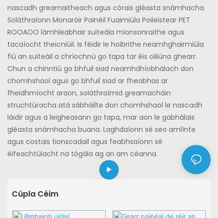
nascadh greamaitheach agus córais gléasta snámhacha.
Soláthraíonn Monaróir Painéil Fuaimiúla Poileistear PET
ROOAOO lámhleabhair suiteála mionsonraithe agus
tacaíocht theicniúil. Is féidir le hoibrithe neamhghairmiúla
fiú an suiteáil a chríochnú go tapa tar éis oiliúna ghearr.
Chun a chinntiú go bhfuil siad neamhdhíobhálach don
chomhshaol agus go bhfuil siad ar fheabhas ar
fheidhmíocht araon, soláthraímid greamacháin
struchtúracha atá sábháilte don chomhshaol le nascadh
láidir agus a leigheasann go tapa, mar aon le gabhálais
gléasta snámhacha buana. Laghdaíonn sé seo amlínte
agus costais tionscadail agus feabhsaíonn sé
éifeachtúlacht na tógála ag an am céanna.
Cúpla Céim