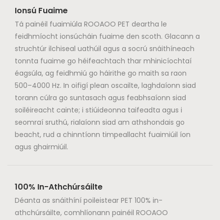
Ionsú Fuaime
tá NRC ard acu: 0.8-1.1. Ní
hamháin go n-úsáidtear
Tá painéil fuaimiúla ROOAOO PET deartha le
iad mar phainéil
feidhmíocht ionsúcháin fuaime den scoth. Glacann a
fuaimdhíonta
struchtúr ilchiseal uathúil agus a socrú snáithíneach
éifeachtacha, ach is
tonnta fuaime go héifeachtach thar mhinicíochtaí
féidir iad a úsáid freisin
éagsúla, ag feidhmiú go háirithe go maith sa raon
mar amhábhair do
500–4000 Hz. In oifigí plean oscailte, laghdaíonn siad
mhonarchana painéal
torann cúlra go suntasach agus feabhsaíonn siad
slat adhmaid chun
soiléireacht cainte; i stiúideonna taifeadta agus i
akupanels a tháirgeadh.
seomraí sruthú, rialaíonn siad am athshondais go
beacht, rud a chinntíonn timpeallacht fuaimiúil íon
agus ghairmiúil.
100% In-Athchúrsáilte
Déanta as snáithíní poileistear PET 100% in-
athchúrsáilte, comhlíonann painéil ROOAOO