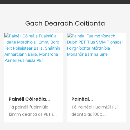
Gach Dearadh Coitianta
Painéil Cóireála
Painéal
Fuaimiúla Ildaite
Fuaimdhíonach
Tá painéil fuaimiúla
Tá Painéal Fuaimiúil PET
Mórdhíola 12mm,
Dubh PET Tiús 9MM
12mm déanta as PET in-
déanta as 100%
Bord Feilt Poileistear
Tionscal
athchúrsáilte 100%, rud
poileistear, trí phróiseáil
Balla, Snáithín
Foirgníochta
a laghdaíonn ídiú
pollta snáthaide. Tá an