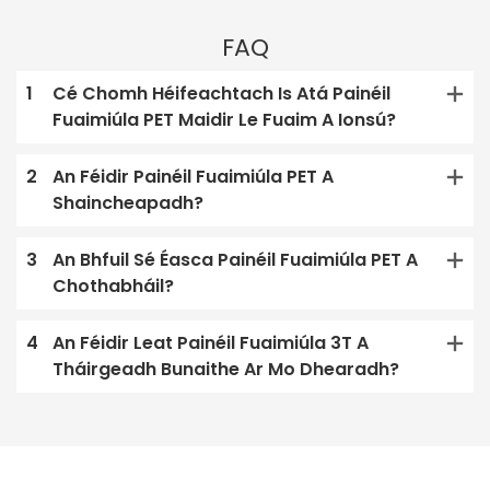
FAQ
1
Cé Chomh Héifeachtach Is Atá Painéil
Fuaimiúla PET Maidir Le Fuaim A Ionsú?
2
An Féidir Painéil Fuaimiúla PET A
Shaincheapadh?
3
An Bhfuil Sé Éasca Painéil Fuaimiúla PET A
Chothabháil?
4
An Féidir Leat Painéil Fuaimiúla 3T A
Tháirgeadh Bunaithe Ar Mo Dhearadh?