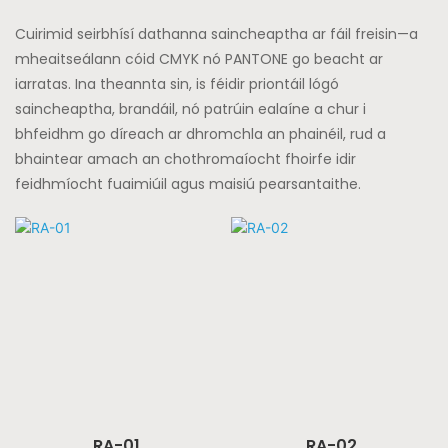
Cuirimid seirbhísí dathanna saincheaptha ar fáil freisin—a
mheaitseálann cóid CMYK nó PANTONE go beacht ar
iarratas. Ina theannta sin, is féidir priontáil lógó
saincheaptha, brandáil, nó patrúin ealaíne a chur i
bhfeidhm go díreach ar dhromchla an phainéil, rud a
bhaintear amach an chothromaíocht fhoirfe idir
feidhmíocht fuaimiúil agus maisiú pearsantaithe.
RA-01
RA-02