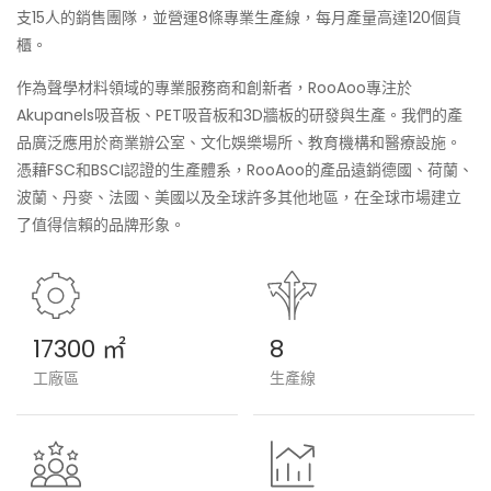
支15人的銷售團隊，並營運8條專業生產線，每月產量高達120個貨
櫃。
作為聲學材料領域的專業服務商和創新者，RooAoo專注於
Akupanels吸音板、PET吸音板和3D牆板的研發與生產。我們的產
品廣泛應用於商業辦公室、文化娛樂場所、教育機構和醫療設施。
憑藉FSC和BSCI認證的生產體系，RooAoo的產品遠銷德國、荷蘭、
波蘭、丹麥、法國、美國以及全球許多其他地區，在全球市場建立
了值得信賴的品牌形象。
17300 ㎡
8
工廠區
生產線