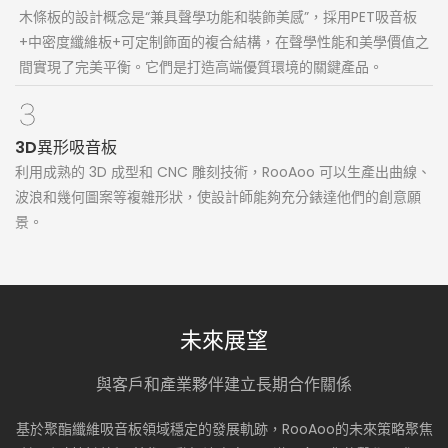
木條板的設計概念是“兼具聲學功能和裝飾美感”，採用PET吸音板
+中密度纖維板+可定制飾面的複合結構，在聲學性能和美學價值之
間實現了完美平衡。它們是打造高端優質環境的關鍵產品。
3D異形吸音板
利用成熟的 3D 成型和 CNC 雕刻技術，RooAoo 可以生產出曲線、
波浪和幾何圖案等複雜形狀，使設計師能夠充分錶達他們的創意願
景。
未來展望
與客戶和產業夥伴建立長期合作關係
基於聚酯纖維吸音板領域穩定的發展軌跡，RooAoo的未來策略聚焦