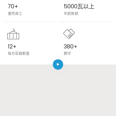
70+
5000瓦以上
優秀員工
年銷售額
12+
380+
每月容器數量
夥伴