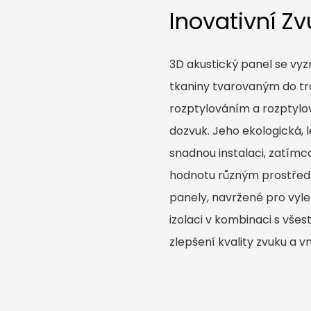
Inovativní Zv
3D akustický panel se vy
tkaniny tvarovaným do tr
rozptylováním a rozptylov
dozvuk. Jeho ekologická, 
snadnou instalaci, zatím
hodnotu různým prostředím
panely, navržené pro vyle
izolaci v kombinaci s všest
zlepšení kvality zvuku a v