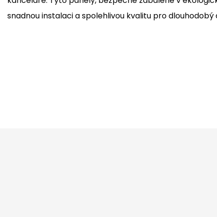
kanceláře. Tyto panely, bezpečně zabalené v ekologick
snadnou instalaci a spolehlivou kvalitu pro dlouhodobý 