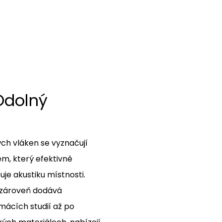
Odolný
ch vláken se vyznačují
, který efektivně
uje akustiku místnosti.
a zároveň dodává
omácích studií až po