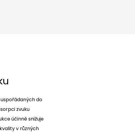
ku
n uspořádaných do
sorpci zvuku
kce účinně snižuje
kvality v různých