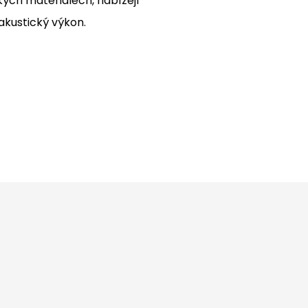
ých materiálech, nabízejí
akustický výkon.