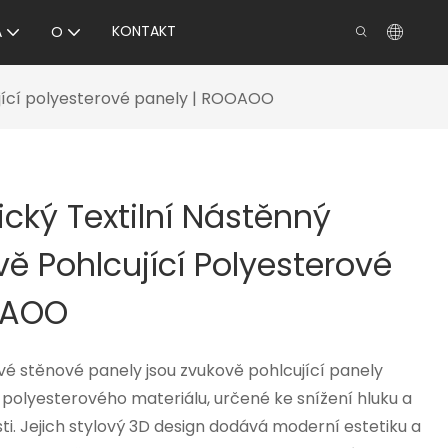
KONTAKT
A
O
ující polyesterové panely | ROOAOO
ický Textilní Nástěnný
vě Pohlcující Polyesterové
OAOO
vé stěnové panely jsou zvukově pohlcující panely
polyesterového materiálu, určené ke snížení hluku a
ti. Jejich stylový 3D design dodává moderní estetiku a