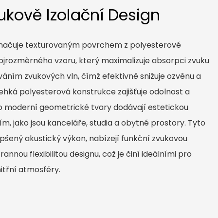
ukově Izolační Design
značuje texturovaným povrchem z polyesterové
ojrozměrného vzoru, který maximalizuje absorpci zvuku
áním zvukových vln, čímž efektivně snižuje ozvěnu a
lehká polyesterová konstrukce zajišťuje odolnost a
co moderní geometrické tvary dodávají estetickou
, jako jsou kanceláře, studia a obytné prostory. Tyto
pšený akustický výkon, nabízejí funkční zvukovou
rannou flexibilitou designu, což je činí ideálními pro
nitřní atmosféry.