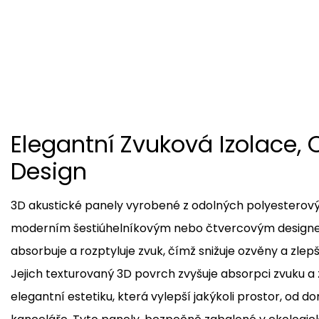
Elegantní Zvuková Izolace, 
Design
3D akustické panely vyrobené z odolných polyesterový
moderním šestiúhelníkovým nebo čtvercovým designem
absorbuje a rozptyluje zvuk, čímž snižuje ozvěny a zlepš
Jejich texturovaný 3D povrch zvyšuje absorpci zvuku 
elegantní estetiku, která vylepší jakýkoli prostor, od d