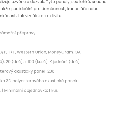
lizuje ozvěnu a dozvuk. Tyto panely jsou lehké, snadno
é, takže jsou ideální pro domácnosti, kanceláře nebo
unkčnost, tak vizuální atraktivitu.
námořní přepravy
 D/P, T/T, Western Union, MoneyGram, OA
ů): 20 (dnů), > 100 (kusů): K jednání (dnů)
terový akustický panel-238
ka 3D polyesterového akustické panelu
 | Minimální objednávka: 1 kus