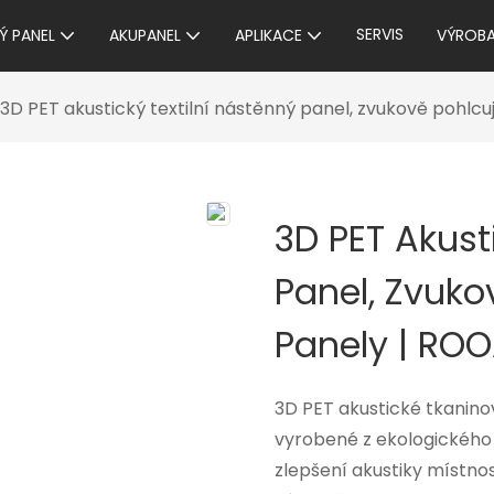
SERVIS
Ý PANEL
AKUPANEL
APLIKACE
VÝROB
3D PET akustický textilní nástěnný panel, zvukově pohlc
3D PET Akust
Panel, Zvuko
Panely | RO
3D PET akustické tkanino
vyrobené z ekologického 
zlepšení akustiky místnos