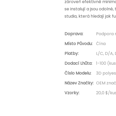
zároveň efektivně minima
se instalují a jsou odoln
studia, která hledají jak f
Doprava:
Podpora 
Místo Původu:
Čína
Platby:
L/C, D/A,
Dodací Lhůta:
1-100 (kus
Číslo Modelu:
3D polyes
Název Značky:
OEM znač
Vzorky:
20,0 $/kus