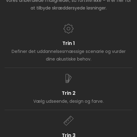
vores anbefalede muligheder, så fortvivl ikke – vi er her for
introducerer et praktisk
at tilbyde skræddersyede løsninger.
element. Denne
kombination forbedrer
ikke kun rummets
visuelle interesse, men
skaber også en yderst
Trin 1
funktionel
Definer det uddannelsesmæssige scenarie og vurder
opbevaringsløsning.
dine akustiske behov.
Trin 2
Vælg udseende, design og farve.
Trin 3