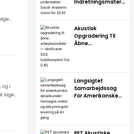
Indretningsmateri
Aler Understøtter
Saudi-Arabiens
lige
Vision For 2030
drager
Akustisk
Opgradering Til
ele
Åbne
Arbejdsområder —
Verificeret SGS
Lydabsorption Gw
0,85
Langsigtet
 og i
Samarbejdssag
k lager
For Amerikanske
ed
Detailkunder:
Gentagne Ordrer
Og Bekymringsfri
Levering På Én
jde
Gang
PET Akustiske