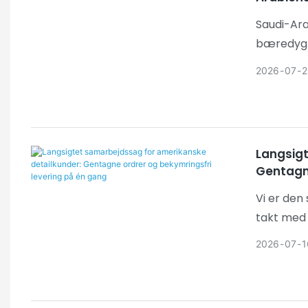
Saudi-Ara
bæredygti
indretnin
2026
07
2
til at sk
kongerige
Langsig
Gentagne
Vi er den 
takt med 
i USA. Vi
2026
07
1
forskellig
involvere
discountb