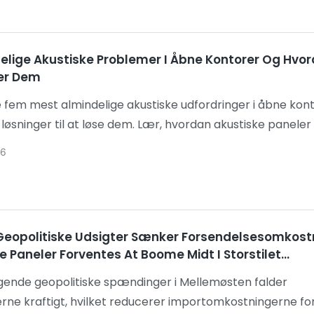
OO. Med varmebestandige, lav-VOC, genanvendelige
er og fremragende støjreduktion anvendes PET-akustisk
 vid udstrækning på hoteller, kontorparker, moskeer, kultu
elige Akustiske Problemer I Åbne Kontorer Og Hvo
 luksusvillaer i UAE og fremstår som den akustiske
er Dem
øsning til lokale store byggeprojekter.
fem mest almindelige akustiske udfordringer i åbne kon
 løsninger til at løse dem. Lær, hvordan akustiske paneler
, bordskærme, vægpaneler og loftsbafler kan forbedre
26
ets fred, reducere støj, øge produktiviteten og skabe mere
le arbejdspladser til moderne kontormiljøer.
Geopolitiske Udsigter Sænker Forsendelsesomkost
e Paneler Forventes At Boome Midt I Storstilet
ukturbølge I Mellemøsten.
ende geopolitiske spændinger i Mellemøsten falder
erne kraftigt, hvilket reducerer importomkostningerne fo