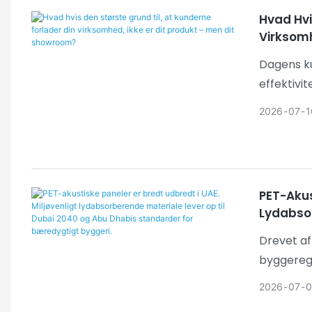
strømlin
Hvad Hvi
uddybede 
Virksomh
Dagens ku
effektivit
byggebran
2026
07
1
der trans
udforsker
PET-Akus
Lydabsor
Dhabis S
Drevet af
byggeregl
materiale 
2026
07
0
reducere