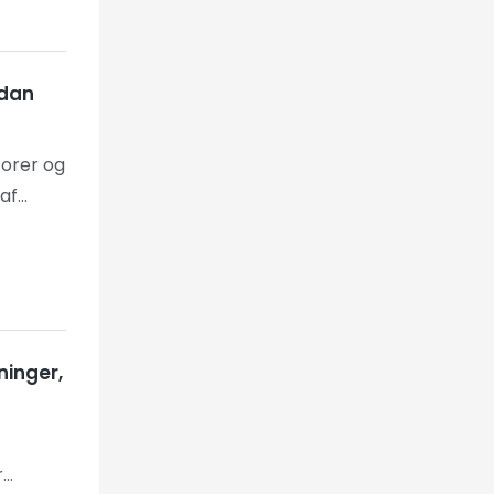
e
relle
rdan
torer og
 af
ninger,
r