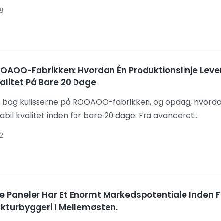
e byggematerialer betydeligt. Massive infrastrukturplane
8
teller, kontorer, moskeer, villaer og kulturelle steder, s
efterspørgsel efter akustiske paneler. ROOAOO akustiske
aneler, understøttet af fuld fabriksforsyning, stabil
andig ydeevne og konkurrencedygtige priser, fremstår 
OOAOO-Fabrikken: Hvordan Én Produktionslinje Leve
mkostningseffektive akustiske løsning til blomstrende reg
valitet På Bare 20 Dage
jekter.
g bag kulisserne på ROOAOO-fabrikken, og opdag, hvorda
tabil kvalitet inden for bare 20 dage. Fra avanceret
nsudstyr og strenge kvalitetskontrolprocedurer til store 
2
 eksportemballage, lær hvordan vi hjælper distributører 
verandører med at reducere risici, undgå forsinkelser og
e projekter med tillid.
e Paneler Har Et Enormt Markedspotentiale Inden F
ukturbyggeri I Mellemøsten.