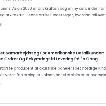
biens Vision 2030 er drivkraften bag en ny æra inden for
g arkitektur. Denne artikel undersøger, hvordan miljøven
gsmaterialer, genbrugsløsninger og innovative designs bi
8
abe sundere, mere komfortable og fremtidssikrede rum i h
t.
tet Samarbejdssag For Amerikanske Detailkunder:
 Ordrer Og Bekymringsfri Levering På Én Gang
største producent af akustiske paneler i det nordlige Kina,
at vores forretning er vokset, har vi etableret et oversøis
 genopfylder regelmæssigt vores lager og samarbejder m
6
e distributører. I dag vil jeg gerne dele et casestudie, der
r en gentagelsesordre fra en mangeårig kunde - en
utiksejer. Sammenlignet med vores oprindelige samarbe