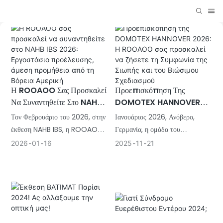
Προεπισκόπηση Της
Η ROOAOO Σας Προσκαλεί
DOMOTEX HANNOVER
Να Συναντηθείτε Στο NAHB
2026: Η ROOAOO Σας
IBS 2026: Εργοστάσιο
Ιανουάριος 2026, Ανόβερο,
Τον Φεβρουάριο του 2026, στην
Προσκαλεί Να Ζήσετε Τη
Προέλευσης, Άμεση
Γερμανία, η ομάδα του
έκθεση NAHB IBS, η ROOAOO,
Συμφωνία Της Σιωπής Και
Προμήθεια Από Τη Βόρεια
ROOAOO ανυπομονεί να σας
το αρχικό εργοστάσιο,
2025
11
21
2026
01
16
Του Βιώσιμου Σχεδιασμού
Αμερική
γνωρίσει και να συνεργαστεί για
ανυπομονεί να σας συναντήσει
να δημιουργήσει έναν πιο ήσυχο,
πρόσωπο με πρόσωπο για να
πιο φυσικό και πιο αισθητικά
σας βοηθήσει να επεκταθείτε
ευχάριστο χώρο στο μέλλον!
στον τομέα των ακουστικών
δομικών υλικών της Βόρειας
Αμερικής.