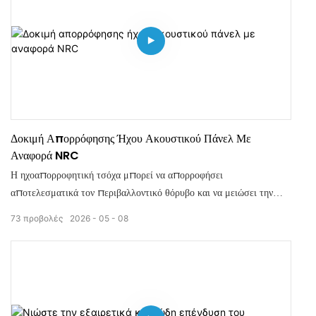
Δοκιμή Απορρόφησης Ήχου Ακουστικού Πάνελ Με
Αναφορά NRC
Η ηχοαπορροφητική τσόχα μπορεί να απορροφήσει
αποτελεσματικά τον περιβαλλοντικό θόρυβο και να μειώσει την
εσωτερική ηχώ, μειώνοντας σημαντικά το επίπεδο θορύβου στον
73
προβολές
2026
05
08
χώρο. Αυτό κάνει τους χώρους γραφείου, τραπεζαρίας και
καθιστικού πιο ήσυχους και άνετους.