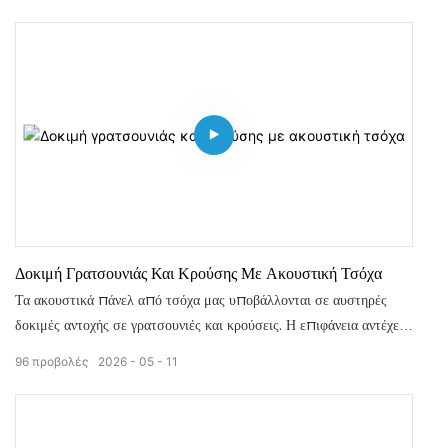
πάνελ και τη σταθερή απόδοση απορρόφησης ήχου για μεγάλη
διάρκεια ζωής.
Δοκιμή Γρατσουνιάς Και Κρούσης Με Ακουστική Τσόχα
Τα ακουστικά πάνελ από τσόχα μας υποβάλλονται σε αυστηρές
δοκιμές αντοχής σε γρατσουνιές και κρούσεις. Η επιφάνεια αντέχει
στις καθημερινές γρατσουνιές, την τριβή και τα τυχαία χτυπήματα
96
προβολές
2026
05
11
χωρίς να αφήνει εμφανή σημάδια ή παραμόρφωση. Ανθεκτικό και
ανθεκτικό, διατηρεί μια κομψή, επίπεδη εμφάνιση για μακροχρόνια
χρήση σε εμπορικούς και οικιακούς χώρους.