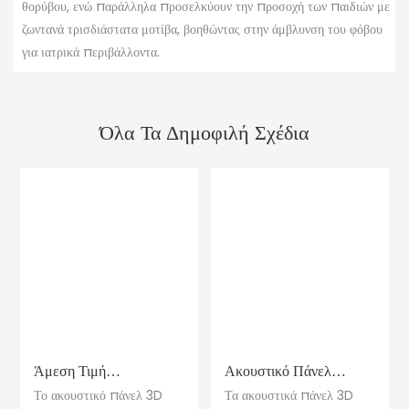
θορύβου, ενώ παράλληλα προσελκύουν την προσοχή των παιδιών με
ζωντανά τρισδιάστατα μοτίβα, βοηθώντας στην άμβλυνση του φόβου
για ιατρικά περιβάλλοντα.
Όλα Τα Δημοφιλή Σχέδια
Άμεση Τιμή
Ακουστικό Πάνελ
Εργοστασίου 3D PET
Rooaoo 3D
Το ακουστικό πάνελ 3D
Τα ακουστικά πάνελ 3D