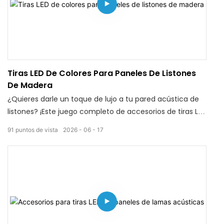
manténgalos alejados del agua durante la instalación).
Incluye todos los accesorios necesarios para una
instalación sencilla, ideal para paredes de fondo en el
hogar, salas de exposición y estudios. Su iluminación
suave crea fácilmente una atmósfera minimalista y
elegante.
Tiras LED De Colores Para Paneles De Listones
De Madera
¿Quieres darle un toque de lujo a tu pared acústica de
listones? ¡Este juego completo de accesorios de tiras LED
es perfecto para ti! Con dos modos de control: ajuste de
91
puntos de vista
2026
06
17
color con un solo clic a distancia y control remoto
mediante aplicación móvil, la luz con degradado
automático crea un ambiente impresionante. Su
cuerpo impermeable y resistente a la humedad permite
limpiar las paredes con un paño húmedo; solo
asegúrate de mantener secos los enchufes y los cables.
Incluye todos los clips y terminales necesarios para una
fácil instalación. Luce discreta bajo la luz natural,