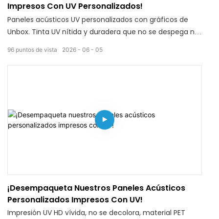
Impresos Con UV Personalizados!
Paneles acústicos UV personalizados con gráficos de
Unbox. Tinta UV nítida y duradera que no se despega ni
se decolora. Poliéster ecológico con absorción acústica
96
puntos de vista
2026
06
05
estable, autoadhesivo para una fácil instalación en
cualquier pared plana. Imagen personalizada OEM,
tamaño y venta al por mayor disponibles para
cafeterías, estudios caseros y locales comerciales.
Solicite el mejor precio de fábrica.
¡Desempaqueta Nuestros Paneles Acústicos
Personalizados Impresos Con UV!
Impresión UV HD vívida, no se decolora, material PET