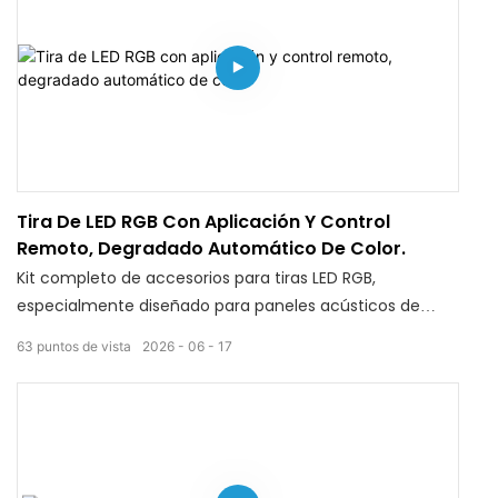
Tira De LED RGB Con Aplicación Y Control
Remoto, Degradado Automático De Color.
Kit completo de accesorios para tiras LED RGB,
especialmente diseñado para paneles acústicos de
madera. Permite el control dual mediante control
63
puntos de vista
2026
06
17
remoto y aplicación móvil, con miles de colores y ajuste
de brillo, además de modos de iluminación dinámica
con gradiente automático. La tira LED es resistente al
agua para facilitar la limpieza (el adaptador de corriente
y los cables de conexión no son impermeables;