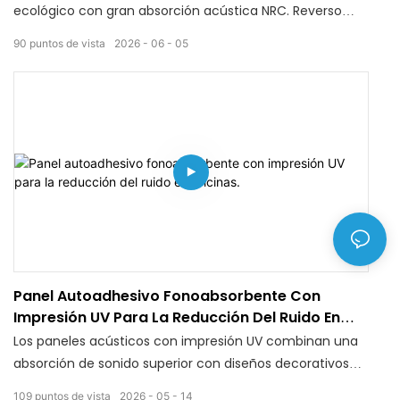
ecológico con gran absorción acústica NRC. Reverso
autoadhesivo, fácil de despegar y pegar para la
90
puntos de vista
2026
06
05
decoración de oficinas, estudios y cafeterías. ¡Diseños y
tamaños personalizados disponibles!
Panel Autoadhesivo Fonoabsorbente Con
Impresión UV Para La Reducción Del Ruido En
Oficinas.
Los paneles acústicos con impresión UV combinan una
absorción de sonido superior con diseños decorativos
personalizados. Fabricados con materiales ecológicos
109
puntos de vista
2026
05
14