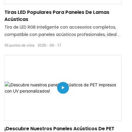
luminosas por capas sin esfuerzo.
Tiras LED Populares Para Paneles De Lamas
Acústicas
Tira de LED RGB inteligente con accesorios completos,
compatible con paneles acústicos profesionales, ideal
para cine en casa, bares, salas de exposiciones y
95
puntos de vista
2026
06
17
paredes de oficinas. Su control inteligente dual permite
programar la iluminación y configurar modos
preestablecidos. La superficie sellada e impermeable
protege la tira de salpicaduras de agua durante la
limpieza (aisle los cables de alimentación del agua por
separado). Los accesorios estándar se adaptan a la
mayoría de los paneles acústicos verticales del
mercado, con un precio económico por volumen. Su luz
suave y sin deslumbramiento satisface tanto las
necesidades de aislamiento acústico como las
decorativas.
¡Descubre Nuestros Paneles Acústicos De PET