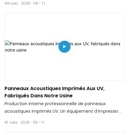
49
vues
2026
06
11
directe d'usine à prix compétitif.
Panneaux Acoustiques Imprimés Aux UV,
Fabriqués Dans Notre Usine
Production interne professionnelle de panneaux
acoustiques imprimés UV. Un équipement d'impression
de pointe garantit des motifs nets et résistants à la
81
vues
2026
06
11
décoloration. Les commandes OEM et en gros sont les
bienvenues.