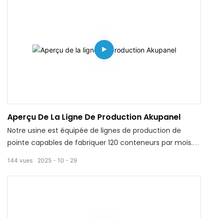
Aperçu De La Ligne De Production Akupanel
Notre usine est équipée de lignes de production de
pointe capables de fabriquer 120 conteneurs par mois.
Nos produits sont fabriqués en MDF de qualité supérieure
144
vues
2025
10
29
de classe E1 avec des finitions en placage bois et un
support en feutre acoustique haute densité, offrant une
absorption acoustique exceptionnelle avec un
coefficient NRC de 0,8 tout en respectant les normes
environnementales. Certifiés BSCI, CE, REACH, RoHS, GRS,