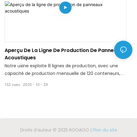
ISO et FSC, nos produits garantissent une qualité
constante et fiable. Largement utilisés dans les bureaux,
les hôtels, les salles de conférence et les home
cinémas, ils allient esthétique et performance
acoustique.
Aperçu De La Ligne De Production De Panneaux
Acoustiques
Notre usine exploite 8 lignes de production, avec une
capacité de production mensuelle de 120 conteneurs,
assurant ainsi un traitement stable et efficace des
152
vues
2025
10
29
commandes en gros pour nos clients internationaux.
Fabriqués à partir de fibres de polyester PET haute
densité 100 % recyclables, nos produits offrent une
absorption acoustique exceptionnelle avec un
coefficient NRC pouvant atteindre 0,8, réduisant
efficacement le bruit et les échos pour améliorer
Droits d'auteur © 2025 ROOAOO |
Plan du site
l'acoustique intérieure. Les panneaux présentent une