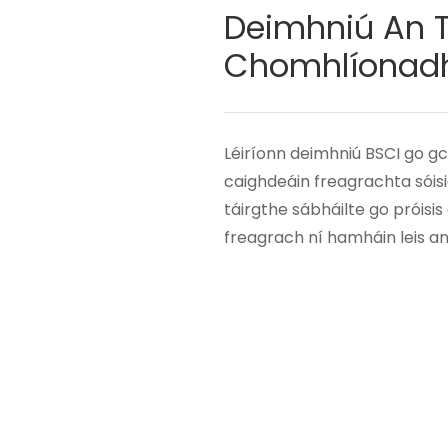
Deimhniú An 
Chomhlíonadh 
Léiríonn deimhniú BSCI go gc
caighdeáin freagrachta sóisi
táirgthe sábháilte go próis
freagrach ní hamháin leis an