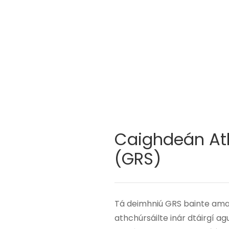
Caighdeán At
(GRS)
Tá deimhniú GRS bainte amac
athchúrsáilte inár dtáirgí ag