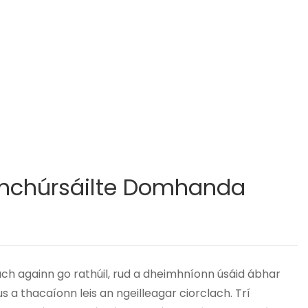
hchúrsáilte Domhanda
h againn go rathúil, rud a dheimhníonn úsáid ábhar
us a thacaíonn leis an ngeilleagar ciorclach. Trí