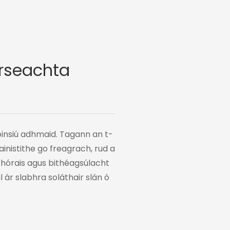
rseachta
insiú adhmaid. Tagann an t-
inistithe go freagrach, rud a
hórais agus bithéagsúlacht
 ár slabhra soláthair slán ó