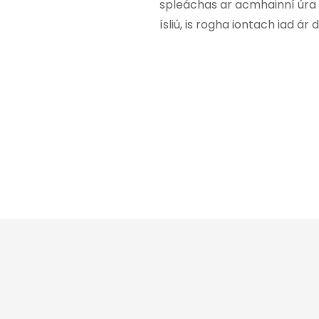
spleáchas ar acmhainní úra a
ísliú, is rogha iontach iad ár