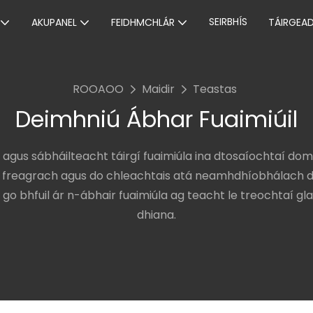
SEIRBHÍS
AKUPANEL
FEIDHMCHLÁR
TÁIRGEA
ROOAOO
Maidir
Teastas
Deimhniú Ábhar Fuaimiúil
​​agus sábháilteacht táirgí fuaimiúla ina dtosaíochtaí dom
h freagrach agus do chleachtais atá neamhdhíobhálach d
 go bhfuil ár n-ábhair fuaimiúla ag teacht le treochtaí g
dhiana.