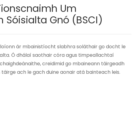
Tionscnaimh Um
Sóisialta Gnó (BSCI)
loíonn ár mbainistíocht slabhra soláthair go docht le
alta. Ó dhálaí saothair córa agus timpeallachtaí
is chaighdeánaithe, creidimid go mbaineann táirgeadh
 táirge ach le gach duine aonair atá bainteach leis.