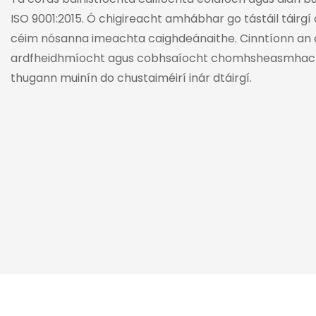
ISO 9001:2015. Ó chigireacht amhábhar go tástáil táirg
céim nósanna imeachta caighdeánaithe. Cinntíonn an 
ardfheidhmíocht agus cobhsaíocht chomhsheasmhach i
thugann muinín do chustaiméirí inár dtáirgí.