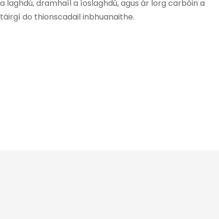
 laghdú, dramhaíl a íoslaghdú, agus ár lorg carbóin a
 dtáirgí do thionscadail inbhuanaithe.