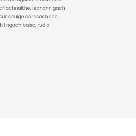
í críochnaithe, leanann gach
cur chuige córasach seo
 ngach baisc, rud a