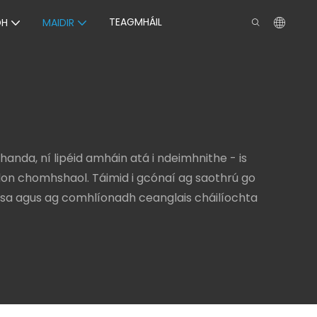
TEAGMHÁIL
DH
MAIDIR
handa, ní lipéid amháin atá i ndeimhnithe - is
on chomhshaol. Táimid i gcónaí ag saothrú go
lasa agus ag comhlíonadh ceanglais cháilíochta