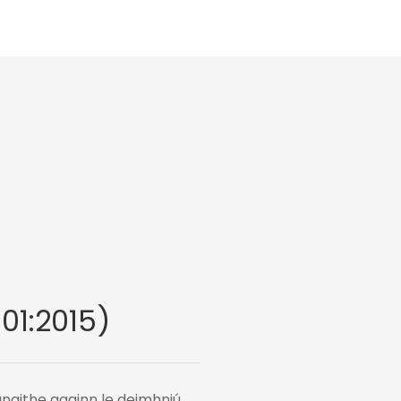
01:2015)
unaithe againn le deimhniú