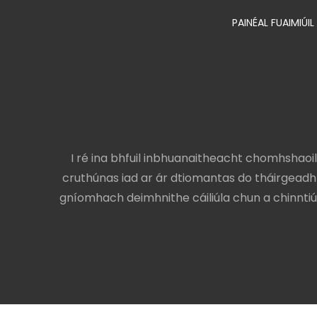
PAINÉAL FUAIMIÚIL
I ré ina bhfuil inbhuanaitheacht chomhshaoil 
cruthúnas iad ar ár dtiomantas do tháirgead
gníomhach deimhnithe cáiliúla chun a chinntiú