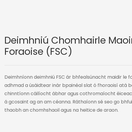
Deimhniú Chomhairle Maoi
Foraoise (FSC)
Deimhníonn deimhniú FSC ár bhfealsúnacht maidir le fo
adhmad a úsáidtear inár bpainéal slat ó fhoraoisí atá ba
chinntíonn cáilíocht ábhar agus cothromaíocht éiceac
á gcosaint ag an am céanna. Ráthaíonn sé seo go bhfuil
thaobh an chomhshaoil ​​agus na heitice de araon.