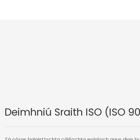
Deimhniú Sraith ISO (ISO 90
Tá córas bainistíochta cáilíochta eolaíoch agus dian b