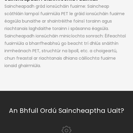
Saincheapadh grád ionsúcháin fuaime: Saincheap
scáthláin lampaí fuaimiúla PET le gráid ionsúcháin fuaime
éagsúla bunaithe ar shaintréithe foinsí torainn agus
riachtanais laghdaithe torainn i spásanna éagsúla.
Saincheapadh ionsúcháin minicíochta sonrach: Éifeachtaí
fuaimiúla a bharrfheabhsú go beacht trí dhlús snáithín
inmheánach PET, struchtúr na bpoll, etc. a choigeartú,
chun freastal ar riachtanais dhiana cáilíochta fuaime
ionaid ghairmiúla.
An Bhfuil Ordú Saincheaptha Uait?