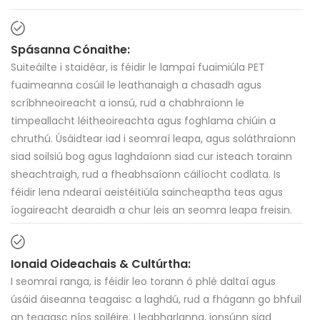
Spásanna Cónaithe:
Suiteáilte i staidéar, is féidir le lampaí fuaimiúla PET
fuaimeanna cosúil le leathanaigh a chasadh agus
scríbhneoireacht a ionsú, rud a chabhraíonn le
timpeallacht léitheoireachta agus foghlama chiúin a
chruthú. Úsáidtear iad i seomraí leapa, agus soláthraíonn
siad soilsiú bog agus laghdaíonn siad cur isteach torainn
sheachtraigh, rud a fheabhsaíonn cáilíocht codlata. Is
féidir lena ndearaí aeistéitiúla saincheaptha teas agus
íogaireacht dearaidh a chur leis an seomra leapa freisin.
Ionaid Oideachais & Cultúrtha:
I seomraí ranga, is féidir leo torann ó phlé daltaí agus
úsáid áiseanna teagaisc a laghdú, rud a fhágann go bhfuil
an teagasc níos soiléire. I leabharlanna, ionsúnn siad