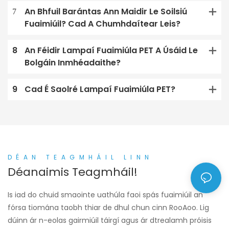
7
An Bhfuil Barántas Ann Maidir Le Soilsiú
Fuaimiúil? Cad A Chumhdaítear Leis?
8
An Féidir Lampaí Fuaimiúla PET A Úsáid Le
Bolgáin Inmhéadaithe?
9
Cad É Saolré Lampaí Fuaimiúla PET?
DÉAN TEAGMHÁIL LINN
Déanaimis Teagmháil!
Is iad do chuid smaointe uathúla faoi spás fuaimiúil an
fórsa tiomána taobh thiar de dhul chun cinn RooAoo. Lig
dúinn ár n-eolas gairmiúil táirgí agus ár dtrealamh próisis