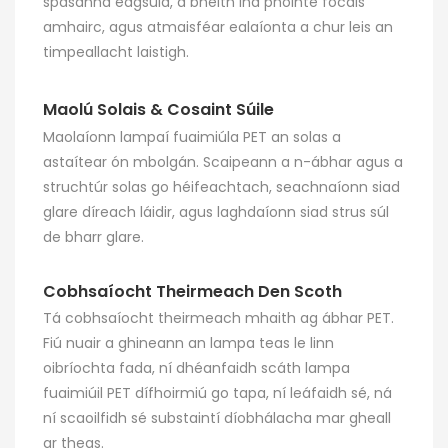
spásanna éagsúla, a bheith ina phointe fócais
amhairc, agus atmaisféar ealaíonta a chur leis an
timpeallacht laistigh.
Maolú Solais & Cosaint Súile
Maolaíonn lampaí fuaimiúla PET an solas a
astaítear ón mbolgán. Scaipeann a n-ábhar agus a
struchtúr solas go héifeachtach, seachnaíonn siad
glare díreach láidir, agus laghdaíonn siad strus súl
de bharr glare.
Cobhsaíocht Theirmeach Den Scoth
Tá cobhsaíocht theirmeach mhaith ag ábhar PET.
Fiú nuair a ghineann an lampa teas le linn
oibríochta fada, ní dhéanfaidh scáth lampa
fuaimiúil PET dífhoirmiú go tapa, ní leáfaidh sé, ná
ní scaoilfidh sé substaintí díobhálacha mar gheall
ar theas.