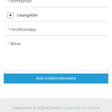
Ríomhphost
Ceangaltán
Fón/WhatsApp
Ábhar
SEOL FIOSRÚCHÁN ANOIS
Cóipcheart © 2025 ROOAOO |
Léarscáil an tSuímh