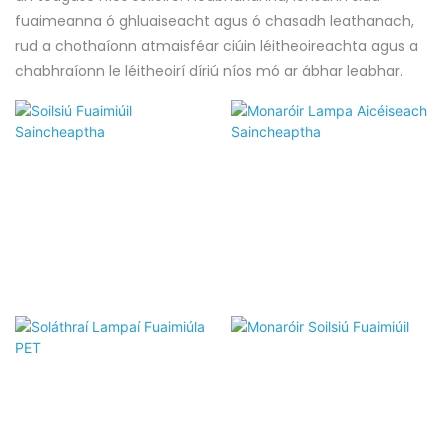
fuaimeanna ó ghluaiseacht agus ó chasadh leathanach,
rud a chothaíonn atmaisféar ciúin léitheoireachta agus a
chabhraíonn le léitheoirí díriú níos mó ar ábhar leabhar.