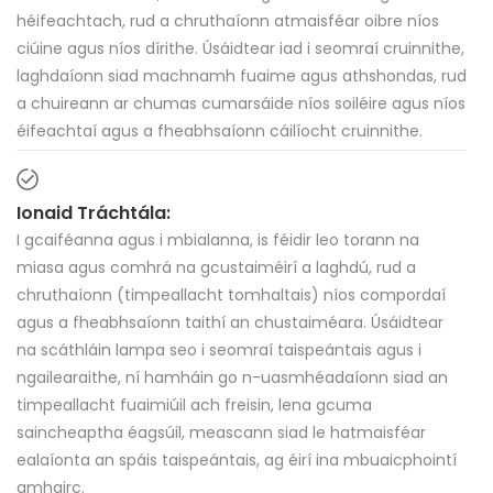
héifeachtach, rud a chruthaíonn atmaisféar oibre níos
ciúine agus níos dírithe. Úsáidtear iad i seomraí cruinnithe,
laghdaíonn siad machnamh fuaime agus athshondas, rud
a chuireann ar chumas cumarsáide níos soiléire agus níos
éifeachtaí agus a fheabhsaíonn cáilíocht cruinnithe.
Ionaid Tráchtála:
I gcaiféanna agus i mbialanna, is féidir leo torann na
miasa agus comhrá na gcustaiméirí a laghdú, rud a
chruthaíonn (timpeallacht tomhaltais) níos compordaí
agus a fheabhsaíonn taithí an chustaiméara. Úsáidtear
na scáthláin lampa seo i seomraí taispeántais agus i
ngailearaithe, ní hamháin go n-uasmhéadaíonn siad an
timpeallacht fuaimiúil ach freisin, lena gcuma
saincheaptha éagsúil, meascann siad le hatmaisféar
ealaíonta an spáis taispeántais, ag éirí ina mbuaicphointí
amhairc.