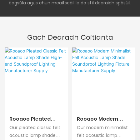
éagsúla agus chun meaitseáil le do stíl dearaidh spásúil.
Gach Dearadh Coitianta
Rooaoo Pleated
Rooaoo Modern
Classic Felt Acoustic
Minimalist Felt
Our pleated classic felt
Our modern minimalist
Lamp Shade High-
Acoustic Lamp
acoustic lamp shade
felt acoustic lamp