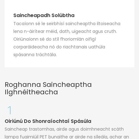
Saincheapadh Solúbtha
Tacaíonn sé le seirbhísí saincheaptha iltoiseacha
lena n-áirítear méid, dath, uigeacht agus cruth.
Oiriúnaíonn sé do stíl fhoriomlán oifigí
corparáideacha nó do riachtanais uathúla
spásanna tráchtála.
Roghanna Saincheaptha
Ilghnéitheacha
Oiriúnú Do Shonraíochtaí Spásúla
Saincheap trastomhas, airde agus doimhneacht scáth
lampa fuaimiúil PET bunaithe ar airde na síleála, achar an