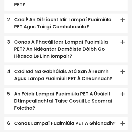
PET?
2
Cad É An Difríocht Idir Lampaí Fuaimiúla
PET Agus Táirgí Comhchosúla?
3
Conas A Phacáiltear Lampaí Fuaimiúla
PET? An Ndéantar Damáiste Dóibh Go
Héasca Le Linn Iompair?
4
Cad Iad Na Gabhálais Atá San Áireamh
Agus Lampa Fuaimiúil PET Á Cheannach?
5
An Féidir Lampaí Fuaimiúla PET A Úsáid I
Dtimpeallachtaí Taise Cosúil Le Seomraí
Folctha?
6
Conas Lampaí Fuaimiúla PET A Ghlanadh?