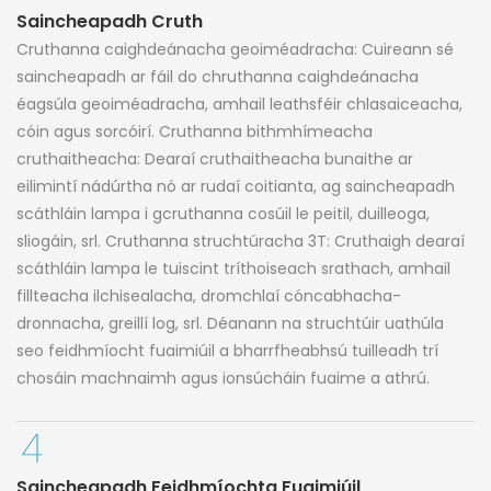
Saincheapadh Cruth
Cruthanna caighdeánacha geoiméadracha: Cuireann sé
saincheapadh ar fáil do chruthanna caighdeánacha
éagsúla geoiméadracha, amhail leathsféir chlasaiceacha,
cóin agus sorcóirí. Cruthanna bithmhímeacha
cruthaitheacha: Dearaí cruthaitheacha bunaithe ar
eilimintí nádúrtha nó ar rudaí coitianta, ag saincheapadh
scáthláin lampa i gcruthanna cosúil le peitil, duilleoga,
sliogáin, srl. Cruthanna struchtúracha 3T: Cruthaigh dearaí
scáthláin lampa le tuiscint tríthoiseach srathach, amhail
fillteacha ilchisealacha, dromchlaí cóncabhacha-
dronnacha, greillí log, srl. Déanann na struchtúir uathúla
seo feidhmíocht fuaimiúil a bharrfheabhsú tuilleadh trí
chosáin machnaimh agus ionsúcháin fuaime a athrú.
Saincheapadh Feidhmíochta Fuaimiúil