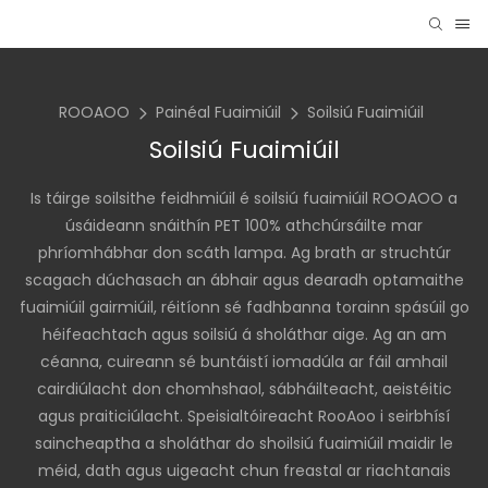
ROOAOO
Painéal Fuaimiúil
Soilsiú Fuaimiúil
Soilsiú Fuaimiúil
Is táirge soilsithe feidhmiúil é soilsiú fuaimiúil ROOAOO a
úsáideann snáithín PET 100% athchúrsáilte mar
phríomhábhar don scáth lampa. Ag brath ar struchtúr
scagach dúchasach an ábhair agus dearadh optamaithe
fuaimiúil gairmiúil, réitíonn sé fadhbanna torainn spásúil go
héifeachtach agus soilsiú á sholáthar aige. Ag an am
céanna, cuireann sé buntáistí iomadúla ar fáil amhail
cairdiúlacht don chomhshaol, sábháilteacht, aeistéitic
agus praiticiúlacht. Speisialtóireacht RooAoo i seirbhísí
saincheaptha a sholáthar do shoilsiú fuaimiúil maidir le
méid, dath agus uigeacht chun freastal ar riachtanais