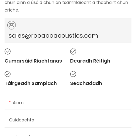
chun cinn a úsáid chun an tsamhlaíocht a thabhairt chun
críche.
sales@rooaooacoustics.com
Cumarsáid Riachtanas
Dearadh Réitigh
Táirgeadh Samplach
Seachadadh
Ainm
Cuideachta