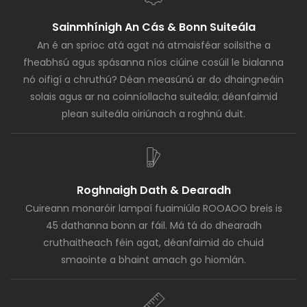
Sainmhínigh An Cás & Bonn Suiteála
An é an sprioc atá agat ná atmaisféar soilsithe a
fheabhsú agus spásanna níos ciúine cosúil le bialanna
nó oifigí a chruthú? Déan measúnú ar do dhaingneáin
solais agus ar na coinníollacha suiteála; déanfaimid
plean suiteála oiriúnach a roghnú duit.
Roghnaigh Dath & Dearadh
Cuireann monaróir lampaí fuaimiúla ROOAOO breis is
45 dathanna bonn ar fáil. Má tá do dhearadh
cruthaitheach féin agat, déanfaimid do chuid
smaointe a bhaint amach go hiomlán.