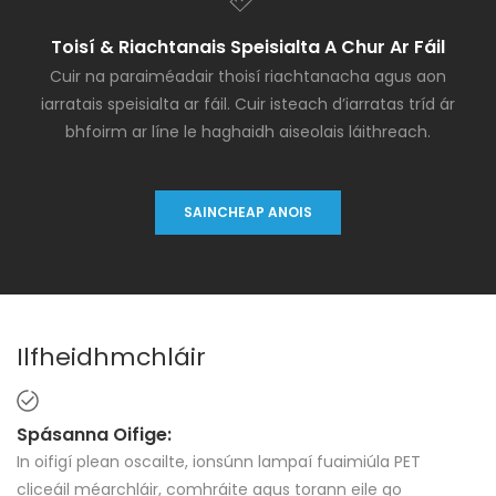
Toisí & Riachtanais Speisialta A Chur Ar Fáil
Cuir na paraiméadair thoisí riachtanacha agus aon
iarratais speisialta ar fáil. Cuir isteach d’iarratas tríd ár
bhfoirm ar líne le haghaidh aiseolais láithreach.
SAINCHEAP ANOIS
Ilfheidhmchláir
Spásanna Oifige:
In oifigí plean oscailte, ionsúnn lampaí fuaimiúla PET
cliceáil méarchláir, comhráite agus torann eile go