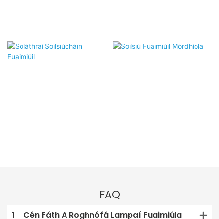
FAQ
1
Cén Fáth A Roghnófá Lampaí Fuaimiúla