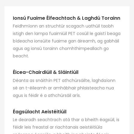
sholáthraíonn soilsiú
comhcheanglaíonn sé
bog agus éifeachtaí
ionsú fuaime den scoth
laghdaithe torainn
le dearadh galánta,
Ionsú Fuaime Éifeachtach & Laghdú Torainn
ionsúiteacha fuaime,
praiticiúil. Éasca le
Feidhmíonn an struchtúr scagach uathúil taobh
rud a chruthaíonn
suiteáil agus thar a
istigh den lampa fuaimiúil PET cosúil le gaistí beaga
eispéireas dé-
bheith solúbtha, is féidir
bídeacha ionsúite fuaime gan áireamh, ag gabháil
chompord solais agus
é a úsáid chun
agus ag ionsú torainn chomhthimpeallach go
fuaime.
criosanna oibre aonair
beacht.
nó limistéir scíthe
pearsanta a thógáil, rud
Éicea-Chairdiúil & Sláintiúil
a fhágann go bhfuil sé
Déanta as snáithín PET athchúrsáilte, laghdaíonn
oiriúnach d'oifigí, do
sé an t-éileamh ar amhábhair phlaisteacha nua
sheomraí ranga, do
agus is féidir é a athchúrsáil arís.
leabharlanna agus níos
faide anonn.
Éagsúlacht Aeistéitiúil
Le dearadh seachtrach atá thar a bheith éagsúil, is
féidir leis freastal ar riachtanais aeistéitiúla