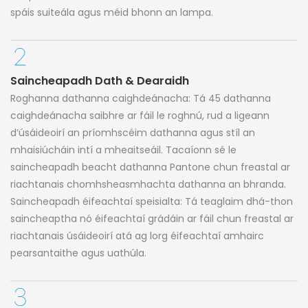
spáis suiteála agus méid bhonn an lampa.
Saincheapadh Dath & Dearaidh
Roghanna dathanna caighdeánacha: Tá 45 dathanna
caighdeánacha saibhre ar fáil le roghnú, rud a ligeann
d’úsáideoirí an príomhscéim dathanna agus stíl an
mhaisiúcháin intí a mheaitseáil. Tacaíonn sé le
saincheapadh beacht dathanna Pantone chun freastal ar
riachtanais chomhsheasmhachta dathanna an bhranda.
Saincheapadh éifeachtaí speisialta: Tá teaglaim dhá-thon
saincheaptha nó éifeachtaí grádáin ar fáil chun freastal ar
riachtanais úsáideoirí atá ag lorg éifeachtaí amhairc
pearsantaithe agus uathúla.