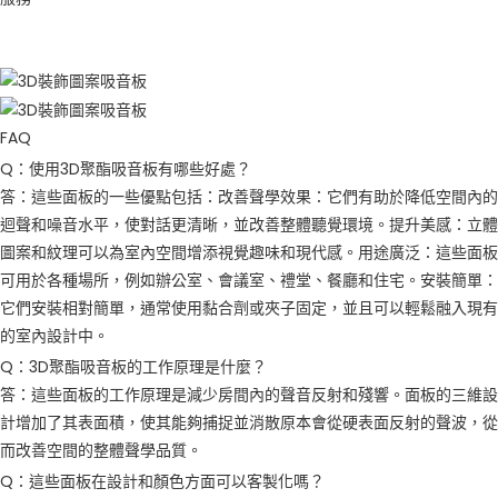
FAQ
Q：使用3D聚酯吸音板有哪些好處？
答：這些面板的一些優點包括：改善聲學效果：它們有助於降低空間內的
迴聲和噪音水平，使對話更清晰，並改善整體聽覺環境。提升美感：立體
圖案和紋理可以為室內空間增添視覺趣味和現代感。用途廣泛：這些面板
可用於各種場所，例如辦公室、會議室、禮堂、餐廳和住宅。安裝簡單：
它們安裝相對簡單，通常使用黏合劑或夾子固定，並且可以輕鬆融入現有
的室內設計中。
Q：3D聚酯吸音板的工作原理是什麼？
答：這些面板的工作原理是減少房間內的聲音反射和殘響。面板的三維設
計增加了其表面積，使其能夠捕捉並消散原本會從硬表面反射的聲波，從
而改善空間的整體聲學品質。
Q：這些面板在設計和顏色方面可以客製化嗎？