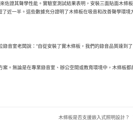
數據來佐證其聲學性能。實驗室測試結果表明，安裝三面貼面木條
時間縮短了近一半。這些數據充分證明了木條板在吸音和改善聲學環境
位錄音室老闆說：“自從安裝了實木條板，我們的錄音品質達到了
方案。無論是在專業錄音室、辦公空間或教育環境中，木條板都
木條板是否支援嵌入式照明設計？