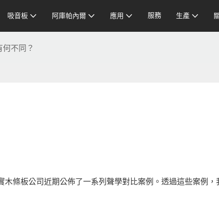
服務
吸音板
阿庫帕內爾
應用
生產
有何不同？
實木條板公司近期公佈了一系列聲學對比案例。透過這些案例，