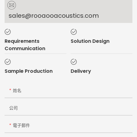
sales@rooaooacoustics.com
Requirements
Solution Design
Communication
Sample Production
Delivery
姓名
公司
電子郵件