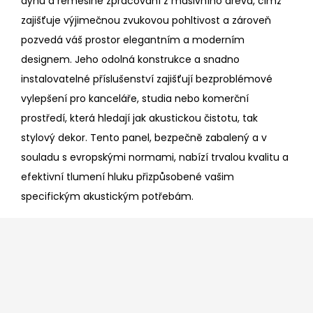
dýhu a řemeslné zpracování z masivního dřeva, čímž
zajišťuje výjimečnou zvukovou pohltivost a zároveň
pozvedá váš prostor elegantním a moderním
designem. Jeho odolná konstrukce a snadno
instalovatelné příslušenství zajišťují bezproblémové
vylepšení pro kanceláře, studia nebo komerční
prostředí, která hledají jak akustickou čistotu, tak
stylový dekor. Tento panel, bezpečně zabalený a v
souladu s evropskými normami, nabízí trvalou kvalitu a
efektivní tlumení hluku přizpůsobené vašim
specifickým akustickým potřebám.