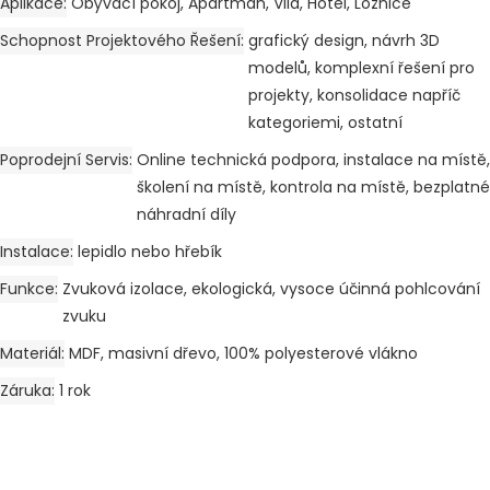
Aplikace
Obývací pokoj, Apartmán, Vila, Hotel, Ložnice
Schopnost Projektového Řešení
grafický design, návrh 3D
modelů, komplexní řešení pro
projekty, konsolidace napříč
kategoriemi, ostatní
Poprodejní Servis
Online technická podpora, instalace na místě,
školení na místě, kontrola na místě, bezplatné
náhradní díly
Instalace
lepidlo nebo hřebík
Funkce
Zvuková izolace, ekologická, vysoce účinná pohlcování
zvuku
Materiál
MDF, masivní dřevo, 100% polyesterové vlákno
Záruka
1 rok