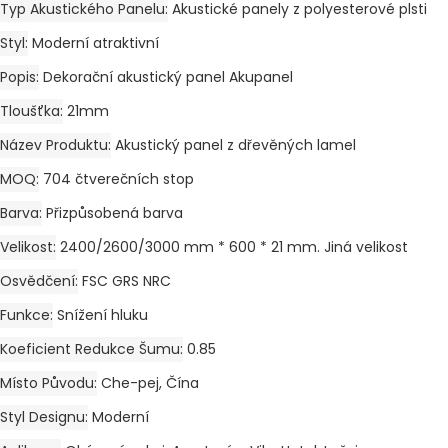
Typ Akustického Panelu
Akustické panely z polyesterové plsti
Styl
Moderní atraktivní
Popis
Dekorační akustický panel Akupanel
Tloušťka
21mm
Název Produktu
Akustický panel z dřevěných lamel
MOQ
704 čtverečních stop
Barva
Přizpůsobená barva
Velikost
2400/2600/3000 mm * 600 * 21 mm. Jiná velikost
Osvědčení
FSC GRS NRC
Funkce
Snížení hluku
Koeficient Redukce Šumu
0.85
Místo Původu
Che-pej, Čína
Styl Designu
Moderní