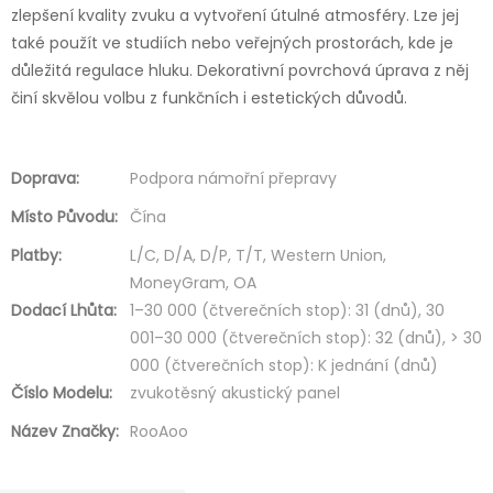
zlepšení kvality zvuku a vytvoření útulné atmosféry. Lze jej
také použít ve studiích nebo veřejných prostorách, kde je
důležitá regulace hluku. Dekorativní povrchová úprava z něj
činí skvělou volbu z funkčních i estetických důvodů.
Doprava:
Podpora námořní přepravy
Místo Původu:
Čína
Platby:
L/C, D/A, D/P, T/T, Western Union,
MoneyGram, OA
Dodací Lhůta:
1–30 000 (čtverečních stop): 31 (dnů), 30
001–30 000 (čtverečních stop): 32 (dnů), > 30
000 (čtverečních stop): K jednání (dnů)
Číslo Modelu:
zvukotěsný akustický panel
Název Značky:
RooAoo