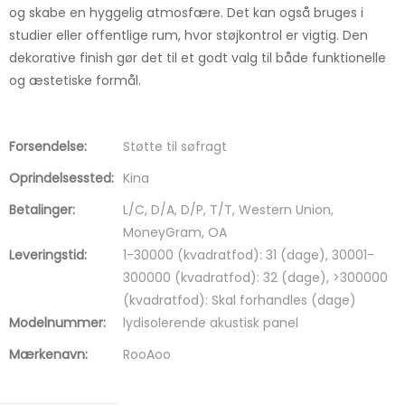
og skabe en hyggelig atmosfære. Det kan også bruges i
studier eller offentlige rum, hvor støjkontrol er vigtig. Den
dekorative finish gør det til et godt valg til både funktionelle
og æstetiske formål.
Forsendelse:
Støtte til søfragt
Oprindelsessted:
Kina
Betalinger:
L/C, D/A, D/P, T/T, Western Union,
MoneyGram, OA
Leveringstid:
1-30000 (kvadratfod): 31 (dage), 30001-
300000 (kvadratfod): 32 (dage), >300000
(kvadratfod): Skal forhandles (dage)
Modelnummer:
lydisolerende akustisk panel
Mærkenavn:
RooAoo