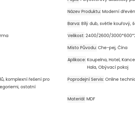
Název Produktu
Moderní dřevěn
Barva
Bílý dub, světle kouřový,
arma
Velikost
2400/2600/3000*600*
Místo Původu
Che-pej, Čína
Aplikace
Koupelna, Hotel, Kancel
Hala, Obývací pokoj
lů, komplexní řešení pro
Poprodejní Servis
Online techni
tegoriemi, ostatní
Materiál
MDF