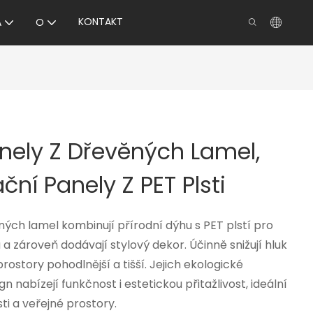
KONTAKT
A
O
nely Z Dřevěných Lamel,
ční Panely Z PET Plsti
ných lamel kombinují přírodní dýhu s PET plstí pro
a zároveň dodávají stylový dekor. Účinně snižují hluk
rostory pohodlnější a tišší. Jejich ekologické
 nabízejí funkčnost i estetickou přitažlivost, ideální
i a veřejné prostory.