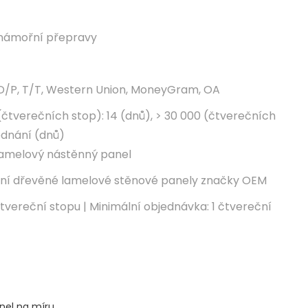
námořní přepravy
 D/P, T/T, Western Union, MoneyGram, OA
(čtverečních stop): 14 (dnů), > 30 000 (čtverečních
jednání (dnů)
lamelový nástěnný panel
vní dřevěné lamelové stěnové panely značky OEM
tvereční stopu | Minimální objednávka: 1 čtvereční
nel na míru