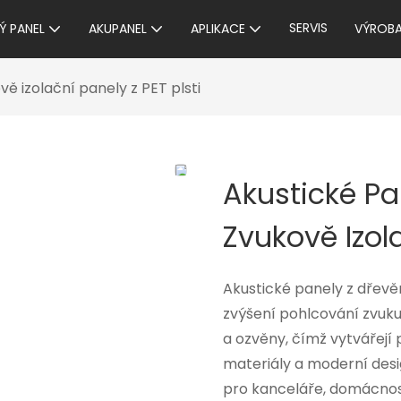
SERVIS
Ý PANEL
AKUPANEL
APLIKACE
VÝROB
ě izolační panely z PET plsti
Akustické Pa
Zvukově Izola
Akustické panely z dřevě
zvýšení pohlcování zvuku 
a ozvěny, čímž vytvářejí p
materiály a moderní design
pro kanceláře, domácnost