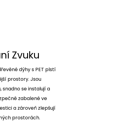
ání Zvuku
řevěné dýhy s PET plstí
ější prostory. Jsou
 snadno se instalují a
Bezpečně zabalené ve
estici a zároveň zlepšují
jných prostorách.