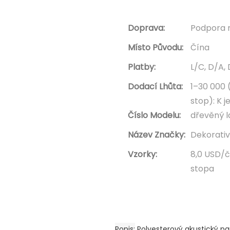
Doprava:
Podpora 
Místo Původu:
Čína
Platby:
L/C, D/A,
Dodací Lhůta:
1–30 000 
stop): K 
Číslo Modelu:
dřevěný 
Název Značky:
Dekorati
Vzorky:
8,0 USD/č
stopa
Popis
Polyesterový akustický pa