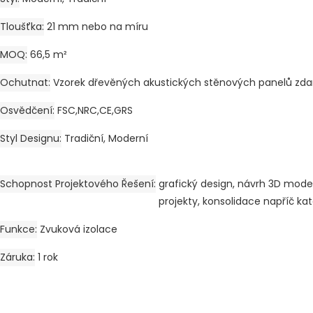
Tloušťka
21 mm nebo na míru
MOQ
66,5 m²
Ochutnat
Vzorek dřevěných akustických stěnových panelů zd
Osvědčení
FSC,NRC,CE,GRS
Styl Designu
Tradiční, Moderní
Schopnost Projektového Řešení
grafický design, návrh 3D mode
projekty, konsolidace napříč ka
Funkce
Zvuková izolace
Záruka
1 rok