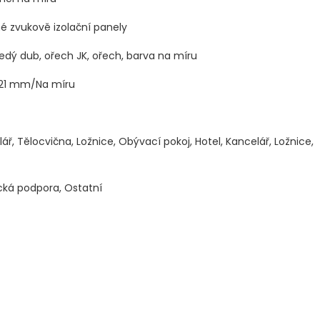
é zvukově izolační panely
 šedý dub, ořech JK, ořech, barva na míru
21 mm/Na míru
ář, Tělocvična, Ložnice, Obývací pokoj, Hotel, Kancelář, Ložnice,
cká podpora, Ostatní