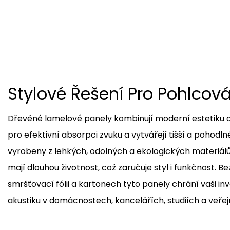
Stylové Řešení Pro Pohlcov
Dřevěné lamelové panely kombinují moderní estetiku d
pro efektivní absorpci zvuku a vytvářejí tišší a pohodln
vyrobeny z lehkých, odolných a ekologických materiálů,
mají dlouhou životnost, což zaručuje styl i funkčnost. 
smršťovací fólii a kartonech tyto panely chrání vaši inv
akustiku v domácnostech, kancelářích, studiích a veře