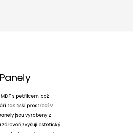
 Panely
 MDF s petfilcem, což
áří tak tišší prostředí v
panely jsou vyrobeny z
a zároveň zvyšují estetický