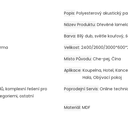
Popis
Polyesterový akustický pa
Název Produktu
Dřevěné lamelo
Barva
Bílý dub, světle kouřový,
arma
Velikost
2400/2600/3000*600*
Místo Původu
Che-pej, Čína
Aplikace
Koupelna, Hotel, Kancel
Hala, Obývací pokoj
lů, komplexní řešení pro
Poprodejní Servis
Online techni
tegoriemi, ostatní
Materiál
MDF