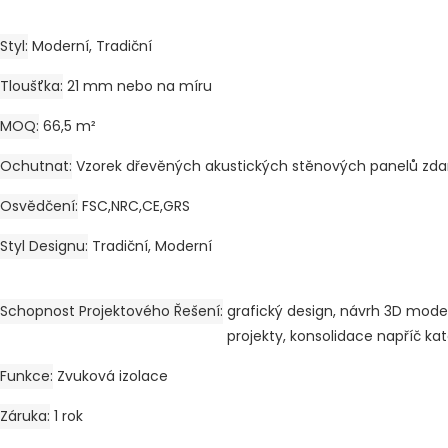
Styl
Moderní, Tradiční
Tloušťka
21 mm nebo na míru
MOQ
66,5 m²
Ochutnat
Vzorek dřevěných akustických stěnových panelů zd
Osvědčení
FSC,NRC,CE,GRS
Styl Designu
Tradiční, Moderní
Schopnost Projektového Řešení
grafický design, návrh 3D mode
projekty, konsolidace napříč ka
Funkce
Zvuková izolace
Záruka
1 rok