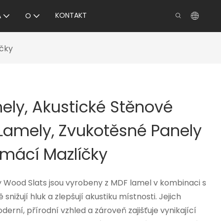
KONTAKT
A
O
íčky
ely, Akustické Stěnové
Lamely, Zvukotěsné Panely
Domácí Mazlíčky
 Wood Slats jsou vyrobeny z MDF lamel v kombinaci s
snižují hluk a zlepšují akustiku místnosti. Jejich
erní, přírodní vzhled a zároveň zajišťuje vynikající