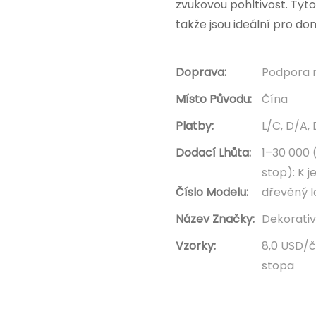
zvukovou pohltivost. Tyto
takže jsou ideální pro do
Doprava:
Podpora 
Místo Původu:
Čína
Platby:
L/C, D/A,
Dodací Lhůta:
1–30 000 
stop): K 
Číslo Modelu:
dřevěný 
Název Značky:
Dekorati
Vzorky:
8,0 USD/č
stopa