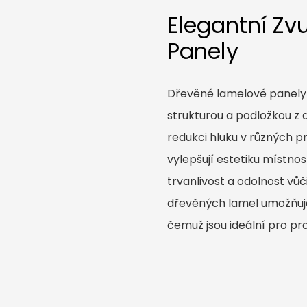
Elegantní Zv
Panely
Dřevěné lamelové panely 
strukturou a podložkou z d
redukci hluku v různých p
vylepšují estetiku místno
trvanlivost a odolnost vůč
dřevěných lamel umožňuje 
čemuž jsou ideální pro pro