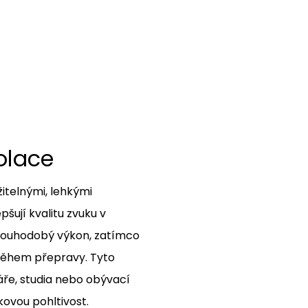
olace
itelnými, lehkými
pšují kvalitu zvuku v
 dlouhodobý výkon, zatímco
 během přepravy. Tyto
áře, studia nebo obývací
ukovou pohltivost.