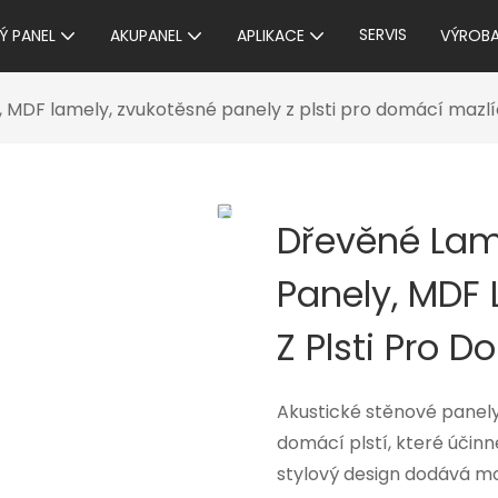
SERVIS
Ý PANEL
AKUPANEL
APLIKACE
VÝROB
, MDF lamely, zvukotěsné panely z plsti pro domácí mazl
Dřevěné Lam
Panely, MDF 
Z Plsti Pro 
Akustické stěnové panely
domácí plstí, které účinně 
stylový design dodává mod