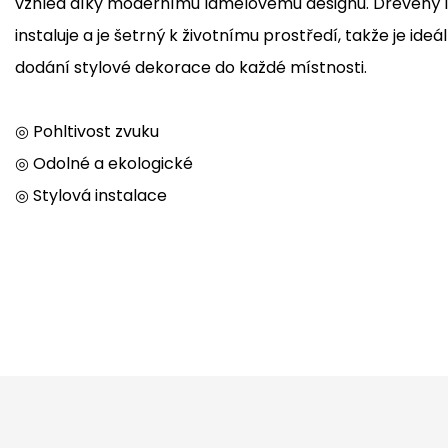
vzhled díky modernímu lamelovému designu. Dřevěný 
instaluje a je šetrný k životnímu prostředí, takže je ideá
dodání stylové dekorace do každé místnosti.
◎ Pohltivost zvuku
◎ Odolné a ekologické
◎ Stylová instalace