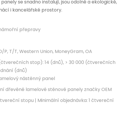
 panely se snadno instalují, jsou odolné a ekologické,
mácí i kancelářské prostory.
námořní přepravy
 D/P, T/T, Western Union, MoneyGram, OA
(čtverečních stop): 14 (dnů), > 30 000 (čtverečních
jednání (dnů)
lamelový nástěnný panel
vní dřevěné lamelové stěnové panely značky OEM
tvereční stopu | Minimální objednávka: 1 čtvereční