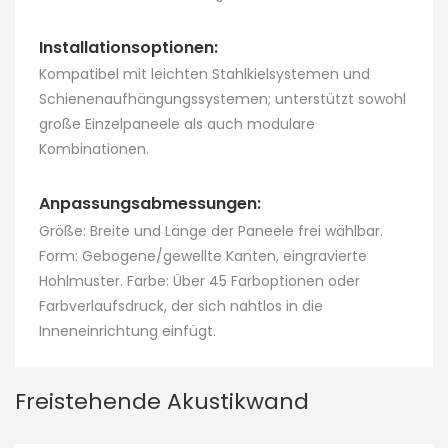
flexibel und eignet sich
sowohl für individuelle
Installationsoptionen:
Arbeitsbereiche als
Kompatibel mit leichten Stahlkielsystemen und
auch für persönliche
Schienenaufhängungssystemen; unterstützt sowohl
Ruhezonen – ideal für
große Einzelpaneele als auch modulare
Büros, Klassenzimmer,
Kombinationen.
Bibliotheken und vieles
mehr.
Anpassungsabmessungen:
Größe: Breite und Länge der Paneele frei wählbar.
Form: Gebogene/gewellte Kanten, eingravierte
Hohlmuster. Farbe: Über 45 Farboptionen oder
Farbverlaufsdruck, der sich nahtlos in die
Inneneinrichtung einfügt.
Freistehende Akustikwand