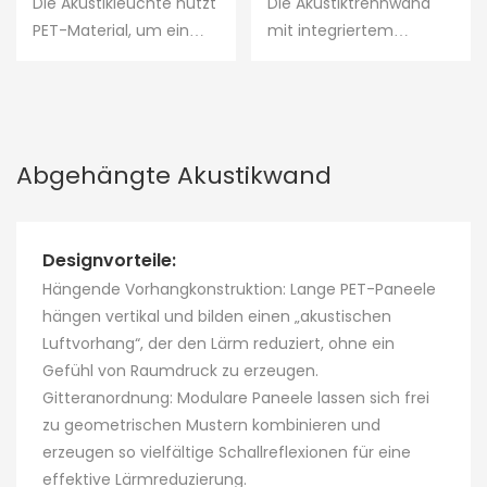
Lampenschirm Aus
PET-
Die Akustikleuchte nutzt
Die Akustiktrennwand
unterschiedlichste
PET-Filz, Innovative
Schallschutzwände
PET-Material, um ein
mit integriertem
Räume ein. Ideal für
Hängelampe Für Den
Und
unverwechselbares
Ruhebereich ist eine
Büros, Konferenzräume
Innenbereich,
Schlafschutzwände
Design zu präsentieren.
vielseitige Lösung zur
und ähnliche
Kronleuchter Für
– Direkt Vom
Sie vereint akustische
Schaffung privater,
Umgebungen, trennen
Zuhause
Hersteller
Funktionalität mit
ruhiger und
diese Wände effektiv
Beleuchtung und
konzentrierter
Abgehängte Akustikwand
Bereiche ab und
verfügt über integrierte
Arbeitsumgebungen in
verbessern gleichzeitig
LED-Lampen, die für
Gemeinschaftsräumen.
die Klangqualität. Die
sanftes Licht und
Hergestellt aus
Installation ist einfach
Designvorteile:
schallabsorbierende
hochdichtem PET-
und sicher.
Hängende Vorhangkonstruktion: Lange PET-Paneele
Effekte sorgen – für ein
Akustikfilz, vereint sie
hängen vertikal und bilden einen „akustischen
doppeltes
hervorragende
Luftvorhang“, der den Lärm reduziert, ohne ein
Komforterlebnis aus
Schallabsorption mit
Gefühl von Raumdruck zu erzeugen.
Licht und Klang.
einem eleganten und
Gitteranordnung: Modulare Paneele lassen sich frei
praktischen Design. Sie
zu geometrischen Mustern kombinieren und
ist einfach zu
erzeugen so vielfältige Schallreflexionen für eine
montieren, äußerst
effektive Lärmreduzierung.