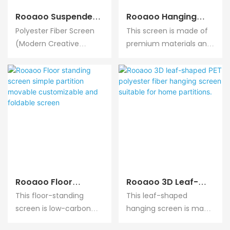
Rooaoo Suspended
Rooaoo Hanging
Geometric DIY
Room Partition
Polyester Fiber Screen
This screen is made of
Acoustic Screen
Home Decoration,
(Modern Creative
premium materials and
Absorb Noise Made
Made Of High-
Assembled Screen):
features a durable
From Recyclable
Density Polyester
This sound-absorbing
design. Constructed
And Environmentally
Fiber Suitable For
panel features a simple
from high-density
Friendly Materials
Living Rooms Offices
geometric design and
polyester fiber, it is
Suitable For Home
Etc
excellent sound
durable, wear-resistant,
Decoration
absorption
and has a luxurious feel.
performance,
It is ideal for home,
effectively improving
office, or studio use.
the indoor acoustic
environment. Suitable
Rooaoo Floor
Rooaoo 3D Leaf-
for various space styles,
Standing Screen
Shaped PET
This floor-standing
This leaf-shaped
it is easy to install,
Simple Partition
Polyester Fiber
screen is low-carbon
hanging screen is made
environmentally
Movable
Hanging Screen
and environmentally
of PET polyester fiber,
friendly, and durable,