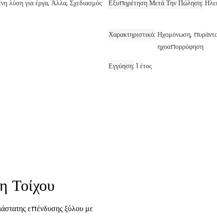
νη λύση για έργα, Άλλα, Σχεδιασμός
Εξυπηρέτηση Μετά Την Πώληση
Ηλε
Χαρακτηριστικό
Ηχομόνωση, πυράντοχ
ηχοαπορρόφηση
Εγγύηση
1 έτος
η Τοίχου
ιάστατης επένδυσης ξύλου με