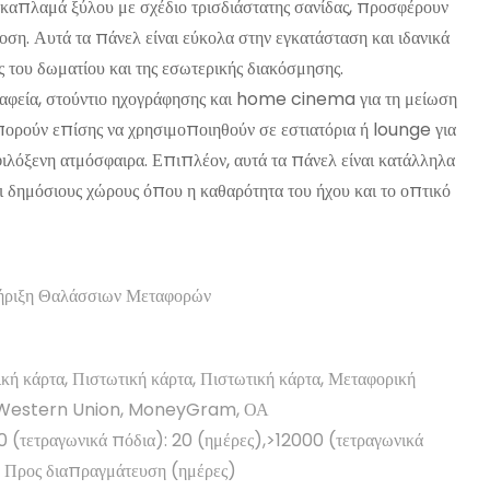
απλαμά ξύλου με σχέδιο τρισδιάστατης σανίδας, προσφέρουν
οση. Αυτά τα πάνελ είναι εύκολα στην εγκατάσταση και ιδανικά
ς του δωματίου και της εσωτερικής διακόσμησης.
γραφεία, στούντιο ηχογράφησης και home cinema για τη μείωση
πορούν επίσης να χρησιμοποιηθούν σε εστιατόρια ή lounge για
φιλόξενη ατμόσφαιρα. Επιπλέον, αυτά τα πάνελ είναι κατάλληλα
ι δημόσιους χώρους όπου η καθαρότητα του ήχου και το οπτικό
ριξη Θαλάσσιων Μεταφορών
κή κάρτα, Πιστωτική κάρτα, Πιστωτική κάρτα, Μεταφορική
 Western Union, MoneyGram, ΟΑ
0 (τετραγωνικά πόδια): 20 (ημέρες),>12000 (τετραγωνικά
: Προς διαπραγμάτευση (ημέρες)