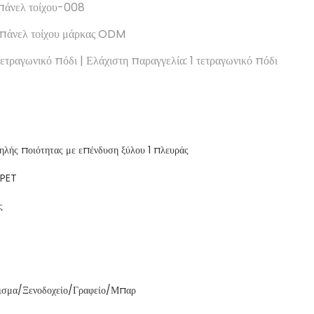
 πάνελ τοίχου-008
 πάνελ τοίχου μάρκας ODM
ετραγωνικό πόδι | Ελάχιστη παραγγελία: 1 τετραγωνικό πόδι
ηλής ποιότητας με επένδυση ξύλου 1 πλευράς
 PET
ς
έρισμα/Ξενοδοχείο/Γραφείο/Μπαρ