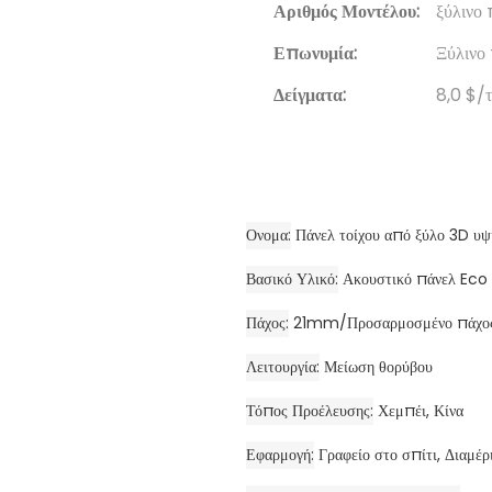
Αριθμός Μοντέλου:
ξύλινο
Επωνυμία:
Ξύλινο
Δείγματα:
8,0 $/τ
Ονομα
Πάνελ τοίχου από ξύλο 3D υψ
Βασικό Υλικό
Ακουστικό πάνελ Eco
Πάχος
21mm/Προσαρμοσμένο πάχο
Λειτουργία
Μείωση θορύβου
Τόπος Προέλευσης
Χεμπέι, Κίνα
Εφαρμογή
Γραφείο στο σπίτι, Διαμ