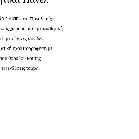
 Slat είναι πάνελ τοίχου
κούς χώρους τόσο με αισθητική
T με ξύλινες σανίδες
ματική ηχοαπορρόφηση με
του θορύβου και της
 επενδύσεις τοίχων.