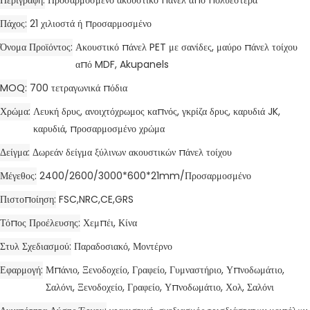
Πάχος
21 χιλιοστά ή προσαρμοσμένο
Όνομα Προϊόντος
Ακουστικό πάνελ PET με σανίδες, μαύρο πάνελ τοίχου
από MDF, Akupanels
MOQ
700 τετραγωνικά πόδια
Χρώμα
Λευκή δρυς, ανοιχτόχρωμος καπνός, γκρίζα δρυς, καρυδιά JK,
καρυδιά, προσαρμοσμένο χρώμα
Δείγμα
Δωρεάν δείγμα ξύλινων ακουστικών πάνελ τοίχου
Μέγεθος
2400/2600/3000*600*21mm/Προσαρμοσμένο
Πιστοποίηση
FSC,NRC,CE,GRS
Τόπος Προέλευσης
Χεμπέι, Κίνα
Στυλ Σχεδιασμού
Παραδοσιακό, Μοντέρνο
Εφαρμογή
Μπάνιο, Ξενοδοχείο, Γραφείο, Γυμναστήριο, Υπνοδωμάτιο,
Σαλόνι, Ξενοδοχείο, Γραφείο, Υπνοδωμάτιο, Χολ, Σαλόνι