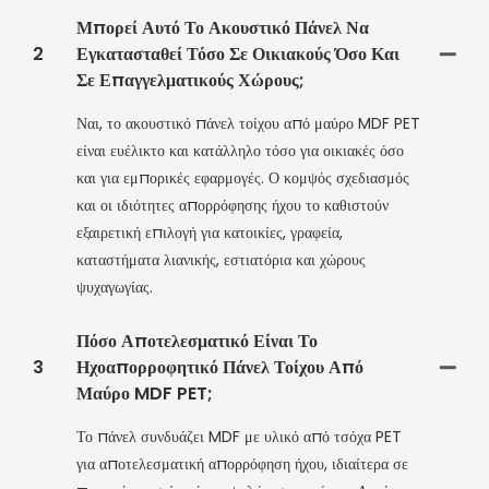
Μπορεί Αυτό Το Ακουστικό Πάνελ Να
2
Εγκατασταθεί Τόσο Σε Οικιακούς Όσο Και
Σε Επαγγελματικούς Χώρους;
Ναι, το ακουστικό πάνελ τοίχου από μαύρο MDF PET
είναι ευέλικτο και κατάλληλο τόσο για οικιακές όσο
και για εμπορικές εφαρμογές. Ο κομψός σχεδιασμός
και οι ιδιότητες απορρόφησης ήχου το καθιστούν
εξαιρετική επιλογή για κατοικίες, γραφεία,
καταστήματα λιανικής, εστιατόρια και χώρους
ψυχαγωγίας.
Πόσο Αποτελεσματικό Είναι Το
3
Ηχοαπορροφητικό Πάνελ Τοίχου Από
Μαύρο MDF PET;
Το πάνελ συνδυάζει MDF με υλικό από τσόχα PET
για αποτελεσματική απορρόφηση ήχου, ιδιαίτερα σε