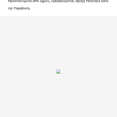
προστατευμένα από ζημιές, εξασφαλίζοντας άψογη ποιότητα κατά
την παράδοση.