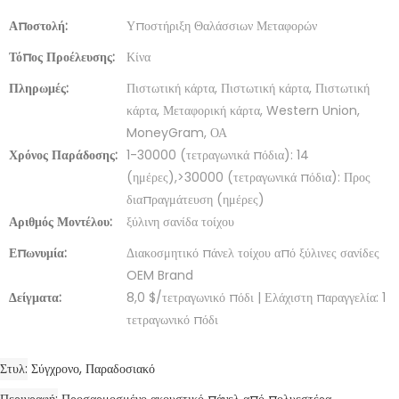
Αποστολή:
Υποστήριξη Θαλάσσιων Μεταφορών
Τόπος Προέλευσης:
Κίνα
Πληρωμές:
Πιστωτική κάρτα, Πιστωτική κάρτα, Πιστωτική
κάρτα, Μεταφορική κάρτα, Western Union,
MoneyGram, ΟΑ
Χρόνος Παράδοσης:
1-30000 (τετραγωνικά πόδια): 14
(ημέρες),>30000 (τετραγωνικά πόδια): Προς
διαπραγμάτευση (ημέρες)
Αριθμός Μοντέλου:
ξύλινη σανίδα τοίχου
Επωνυμία:
Διακοσμητικό πάνελ τοίχου από ξύλινες σανίδες
OEM Brand
Δείγματα:
8,0 $/τετραγωνικό πόδι | Ελάχιστη παραγγελία: 1
τετραγωνικό πόδι
Στυλ
Σύγχρονο, Παραδοσιακό
Περιγραφή
Προσαρμοσμένο ακουστικό πάνελ από πολυεστέρα