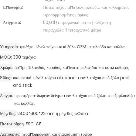
Επωνυμία:
Πάνελ τοίχου από ξύλο φλούδας και κολλήματος
προσαρμοσμένης μάρκας
Δείγματα:
50,0 $/τετραγωνικό μέτρο | Ελάχιστη
παραγγελία: 1 τετραγωνικό μέτρο
Υπηρεσία
φτιάξτε πάνελ τοίχου από ξύλο OEM με φλούδα και κόλλα
MOQ
300 τεμάχια
Χρώμα
άσπρη βελανιδιά, καρυδιά, καπνιστή βελανιδιά και ούτω καθεξής
Είδος:
ακουστικά πάνελ τοίχου akupanel πάνελ τοίχου από ξύλο peel
and stick
Δείγμα
προσφέρετε δωρεάν δείγμα πάνελ τοίχου από ξύλο που ξεφλουδίζει
και κολλάει
Μέγεθος
2400*600*22mm ή μέγεθος cOem
Πιστοποίηση
FSC, CE
Λειτουργία
ηχοαπορρόφηση και διακόσμηση τοίχου