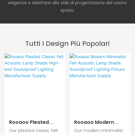
esigenze e adattarsi allo stile di progettazione del vostro
spazio.
Tutti I Design Più Popolari
Rooaoo Pleated
Rooaoo Modern
Classic Felt Acoustic
Minimalist Felt
Our pleated classic felt
Our modern minimalist