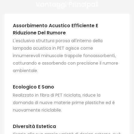
LED integrate che
acustico PET ad alta
Vantaggi Principali
offrono una luce
densità, combina un
soffusa ed effetti
eccellente
fonoassorbenti di
assorbimento acustico
Assorbimento Acustico Efficiente E
riduzione del rumore,
con un design elegante
Riduzione Del Rumore
creando una duplice
e pratico. Facile da
L'esclusiva struttura porosa all'interno della
esperienza di comfort:
installare e altamente
lampada acustica in PET agisce come
luce e suono.
flessibile, può essere
innumerevoli minuscole trappole fonoassorbenti,
utilizzata per creare
catturando e assorbendo con precisione il rumore
zone di lavoro individuali
ambientale.
o aree di riposo
personali, rendendola
Ecologico E Sano
adatta a uffici, aule,
Realizzato in fibra di PET riciclata, riduce la
biblioteche e altro
domanda di nuove materie prime plastiche ed è
ancora.
nuovamente riciclabile.
Diversità Estetica