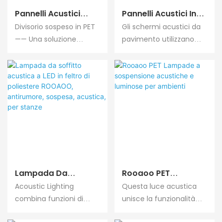
alta densità per un uso
Pannelli Acustici
Pannelli Acustici In
duraturo negli spazi
Sospesi In Feltro PET
PET Dal Design
Divisorio sospeso in PET
Gli schermi acustici da
interni.
ROOAOO Pannelli
Moderno Rooaoo
—— Una soluzione
pavimento utilizzano
Acustici In Poliestere
Divisori Acustici
divisoria moderna,
materiale PET ad alta
Pannelli Acustici Da
Insonorizzati
ecologica e leggera che
densità per offrire un
Soffitto Con
unisce l'aspetto
assorbimento acustico
Incisione Schermo
estetico alla riduzione
eccezionale, riducendo
del rumore,
rumore ed echi e
all'assorbimento
ottimizzando l'acustica
acustico e alla
interna. Personalizzabili
flessibilità nella
in dimensioni, colori e
suddivisione in zone.
motivi, si integrano
perfettamente in diversi
Lampada Da
Rooaoo PET
spazi. Ideali per uffici,
Soffitto Acustica A
Lampade A
Acoustic Lighting
Questa luce acustica
sale conferenze e
LED In Feltro Di
Sospensione
combina funzioni di
unisce la funzionalità
ambienti simili, questi
Poliestere ROOAOO,
Acustiche E
illuminazione e
acustica
schermi suddividono
Antirumore,
Luminose Per