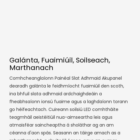
Galánta, Fuaimiúil, Soilseach,
Marthanach
Comhcheanglaíonn Painéal Slat Adhmaid Akupanel
dearadh galánta le feidhmíocht fuaimiúil den scoth,
ina bhfuil slata adhmaid ardchaighdeáin a
fheabhsaíonn ionsú fuaime agus a laghdaíonn torann
go héifeachtach. Cuireann soilsiú LED comhtháite
teagmháil aeistéitiúil nua-aimseartha leis agus
atmaisféar saincheaptha á sholáthar ag an am
céanna d'aon spás. Seasann an táirge amach as a