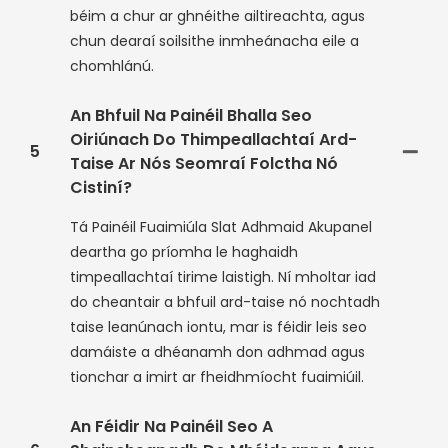
béim a chur ar ghnéithe ailtireachta, agus
chun dearaí soilsithe inmheánacha eile a
chomhlánú.
An Bhfuil Na Painéil Bhalla Seo
Oiriúnach Do Thimpeallachtaí Ard-
5
Taise Ar Nós Seomraí Folctha Nó
Cistiní?
Tá Painéil Fuaimiúla Slat Adhmaid Akupanel
deartha go príomha le haghaidh
timpeallachtaí tirime laistigh. Ní mholtar iad
do cheantair a bhfuil ard-taise nó nochtadh
taise leanúnach iontu, mar is féidir leis seo
damáiste a dhéanamh don adhmad agus
tionchar a imirt ar fheidhmíocht fuaimiúil.
An Féidir Na Painéil Seo A