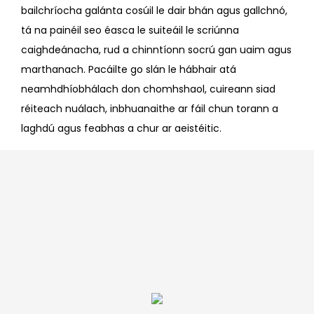
bailchríocha galánta cosúil le dair bhán agus gallchnó,
tá na painéil seo éasca le suiteáil le scriúnna
caighdeánacha, rud a chinntíonn socrú gan uaim agus
marthanach. Pacáilte go slán le hábhair atá
neamhdhíobhálach don chomhshaol, cuireann siad
réiteach nuálach, inbhuanaithe ar fáil chun torann a
laghdú agus feabhas a chur ar aeistéitic.