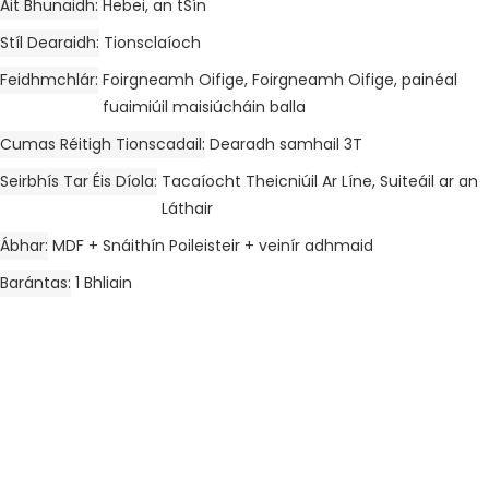
Áit Bhunaidh
Hebei, an tSín
Stíl Dearaidh
Tionsclaíoch
Feidhmchlár
Foirgneamh Oifige, Foirgneamh Oifige, painéal
fuaimiúil maisiúcháin balla
Cumas Réitigh Tionscadail
Dearadh samhail 3T
Seirbhís Tar Éis Díola
Tacaíocht Theicniúil Ar Líne, Suiteáil ar an
Láthair
Ábhar
MDF + Snáithín Poileisteir + veinír adhmaid
Barántas
1 Bhliain