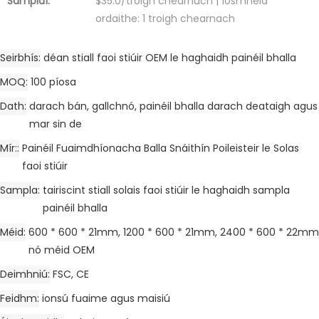
Samplaí:
$35.0/troigh chearnach | Íosmhéid
ordaithe: 1 troigh chearnach
Seirbhís
déan stiall faoi stiúir OEM le haghaidh painéil bhalla
MOQ
100 píosa
Dath
darach bán, gallchnó, painéil bhalla darach deataigh agus
mar sin de
Mír:
Painéil Fuaimdhíonacha Balla Snáithín Poileisteir le Solas
faoi stiúir
Sampla
tairiscint stiall solais faoi stiúir le haghaidh sampla
painéil bhalla
Méid
600 * 600 * 21mm, 1200 * 600 * 21mm, 2400 * 600 * 22mm
nó méid OEM
Deimhniú
FSC, CE
Feidhm
ionsú fuaime agus maisiú