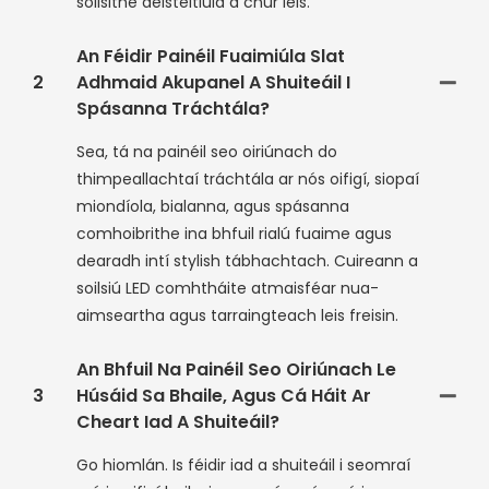
soilsithe aeistéitiúla a chur leis.
An Féidir Painéil Fuaimiúla Slat
2
Adhmaid Akupanel A Shuiteáil I
Spásanna Tráchtála?
Sea, tá na painéil seo oiriúnach do
thimpeallachtaí tráchtála ar nós oifigí, siopaí
miondíola, bialanna, agus spásanna
comhoibrithe ina bhfuil rialú fuaime agus
dearadh intí stylish tábhachtach. Cuireann a
soilsiú LED comhtháite atmaisféar nua-
aimseartha agus tarraingteach leis freisin.
An Bhfuil Na Painéil Seo Oiriúnach Le
3
Húsáid Sa Bhaile, Agus Cá Háit Ar
Cheart Iad A Shuiteáil?
Go hiomlán. Is féidir iad a shuiteáil i seomraí