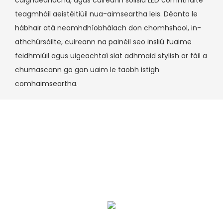
caighdeánacha, agus cuireann soilsiú LED comhtháite
teagmháil aeistéitiúil nua-aimseartha leis. Déanta le
hábhair atá neamhdhíobhálach don chomhshaol, in-
athchúrsáilte, cuireann na painéil seo insliú fuaime
feidhmiúil agus uigeachtaí slat adhmaid stylish ar fáil a
chumascann go gan uaim le taobh istigh
comhaimseartha.