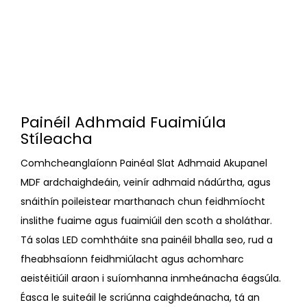
Painéil Adhmaid Fuaimiúla
Stíleacha
Comhcheanglaíonn Painéal Slat Adhmaid Akupanel
MDF ardchaighdeáin, veinír adhmaid nádúrtha, agus
snáithín poileistear marthanach chun feidhmíocht
inslithe fuaime agus fuaimiúil den scoth a sholáthar.
Tá solas LED comhtháite sna painéil bhalla seo, rud a
fheabhsaíonn feidhmiúlacht agus achomharc
aeistéitiúil araon i suíomhanna inmheánacha éagsúla.
Éasca le suiteáil le scriúnna caighdeánacha, tá an