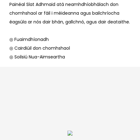
Painéal Slat Adhmaid atá neamhdhíobhálach don
chomhshaol ar fáil i méideanna agus bailchríocha
éagsúla ar nós dair bhán, gallchnó, agus dair deataithe.
◎ Fuaimdhíonadh
◎ Cairdiúil don chomhshaol
◎ Soilsiú Nua-Aimseartha