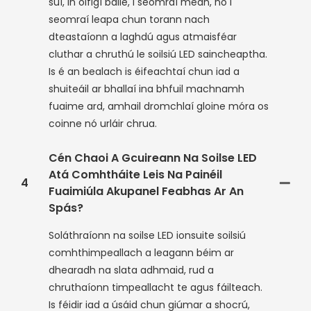
suí, in oifigí baile, i seomraí meán, nó i
seomraí leapa chun torann nach
dteastaíonn a laghdú agus atmaisféar
cluthar a chruthú le soilsiú LED saincheaptha.
Is é an bealach is éifeachtaí chun iad a
shuiteáil ar bhallaí ina bhfuil machnamh
fuaime ard, amhail dromchlaí gloine móra os
coinne nó urláir chrua.
Cén Chaoi A Gcuireann Na Soilse LED
Atá Comhtháite Leis Na Painéil
4
Fuaimiúla Akupanel Feabhas Ar An
Spás?
Soláthraíonn na soilse LED ionsuite soilsiú
comhthimpeallach a leagann béim ar
dhearadh na slata adhmaid, rud a
chruthaíonn timpeallacht te agus fáilteach.
Is féidir iad a úsáid chun giúmar a shocrú,