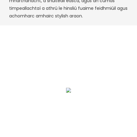
mharthanacht, a shuiteáil éasca, agus an cumas
timpeallachtaí a athrú le hinsliú fuaime feidhmiúil agus
achomharc amhairc stylish araon.