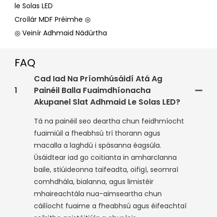
le Solas LED
Croílár MDF Préimhe ◎
◎ Veinír Adhmaid Nádúrtha
FAQ
Cad Iad Na Príomhúsáidí Atá Ag
1
Painéil Balla Fuaimdhíonacha
Akupanel Slat Adhmaid Le Solas LED?
Tá na painéil seo deartha chun feidhmíocht
fuaimiúil a fheabhsú trí thorann agus
macalla a laghdú i spásanna éagsúla.
Úsáidtear iad go coitianta in amharclanna
baile, stiúideonna taifeadta, oifigí, seomraí
comhdhála, bialanna, agus limistéir
mhaireachtála nua-aimseartha chun
cáilíocht fuaime a fheabhsú agus éifeachtaí