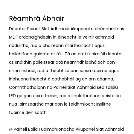
Réamhrá Ábhair
Déantar Painéil Slat Adhmaid Akupanel a dhéanamh as
MDF ardchaighdeáin in éineacht le veinír adhmaid
nádúrtha, rud a chuireann marthanacht agus
bailchríoch galánta ar fáil. Tá an croí fuaimiúil déanta
as snáithín poileistear atá neamhdhíobhálach don
chomhshaol, rud a fheabhsaíonn ionsú fuaime agus
inbhuanaitheacht á cothabháil ag an am céanna.
Comhtháthaíonn na Painéil Slat Adhmaid seo soilsiú
LED go gan uaim freisin, rud a sholáthraíonn aeistéitic
nua-aimseartha mar aon le feidhmíocht inslithe
fuaime den scoth.
◎ Painéil Balla Fuaimdhíonacha Akupanel Slat Adhmaid