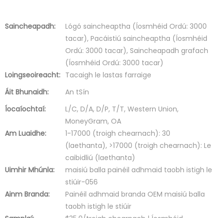
Saincheapadh:
Lógó saincheaptha (Íosmhéid Ordú: 3000
tacar), Pacáistiú saincheaptha (Íosmhéid
Ordú: 3000 tacar), Saincheapadh grafach
(Íosmhéid Ordú: 3000 tacar)
Loingseoireacht:
Tacaigh le lastas farraige
Áit Bhunaidh:
An tSín
Íocaíochtaí:
L/C, D/A, D/P, T/T, Western Union,
MoneyGram, OA
Am Luaidhe:
1-17000 (troigh chearnach): 30
(laethanta), >17000 (troigh chearnach): Le
caibidliú (laethanta)
Uimhir Mhúnla:
maisiú balla painéil adhmaid taobh istigh le
stiúir-056
Ainm Branda:
Painéil adhmaid branda OEM maisiú balla
taobh istigh le stiúir