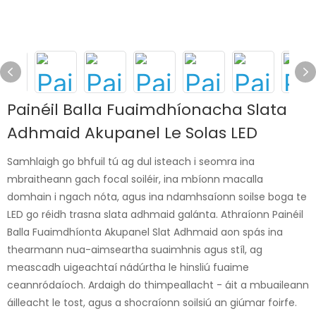
Painéil Balla Fuaimdhíonacha Slata
Adhmaid Akupanel Le Solas LED
Samhlaigh go bhfuil tú ag dul isteach i seomra ina
mbraitheann gach focal soiléir, ina mbíonn macalla
domhain i ngach nóta, agus ina ndamhsaíonn soilse boga te
LED go réidh trasna slata adhmaid galánta. Athraíonn Painéil
Balla Fuaimdhíonta Akupanel Slat Adhmaid aon spás ina
thearmann nua-aimseartha suaimhnis agus stíl, ag
meascadh uigeachtaí nádúrtha le hinsliú fuaime
ceannródaíoch. Ardaigh do thimpeallacht - áit a mbuaileann
áilleacht le tost, agus a shocraíonn soilsiú an giúmar foirfe.