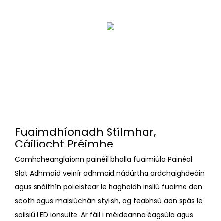
Fuaimdhíonadh Stílmhar,
Cáilíocht Préimhe
Comhcheanglaíonn painéil bhalla fuaimiúla Painéal
Slat Adhmaid veinír adhmaid nádúrtha ardchaighdeáin
agus snáithín poileistear le haghaidh insliú fuaime den
scoth agus maisiúchán stylish, ag feabhsú aon spás le
soilsiú LED ionsuite. Ar fáil i méideanna éagsúla agus