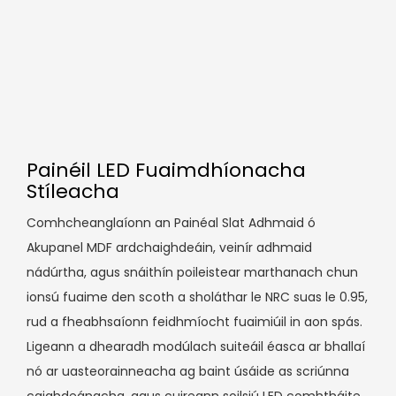
Painéil LED Fuaimdhíonacha
Stíleacha
Comhcheanglaíonn an Painéal Slat Adhmaid ó
Akupanel MDF ardchaighdeáin, veinír adhmaid
nádúrtha, agus snáithín poileistear marthanach chun
ionsú fuaime den scoth a sholáthar le NRC suas le 0.95,
rud a fheabhsaíonn feidhmíocht fuaimiúil in aon spás.
Ligeann a dhearadh modúlach suiteáil éasca ar bhallaí
nó ar uasteorainneacha ag baint úsáide as scriúnna