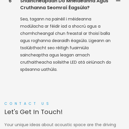
6
Shaincheapadh Do Mhéideanna Agus
Cruthanna Seomraí Éagsúla?
Sea, tagann na painéil i méideanna
modúlacha ar féidir iad a shocrú agus a
chomhcheangal chun freastal ar thoisí balla
agus roghanna dearaidh éagsúla. Ligeann an
tsolúbthacht seo réitigh fuaimiúla
saincheaptha agus leagan amach
cruthaitheacha soilsithe LED atá oiriúnach do
spásanna uathúla.
CONTACT US
Let's Get In Touch!
Your unique ideas about acoustic space are the driving