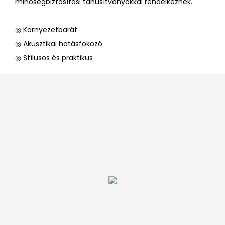
minőségbiztosítási tanúsítványokkal rendelkeznek.
◎ Környezetbarát
◎ Akusztikai hatásfokozó
◎ Stílusos és praktikus