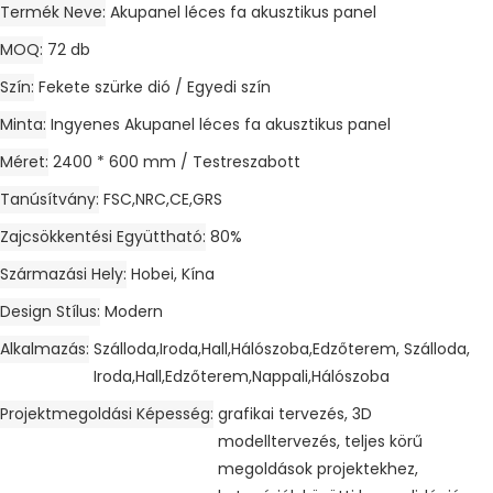
Termék Neve
Akupanel léces fa akusztikus panel
MOQ
72 db
Szín
Fekete szürke dió / Egyedi szín
Minta
Ingyenes Akupanel léces fa akusztikus panel
Méret
2400 * 600 mm / Testreszabott
Tanúsítvány
FSC,NRC,CE,GRS
Zajcsökkentési Együttható
80%
Származási Hely
Hobei, Kína
Design Stílus
Modern
Alkalmazás
Szálloda,Iroda,Hall,Hálószoba,Edzőterem, Szálloda,
Iroda,Hall,Edzőterem,Nappali,Hálószoba
Projektmegoldási Képesség
grafikai tervezés, 3D
modelltervezés, teljes körű
megoldások projektekhez,