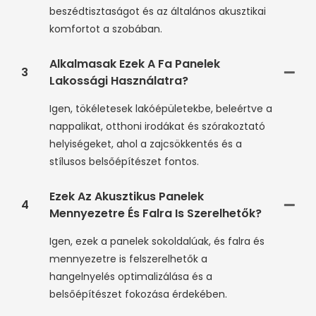
beszédtisztaságot és az általános akusztikai
komfortot a szobában.
Alkalmasak Ezek A Fa Panelek
3
Lakossági Használatra?
Igen, tökéletesek lakóépületekbe, beleértve a
nappalikat, otthoni irodákat és szórakoztató
helyiségeket, ahol a zajcsökkentés és a
stílusos belsőépítészet fontos.
Ezek Az Akusztikus Panelek
4
Mennyezetre És Falra Is Szerelhetők?
Igen, ezek a panelek sokoldalúak, és falra és
mennyezetre is felszerelhetők a
hangelnyelés optimalizálása és a
belsőépítészet fokozása érdekében.