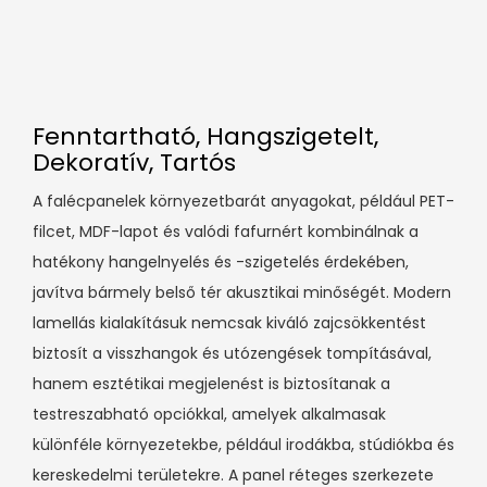
Fenntartható, Hangszigetelt,
Dekoratív, Tartós
A falécpanelek környezetbarát anyagokat, például PET-
filcet, MDF-lapot és valódi fafurnért kombinálnak a
hatékony hangelnyelés és -szigetelés érdekében,
javítva bármely belső tér akusztikai minőségét. Modern
lamellás kialakításuk nemcsak kiváló zajcsökkentést
biztosít a visszhangok és utózengések tompításával,
hanem esztétikai megjelenést is biztosítanak a
testreszabható opciókkal, amelyek alkalmasak
különféle környezetekbe, például irodákba, stúdiókba és
kereskedelmi területekre. A panel réteges szerkezete