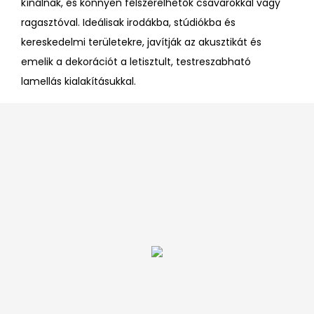
kínálnak, és könnyen felszerelhetők csavarokkal vagy
ragasztóval. Ideálisak irodákba, stúdiókba és
kereskedelmi területekre, javítják az akusztikát és
emelik a dekorációt a letisztult, testreszabható
lamellás kialakításukkal.