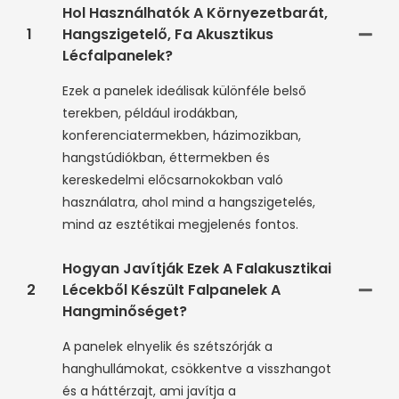
Hol Használhatók A Környezetbarát,
1
Hangszigetelő, Fa Akusztikus
Lécfalpanelek?
Ezek a panelek ideálisak különféle belső
terekben, például irodákban,
konferenciatermekben, házimozikban,
hangstúdiókban, éttermekben és
kereskedelmi előcsarnokokban való
használatra, ahol mind a hangszigetelés,
mind az esztétikai megjelenés fontos.
Hogyan Javítják Ezek A Falakusztikai
2
Lécekből Készült Falpanelek A
Hangminőséget?
A panelek elnyelik és szétszórják a
hanghullámokat, csökkentve a visszhangot
és a háttérzajt, ami javítja a