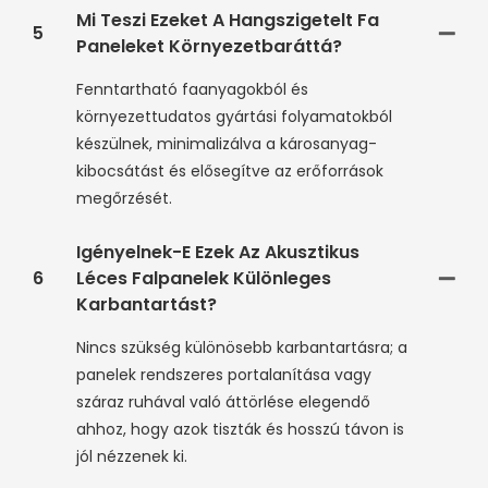
Mi Teszi Ezeket A Hangszigetelt Fa
5
Paneleket Környezetbaráttá?
Fenntartható faanyagokból és
környezettudatos gyártási folyamatokból
készülnek, minimalizálva a károsanyag-
kibocsátást és elősegítve az erőforrások
megőrzését.
Igényelnek-E Ezek Az Akusztikus
6
Léces Falpanelek Különleges
Karbantartást?
Nincs szükség különösebb karbantartásra; a
panelek rendszeres portalanítása vagy
száraz ruhával való áttörlése elegendő
ahhoz, hogy azok tiszták és hosszú távon is
jól nézzenek ki.