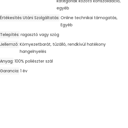
kategóriák közötti konszolidáció,
egyéb
Értékesítés Utáni Szolgáltatás
Online technikai támogatás,
Egyéb
Telepítés
ragasztó vagy szög
Jellemző
Környezetbarát, tűzálló, rendkívül hatékony
hangelnyelés
Anyag
100% poliészter szál
Garancia
1 év