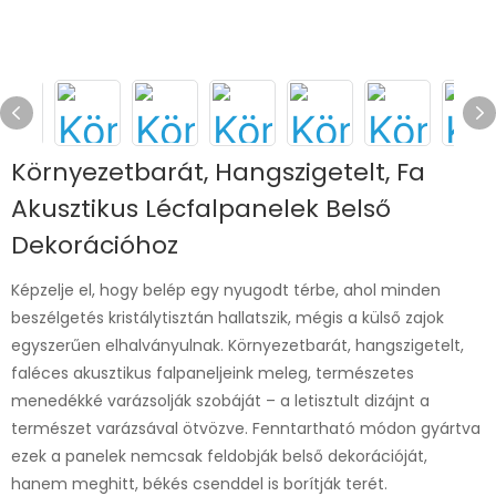
Környezetbarát, Hangszigetelt, Fa
Akusztikus Lécfalpanelek Belső
Dekorációhoz
Képzelje el, hogy belép egy nyugodt térbe, ahol minden
beszélgetés kristálytisztán hallatszik, mégis a külső zajok
egyszerűen elhalványulnak. Környezetbarát, hangszigetelt,
faléces akusztikus falpaneljeink meleg, természetes
menedékké varázsolják szobáját – a letisztult dizájnt a
természet varázsával ötvözve. Fenntartható módon gyártva
ezek a panelek nemcsak feldobják belső dekorációját,
hanem meghitt, békés csenddel is borítják terét.