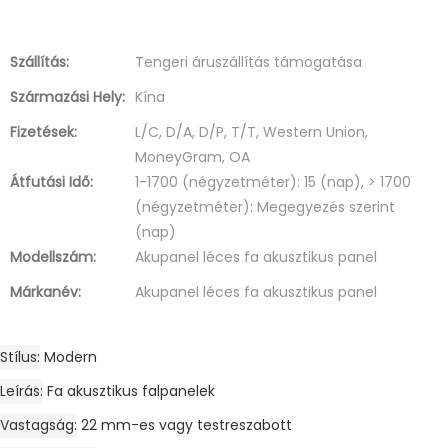
Szállítás:
Tengeri áruszállítás támogatása
Származási Hely:
Kína
Fizetések:
L/C, D/A, D/P, T/T, Western Union,
MoneyGram, OA
Átfutási Idő:
1-1700 (négyzetméter): 15 (nap), > 1700
(négyzetméter): Megegyezés szerint
(nap)
Modellszám:
Akupanel léces fa akusztikus panel
Márkanév:
Akupanel léces fa akusztikus panel
Stílus
Modern
Leírás
Fa akusztikus falpanelek
Vastagság
22 mm-es vagy testreszabott