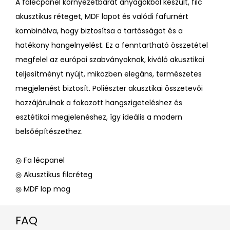
A falécpanel környezetbarát anyagokból készült, filc
akusztikus réteget, MDF lapot és valódi fafurnért
kombinálva, hogy biztosítsa a tartósságot és a
hatékony hangelnyelést. Ez a fenntartható összetétel
megfelel az európai szabványoknak, kiváló akusztikai
teljesítményt nyújt, miközben elegáns, természetes
megjelenést biztosít. Poliészter akusztikai összetevői
hozzájárulnak a fokozott hangszigeteléshez és
esztétikai megjelenéshez, így ideális a modern
belsőépítészethez.
◎ Fa lécpanel
◎ Akusztikus filcréteg
◎ MDF lap mag
FAQ