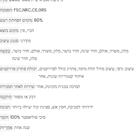
FSC,NRC,CE,GRS
הסמכה
80%
מקדם הפחתת רעש
הביי, סין
מקום מוצא
מוֹדֶרנִי
סגנון עיצוב
מלון, משרד, אולם, חדר שינה, חדר כושר, מלון, משרד, אולם, חדר כושר,
בַּקָשָׁה
סלון, חדר שינה
עיצוב גרפי, עיצוב מודל תלת מימד, פתרון כולל לפרויקטים,
יכולת פתרון פרויקטים
איחוד קטגוריות שונות, אחר
תמיכה טכנית מקוונת, אחר
שירות לאחר המכירה
דבק או מסמר
הַתקָנָה
ידידותי לסביבה, חסין אש, ספיגת קול יעילה ביותר
תכונה
100% סיבי פוליאסטר
חוֹמֶר
שנה אחת
אַחֲרָיוּת