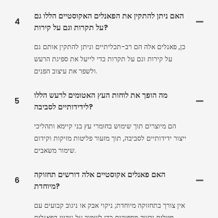
האם ניתן להתקין את הפאנלים האקוסטיים הללו גם
4
על תקרות וגם על קירות?
כן, פאנלים אלה הם רב-תכליתיים וניתן להתקין אותם גם
על קירות וגם על תקרות כדי לייעל את ספיגת הרעש
ולשפר את עיצוב הפנים.
מה הופך את לוחות העץ האטומים לרעש הללו
5
לידידותיים לסביבה?
הם מיוצרים תוך שימוש בחומרי עץ בני קיימא ותהליכי
ייצור ידידותיים לסביבה, תוך מזעור פליטות מזיקות וקידום
שימור משאבים.
האם פאנלים אקוסטיים אלה דורשים תחזוקה
6
מיוחדת?
אין צורך בתחזוקה מיוחדת; ניקוי אבק או ניגוב קבועים עם
מטלית יבשה מספיקים כדי לשמור על ניקיון הפאנלים