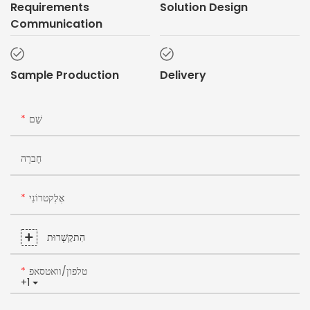
Requirements
Solution Design
Communication
Sample Production
Delivery
שֵׁם
חֶברָה
אֶלֶקטרוֹנִי
הִתקַשְׁרוּת
טלפון/וואטסאפ
+1