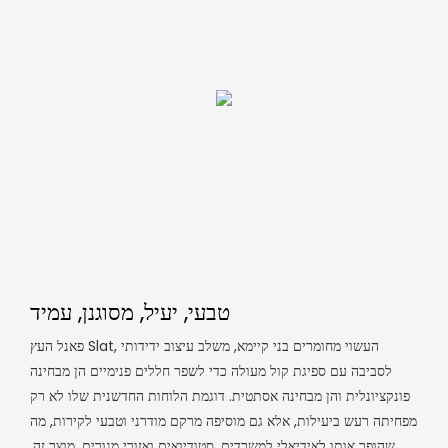
טבעי, יעיל, מסוגנן, עמיד
פאנל העץ Slat, העשוי מחומרים בני קיימא, משלב עיצוב ידידותי
לסביבה עם ספיגת קול מעולה כדי לשפר חללים פנימיים הן מבחינה
פונקציונלית והן מבחינה אסתטית. דוגמת הלוחות החדשנית שלו לא רק
מפחיתה רעש ביעילות, אלא גם מוסיפה מרקם מודרני וטבעי לקירות, מה
שהופך אותו לאידיאלי למשרדים, סטודיואים ואזורי מגורים. מוצר זה,