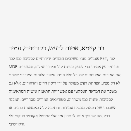
בר קיימא, אטום לרעש, דקורטיבי, עמיד
פאנלים מעץ משלבים חומרים ידידותיים לסביבה כמו לבד PET, לוח
MDF ופורניר עץ אמיתי כדי לספק ספיגת קול ובידוד יעילים, ומשפרים
את האיכות האקוסטית של כל חלל פנים. עיצוב הלוחות המודרני שלהם
לא רק מציע הפחתת רעש מעולה על ידי ריסון הדים והדהודים, אלא גם
משפר את המראה האסתטי עם אפשרויות התאמה אישית המתאימות
לסביבות שונות כמו משרדים, סטודיואים ואזורים מסחריים. המבנה
השכבתי של הפאנל מבטיח עמידות והתקנה קלה באמצעות ברגים או
דבק, מה שהופך אותו לפתרון אידיאלי לטיפול אקוסטי פונקציונלי
ודקורטיבי.