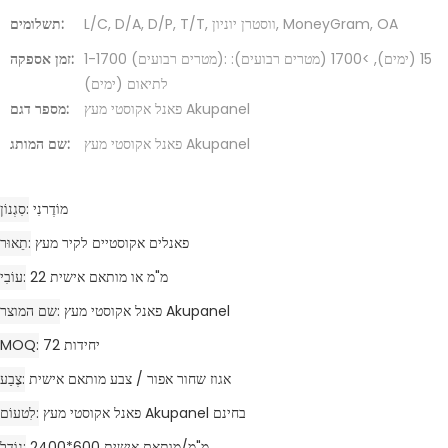
L/C, D/A, D/P, T/T, ווסטרן יוניון, MoneyGram, OA
תשלומים:
1-1700 (מטרים רבועים): 15 (ימים), >1700 (מטרים רבועים):
זמן אספקה:
לתיאום (ימים)
פאנל אקוסטי מעץ Akupanel
מספר דגם:
פאנל אקוסטי מעץ Akupanel
שם המותג:
מוֹדֶרנִי
סִגְנוֹן
פאנלים אקוסטיים לקיר מעץ
תֵאוּר
22 מ"מ או מותאם אישית
עוֹבִי
פאנל אקוסטי מעץ Akupanel
שם המוצר
72 יחידות
MOQ
אגוז שחור אפור / צבע מותאם אישית
צֶבַע
פאנל אקוסטי מעץ Akupanel בחינם
לִטעוֹם
2400*600 מ"מ/מותאם אישית
גוֹדֶל