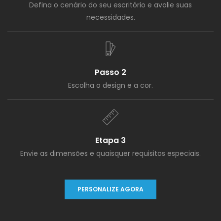
áreas com eficácia, ao
Defina o cenário do seu escritório e avalie suas
mesmo tempo que
necessidades.
melhoram a qualidade
do som, apresentando
uma instalação
simples e segura.
Passo 2
Escolha o design e a cor.
Etapa 3
Envie as dimensões e quaisquer requisitos especiais.
PERSONALIZE AGORA