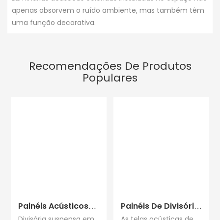
apenas absorvem o ruído ambiente, mas também têm
uma função decorativa.
Recomendações De Produtos
Populares
Painéis Acústicos
Painéis De Divisória
Suspensos
Acústica À Prova
Divisória suspensa em
As telas acústicas de