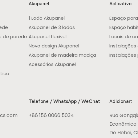
Akupanel
Aplicativo
1 Lado Akupanel
Espaço para 
rede
Akupanel de 3 lados
Espaço habit
o de parede
Akupanel flexível
Locais de e
Novo design Akupanel
Instalações
Akupanel de madeira maciça
Instalações 
Acessórios Akupanel
tica
Telefone / WhatsApp / WeChat:
Adicionar:
ics.com
+86 156 0066 5034
Rua Gongqi
Econômico D
De Hebei, C