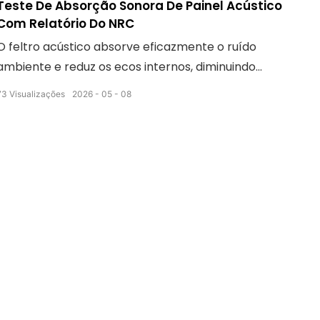
Teste De Absorção Sonora De Painel Acústico
Com Relatório Do NRC
O feltro acústico absorve eficazmente o ruído
ambiente e reduz os ecos internos, diminuindo
significativamente o nível de ruído no espaço. Isso
73
Visualizações
2026
05
08
torna escritórios, salas de jantar e salas de estar
mais silenciosos e confortáveis.