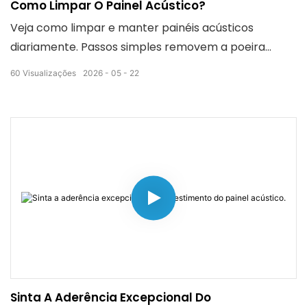
Como Limpar O Painel Acústico?
Veja como limpar e manter painéis acústicos
diariamente. Passos simples removem a poeira
completamente. Os cuidados adequados preservam
60
Visualizações
2026
05
22
a beleza dos painéis e garantem um desempenho
estável de absorção sonora, prolongando sua vida
útil.
Sinta A Aderência Excepcional Do