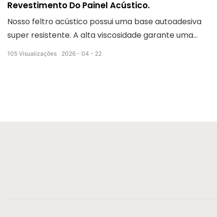
Revestimento Do Painel Acústico.
Nosso feltro acústico possui uma base autoadesiva
super resistente. A alta viscosidade garante uma
fixação firme nas paredes, sem deformar ou
105
Visualizações
2026
04
22
descolar. Sem necessidade de furar ou usar cola
extra, a instalação é fácil e a estabilidade é
duradoura.