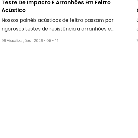
Teste De Impacto E Arranhões Em Feltro
Acústico
Nossos painéis acústicos de feltro passam por
rigorosos testes de resistência a arranhões e
impactos. A superfície resiste a arranhões diários,
96
Visualizações
2026
05
11
fricção e batidas acidentais sem deixar marcas ou
deformações visíveis. Resistente e durável, mantém
uma aparência plana e impecável para uso
prolongado em espaços comerciais e residenciais.