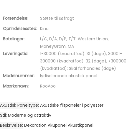
Forsendelse:
Støtte til søfragt
Oprindelsessted:
Kina
Betalinger:
L/C, D/A, D/P, T/T, Western Union,
MoneyGram, OA
Leveringstid:
1-30000 (kvadratfod): 31 (dage), 30001-
300000 (kvadratfod): 32 (dage), >300000
(kvadratfod): Skal forhandles (dage)
Modelnummer:
lydisolerende akustisk panel
Mærkenavn:
RooAoo
Akustisk Paneltype
Akustiske filtpaneler i polyester
Stil
Moderne og attraktiv
Beskrivelse
Dekoration Akupanel Akustikpanel