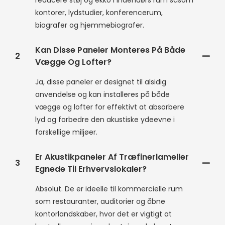
reducere støj og ekko i indendørs rum såsom
kontorer, lydstudier, konferencerum,
biografer og hjemmebiografer.
Kan Disse Paneler Monteres På Både
2
Vægge Og Lofter?
Ja, disse paneler er designet til alsidig
anvendelse og kan installeres på både
vægge og lofter for effektivt at absorbere
lyd og forbedre den akustiske ydeevne i
forskellige miljøer.
Er Akustikpaneler Af Træfinerlameller
3
Egnede Til Erhvervslokaler?
Absolut. De er ideelle til kommercielle rum
som restauranter, auditorier og åbne
kontorlandskaber, hvor det er vigtigt at