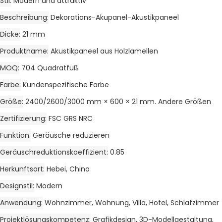
Stil
Modern und attraktiv
Beschreibung
Dekorations-Akupanel-Akustikpaneel
Dicke
21 mm
Produktname
Akustikpaneel aus Holzlamellen
MOQ
704 Quadratfuß
Farbe
Kundenspezifische Farbe
Größe
2400/2600/3000 mm × 600 × 21 mm. Andere Größen
Zertifizierung
FSC GRS NRC
Funktion
Geräusche reduzieren
Geräuschreduktionskoeffizient
0.85
Herkunftsort
Hebei, China
Designstil
Modern
Anwendung
Wohnzimmer, Wohnung, Villa, Hotel, Schlafzimmer
Projektlösungskompetenz
Grafikdesign, 3D-Modellgestaltung,