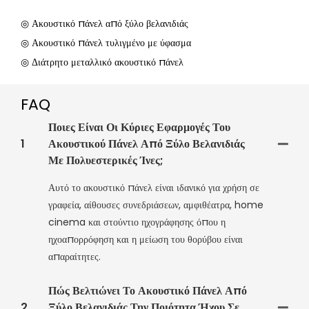
◎ Ακουστικό πάνελ από ξύλο βελανιδιάς
◎ Ακουστικό πάνελ τυλιγμένο με ύφασμα
◎ Διάτρητο μεταλλικό ακουστικό πάνελ
FAQ
Ποιες Είναι Οι Κύριες Εφαρμογές Του
1
Ακουστικού Πάνελ Από Ξύλο Βελανιδιάς
Με Πολυεστερικές Ίνες;
Αυτό το ακουστικό πάνελ είναι ιδανικό για χρήση σε
γραφεία, αίθουσες συνεδριάσεων, αμφιθέατρα, home
cinema και στούντιο ηχογράφησης όπου η
ηχοαπορρόφηση και η μείωση του θορύβου είναι
απαραίτητες.
Πώς Βελτιώνει Το Ακουστικό Πάνελ Από
2
Ξύλο Βελανιδιάς Την Ποιότητα Ήχου Σε