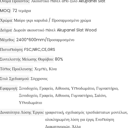
Όνομα Προϊόντος
Ακουστικό πάνελ από ξύλο Akupanel Slat
MOQ
72 τεμάχια
Χρώμα
Μαύρο γκρι καρυδιά / Προσαρμοσμένο χρώμα
Δείγμα
Δωρεάν ακουστικό πάνελ Akupanel Slat Wood
Μέγεθος
2400*600mm/Προσαρμοσμένο
Πιστοποίηση
FSC,NRC,CE,GRS
Συντελεστής Μείωσης Θορύβου
80%
Τόπος Προέλευσης
Χεμπέι, Κίνα
Στυλ Σχεδιασμού
Σύγχρονος
Εφαρμογή
Ξενοδοχείο, Γραφείο, Αίθουσα, Υπνοδωμάτιο, Γυμναστήριο,
Ξενοδοχείο, Γραφείο, Αίθουσα, Γυμναστήριο, Σαλόνι,
Υπνοδωμάτιο
Δυνατότητα Λύσης Έργου
γραφιστική, σχεδιασμός τρισδιάστατων μοντέλων,
ολοκληρωμένη λύση για έργα, Ενοποίηση
Διακατηγοριών, Άλλα