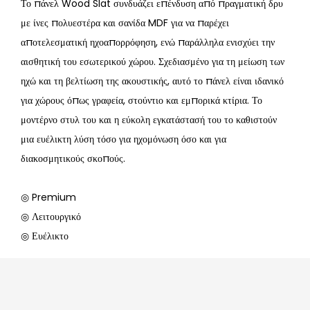
Το πάνελ Wood Slat συνδυάζει επένδυση από πραγματική δρυ
με ίνες πολυεστέρα και σανίδα MDF για να παρέχει
αποτελεσματική ηχοαπορρόφηση, ενώ παράλληλα ενισχύει την
αισθητική του εσωτερικού χώρου. Σχεδιασμένο για τη μείωση των
ηχώ και τη βελτίωση της ακουστικής, αυτό το πάνελ είναι ιδανικό
για χώρους όπως γραφεία, στούντιο και εμπορικά κτίρια. Το
μοντέρνο στυλ του και η εύκολη εγκατάστασή του το καθιστούν
μια ευέλικτη λύση τόσο για ηχομόνωση όσο και για
διακοσμητικούς σκοπούς.
◎ Premium
◎ Λειτουργικό
◎ Ευέλικτο