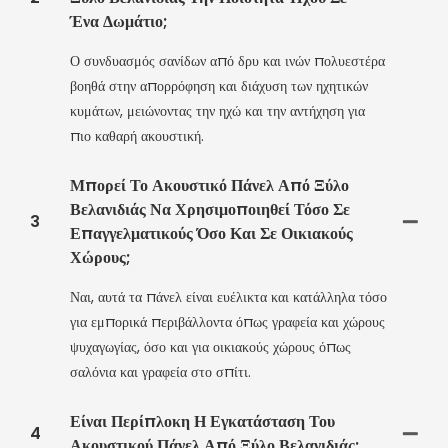
Ένα Δωμάτιο;
Ο συνδυασμός σανίδων από δρυ και ινών πολυεστέρα
βοηθά στην απορρόφηση και διάχυση των ηχητικών
κυμάτων, μειώνοντας την ηχώ και την αντήχηση για
πιο καθαρή ακουστική.
Μπορεί Το Ακουστικό Πάνελ Από Ξύλο
Βελανιδιάς Να Χρησιμοποιηθεί Τόσο Σε
3
Επαγγελματικούς Όσο Και Σε Οικιακούς
Χώρους;
Ναι, αυτά τα πάνελ είναι ευέλικτα και κατάλληλα τόσο
για εμπορικά περιβάλλοντα όπως γραφεία και χώρους
ψυχαγωγίας, όσο και για οικιακούς χώρους όπως
σαλόνια και γραφεία στο σπίτι.
Είναι Περίπλοκη Η Εγκατάσταση Του
4
Ακουστικού Πάνελ Από Ξύλο Βελανιδιάς;