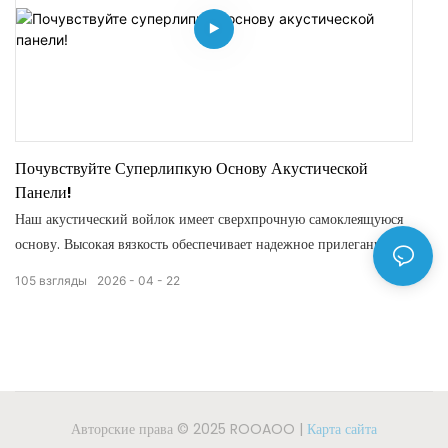
Почувствуйте Суперлипкую Основу Акустической
Панели!
Наш акустический войлок имеет сверхпрочную самоклеящуюся
основу. Высокая вязкость обеспечивает надежное прилегание к
стенам без деформации или отклеивания. Не требует сверления
105
взгляды
2026
04
22
или дополнительного клея, простая установка и долговечная
стабильность.
Авторские права © 2025 ROOAOO |
Карта сайта