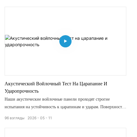
панелей и обеспечивает стабильные звукопоглощающие свойства
для длительного срока службы.
Акустический Войлочный Тест На Царапание И
Ударопрочность
Наши акустические войлочные панели проходят строгие
испытания на устойчивость к царапинам и ударам. Поверхность
устойчива к ежедневным царапинам, трению и случайным
96
взгляды
2026
05
11
ударам, не оставляя видимых следов и не деформируясь. Прочная
и долговечная, она сохраняет аккуратный ровный вид при