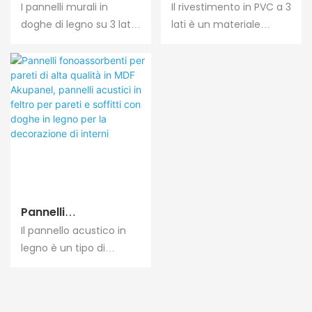
Feltro Impiallacciato
Insonorizzante In
I pannelli murali in
Il rivestimento in PVC a 3
In Legno A 3 Lati
PVC Con Diverse
doghe di legno su 3 lati
lati è un materiale
All'ingrosso In
Finiture, Produttore
assorbono e attenuano
ecologico, ha una
Fabbrica Per
Cinese, Vendita
efficacemente le onde
funzione impermeabile
Applicazioni Su
Calda
sonore, riducendo i livelli
e insonorizzante
Pareti Di Grandi
di rumore e creando un
Dimensioni
ambiente più silenzioso.
Pannelli
Fonoassorbenti Per
Il pannello acustico in
Pareti Di Alta Qualità
legno è un tipo di
In MDF Akupanel,
materiale utilizzato per il
Pannelli Acustici In
trattamento acustico,
Feltro Per Pareti E
ampiamente utilizzato