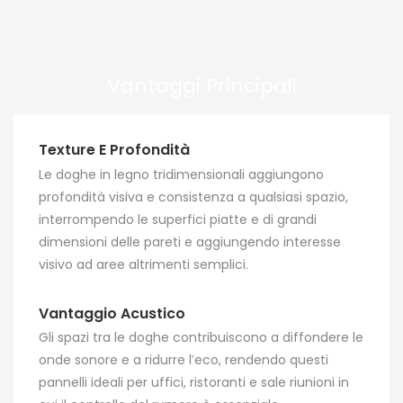
Soffitti Con Doghe In
in studi di registrazione
Legno Per La
audio, studi di
Decorazione Di
registrazione, sale video,
Interni
sale conferenze, teatri,
Vantaggi Principali
hotel, ristoranti, uffici e
altri luoghi. Il pannello
acustico
Texture E Profondità
fonoassorbente può
Le doghe in legno tridimensionali aggiungono
assorbire
profondità visiva e consistenza a qualsiasi spazio,
efficacemente rumori
interrompendo le superfici piatte e di grandi
ed echi nello spazio,
dimensioni delle pareti e aggiungendo interesse
migliorando la chiarezza
visivo ad aree altrimenti semplici.
e la qualità del suono.
Vantaggio Acustico
Gli spazi tra le doghe contribuiscono a diffondere le
onde sonore e a ridurre l'eco, rendendo questi
pannelli ideali per uffici, ristoranti e sale riunioni in