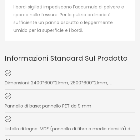
I bordi sigillati impediscono l'accumulo di polvere e
sporco nelle fessure. Per la pulizia ordinaria è
sufficiente un panno asciutto o leggermente
umido per la superficie e i bordi.
Informazioni Standard Sul Prodotto
Dimensioni: 2400*600*21mm, 2600*600*21mm,
3000*600*21mm
Pannello di base: pannello PET da 9 mm
Listello di legno: MDF (pannello di fibre a media densità) da
12 mm