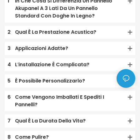
1
In Che Cosa Si Differenzia Un Pannello
Akupanel A 3 Lati Da Un Pannello
Standard Con Doghe In Legno?
2
Qual È La Prestazione Acustica?
3
Applicazioni Adatte?
4
L'installazione È Complicata?
5
È Possibile Personalizzarlo?
6
Come Vengono Imballati E Spediti I
Pannelli?
7
Qual È La Durata Della Vita?
8
Come Pulire?