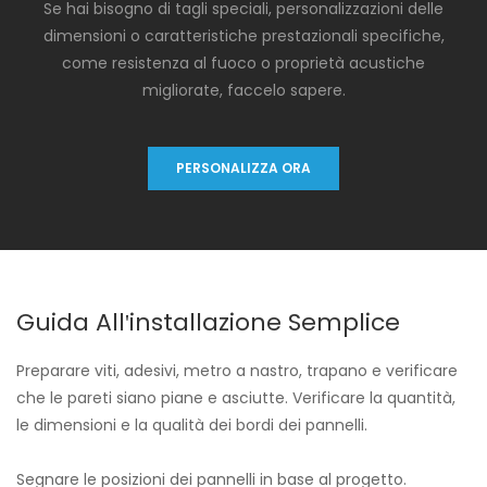
Se hai bisogno di tagli speciali, personalizzazioni delle
dimensioni o caratteristiche prestazionali specifiche,
come resistenza al fuoco o proprietà acustiche
migliorate, faccelo sapere.
PERSONALIZZA ORA
Guida All'installazione Semplice
Preparare viti, adesivi, metro a nastro, trapano e verificare
che le pareti siano piane e asciutte. Verificare la quantità,
le dimensioni e la qualità dei bordi dei pannelli.
Segnare le posizioni dei pannelli in base al progetto.