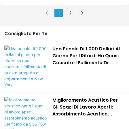
più gettonate erano
podio per il rinforzo vocale
attraverso una
esaurite a livello locale.
1
2
e pannelli di assorbimento
progettazione acustica
a banda larga nell'area
professionale, migliorando
dedicata alle esibizioni per
la qualità della vita e del
Consigliato Per Te
controllare il riverbero.
lavoro.
Una Penale Di 1.000 Dollari Al
Giorno Per I Ritardi Ha Quasi
Causato Il Fallimento Di
Questo Progetto Di
Appartamenti A New York.
Miglioramento Acustico Per
Gli Spazi Di Lavoro Aperti:
Assorbimento Acustico
Verificato Da SGS (Gw 0,85).