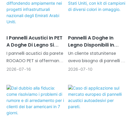
coppia: il marito un
sono stati adottati per
appassionato di sistemi
ottimizzare l'ambiente
audiovisivi, mentre la
acustico interno,
moglie aveva standard
ottenendo prestazioni di
elevatissimi in termini di
assorbimento acustico
estetica degli spazi. Si sono
certificate e soddisfacendo
I Pannelli Acustici In PET
Pannelli A Doghe In
A Doghe Di Legno Si
Legno Disponibili In
affidati a un interior
i requisiti estetici
Stanno Diffondendo
Magazzino Negli Stati
designer esperto per
dell'architetto.
I pannelli acustici da parete
Un cliente statunitense
Ampiamente Nei
Uniti, Con Kit Di
supervisionare l'intero
ROOAOO PET si affermano
aveva bisogno di pannelli a
Progetti Infrastrutturali
Campioni Di Diversi
progetto, mentre il nostro
come soluzione preferita
doghe di legno per
2026
07
16
2026
07
10
Nazionali Degli Emirati
Colori In Omaggio.
cliente, un general
per l'arredamento e
decorare le pareti di casa,
Arabi Uniti.
contractor di comprovata
l'isolamento acustico nei
ma era indeciso sul colore.
esperienza, si è occupato
grandi progetti di
Grazie alla disponibilità
della costruzione e
costruzione nazionali degli
immediata nel nostro
dell'esecuzione dei lavori. Il
Emirati Arabi Uniti, grazie
magazzino di Kent, RooAoo
fulcro del progetto era una
alla fornitura diretta dalla
ha offerto un kit di
sala audiovisiva che
fabbrica e alle prestazioni
campioni multicolore
fungeva anche da zona
adattabili al clima.
gratuito, con la sola spesa