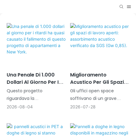
Una Penale Di 1.000
Miglioramento
Dollari Al Giorno Per I
Acustico Per Gli Spazi
Ritardi Ha Quasi
Di Lavoro Aperti:
Questo progetto
Gli uffici open space
Causato Il Fallimento Di
Assorbimento Acustico
riguardava la
soffrivano di un grave
Questo Progetto Di
Verificato Da SGS (Gw
ristrutturazione di un
problema di eco e rumore
2026
08
04
2026
07
28
Appartamenti A New
0,85).
appartamento di lusso a
a causa delle superfici dure
York.
Manhattan, New York. I
e riflettenti. I nostri pannelli
proprietari erano una
acustici a doghe di legno